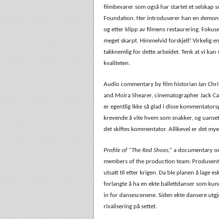
filmbevarer som også har startet et selskap 
Foundation. Her introduserer han en demonst
og etter klipp av filmens restaurering. Fokuse
meget skarpt. Himmelvid forskjell! Virkelig 
takknemlig for dette arbeidet. Tenk at vi kan 
kvaliteten.
Audio commentary by film historian Ian Chris
and Moira Shearer, cinematographer Jack Car
er egentlig ikke så glad i disse kommentators
krevende å vite hvem som snakker, og uanse
det skiftes kommentator. Allikevel er det mye
Profile of “The Red Shoes,”
a documentary on 
members of the production team: Produsenten 
utsatt til etter krigen. Da ble planen å lage 
forlangte å ha en ekte ballettdanser som kunne
in for dansescenene. Siden ekte dansere utgj
rivalisering på settet.