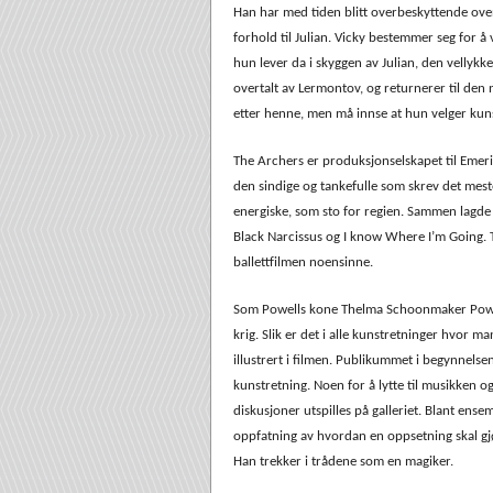
Han har med tiden blitt overbeskyttende ovenf
forhold til Julian. Vicky bestemmer seg for å
hun lever da i skyggen av Julian, den vellykk
overtalt av Lermontov, og returnerer til den
etter henne, men må innse at hun velger kun
The Archers er produksjonselskapet til Emer
den sindige og tankefulle som skrev det mes
energiske, som sto for regien. Sammen lagde 
Black Narcissus og I know Where I’m Going. 
ballettfilmen noensinne.
Som Powells kone Thelma Schoonmaker Powell f
krig. Slik er det i alle kunstretninger hvor m
illustrert i filmen. Publikummet i begynnelse
kunstretning. Noen for å lytte til musikken o
diskusjoner utspilles på galleriet. Blant ense
oppfatning av hvordan en oppsetning skal gj
Han trekker i trådene som en magiker.