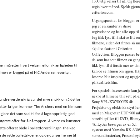
1300 utgivelser til nå. Og fler
utgis hver måned. Sjekk gjern
criterion.com.
Utgangspunktet for bloggen er
jeg er en samler av disse
utgivelsene og har alle opp til
Jeg fikk lyst til å skrive litt o
filmene, siden det finnes så 
skjulte skatter i Criterion
Collection. Bloggen passer bes
de som har sett filmen en gang
fikk lyst til å forstå mer av de
, men må etter hvert velge mellom kjærligheten til
kan de se filmen om igjen. Hå
 Filmen er bygget på et H.C.Andersen eventyr.
leserne blir inspirert og nysgje
på kvalitetsfilm.
For spesielt interesserte kan j
nevne at filmene blir sett på e
 andre verdenskrig var det mye snakk om å dø for
Sony VPL-XW5000ES 4k
tt etter krigen kommer The Archers med en film som
Projektor og elektrisk styrt ler
med en Magnetar UDP 900 mk
jøre det som skal til for å lage oppriktig, god
sonefri spiller til DVD, Blura
største offer for å nå toppen. Å være en kunstner
4k. Lyden besørges av en 5.1
tte offeret både i ballettforestillingen The Red
system med Yamaha RX A30
surroundforsterker, Proson høy
un de røde ballettskoene, og de danser henne til