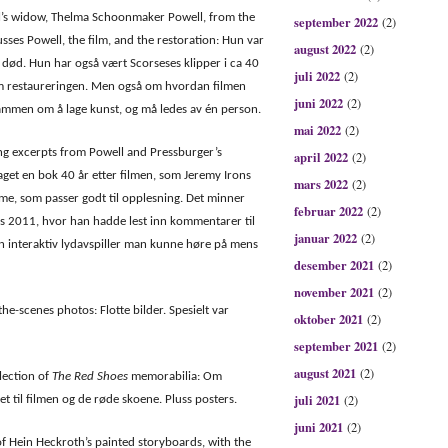
ll’s widow, Thelma Schoonmaker Powell, from the
september 2022
(2)
sses Powell, the film, and the restoration: Hun var
august 2022
(2)
s død. Hun har også vært Scorseses klipper i ca 40
juli 2022
(2)
 om restaureringen. Men også om hvordan filmen
juni 2022
(2)
men om å lage kunst, og må ledes av én person.
mai 2022
(2)
ng excerpts from Powell and Pressburger’s
april 2022
(2)
get en bok 40 år etter filmen, som Jeremy Irons
mars 2022
(2)
me, som passer godt til opplesning. Det minner
februar 2022
(2)
s 2011, hvor han hadde lest inn kommentarer til
januar 2022
(2)
 en interaktiv lydavspiller man kunne høre på mens
desember 2021
(2)
november 2021
(2)
the-scenes photos: Flotte bilder. Spesielt var
oktober 2021
(2)
september 2021
(2)
august 2021
(2)
lection of
The Red Shoes
memorabilia: Om
juli 2021
(2)
t til filmen og de røde skoene. Pluss posters.
juni 2021
(2)
f Hein Heckroth’s painted storyboards, with the