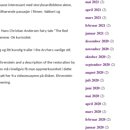
mai 2021
(2)
 passe interessant med storyboardbildene alene,
april 2021
(2)
lhørende passasjer i filmen. Vakkert og
mars 2021
(2)
februar 2021
(2)
l Hans Christian Andersen fairy tale “The Red
januar 2021
(2)
temme. Ok kuriositet.
desember 2020
(2)
november 2020
(2)
 og litt kunstig trailer i the Archers vanlige stil.
oktober 2020
(2)
Ehrenstein and a description of the restoration by
september 2020
(2)
gen må rimeligvis få mye oppmerksomhet i dette
august 2020
(2)
tatt her fra videoessayene på disken. Ehrenstein
juli 2020
(2)
 mening.
juni 2020
(2)
mai 2020
(2)
april 2020
(2)
mars 2020
(2)
februar 2020
(2)
januar 2020
(2)