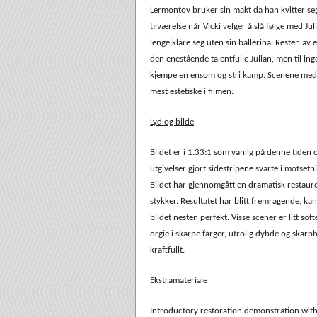
Lermontov bruker sin makt da han kvitter se
tilværelse når Vicki velger å slå følge med Ju
lenge klare seg uten sin ballerina. Resten av 
den enestående talentfulle Julian, men til i
kjempe en ensom og stri kamp. Scenene med Le
mest estetiske i filmen.
Lyd og bilde
Bildet er i 1.33:1 som vanlig på denne tiden o
utgivelser gjort sidestripene svarte i motsetn
Bildet har gjennomgått en dramatisk restaurer
stykker. Resultatet har blitt fremragende, kan
bildet nesten perfekt. Visse scener er litt soft
orgie i skarpe farger, utrolig dybde og skar
kraftfullt.
Ekstramateriale
Introductory restoration demonstration with