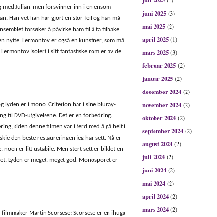
juli 2025
(1)
g med Julian, men forsvinner inn i en ensom
juni 2025
(3)
lian. Han vet han har gjort en stor feil og han må
mai 2025
(2)
ensemblet forsøker å påvirke ham til å ta tilbake
april 2025
(1)
ngen nytte. Lermontov er også en kunstner, som må
mars 2025
rmontov isolert i sitt fantastiske rom er av de
(3)
februar 2025
(2)
januar 2025
(2)
desember 2024
(2)
november 2024
(2)
g lyden er i mono. Criterion har i sine bluray-
ing til DVD-utgivelsene. Det er en forbedring.
oktober 2024
(2)
ing, siden denne filmen var i ferd med å gå helt i
september 2024
(2)
skje den beste restaureringen jeg har sett. Nå er
august 2024
(2)
e, noen er litt ustabile. Men stort sett er bildet en
juli 2024
(2)
phet. Lyden er meget, meget god. Monosporet er
juni 2024
(2)
mai 2024
(2)
april 2024
(2)
mars 2024
(2)
 filmmaker Martin Scorsese: Scorsese er en ihuga