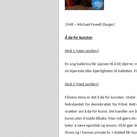
1948 – Michael Powell (farger)
Å dø for kunsten
Nivå 1 (uten spoilers)
En ung ballerina får sjansen til å bli stjerne
sin kjæreste eller kjærligheten til balletten.
Nivå 2 (med spoilers)
Filmens tema er det å dø for kunsten. Under
fedrelandet, for demokratiet, for frihet. Re
snakker om å dø for kunst. Det handler om å g
kunst uten å holde tilbake. Man må gjøre de 
betyr å være egoistisk og ensom. Vicki gjør de
Shoes og i hennes private liv. I stykket får h