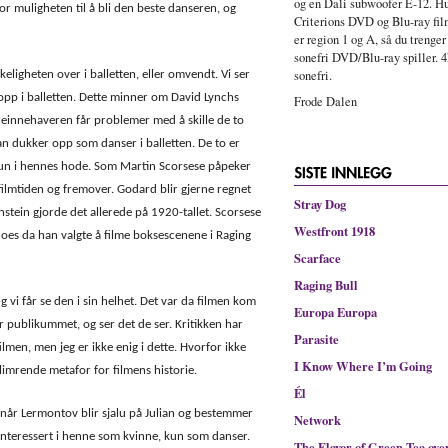
og en Dali subwoofer E-12. Hu
or muligheten til å bli den beste danseren, og
Criterions DVD og Blu-ray fi
er region 1 og A, så du trenger
sonefri DVD/Blu-ray spiller. 4
sonefri.
keligheten over i balletten, eller omvendt. Vi ser
opp i balletten. Dette minner om David Lynchs
Frode Dalen
leinnehaveren får problemer med å skille de to
an dukker opp som danser i balletten. De to er
un i hennes hode. Som Martin Scorsese påpeker
stumfilmtiden og fremover. Godard blir gjerne regnet
Stray Dog
stein gjorde det allerede på 1920-tallet. Scorsese
Westfront 1918
oes da han valgte å filme boksescenene i Raging
Scarface
Raging Bull
g vi får se den i sin helhet. Det var da filmen kom
Europa Europa
er publikummet, og ser det de ser. Kritikken har
Parasite
filmen, men jeg er ikke enig i dette. Hvorfor ikke
I Know Where I’m Going
 glimrende metafor for filmens historie.
Él
a når Lermontov blir sjalu på Julian og bestemmer
Network
 interessert i henne som kvinne, kun som danser.
The Flavor of Green Tea ove