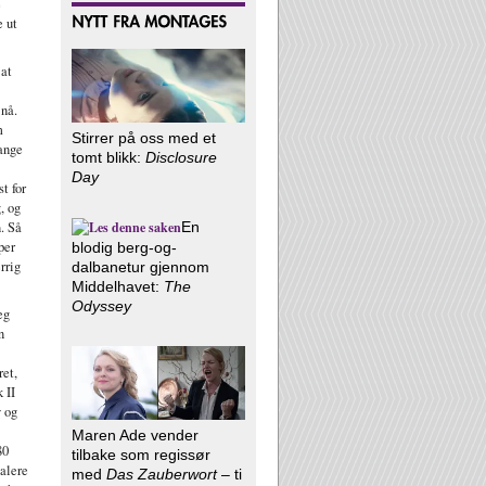
e
e ut
 at
 nå.
m
Stirrer på oss med et
mange
tomt blikk:
Disclosure
Day
t for
, og
En
n. Så
per
blodig berg-og-
rrig
dalbanetur gjennom
Middelhavet:
The
Odyssey
eg
n
ret,
 II
y og
Maren Ade vender
80
tilbake som regissør
talere
med
Das Zauberwort
– ti