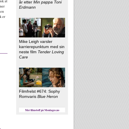
sk at
år etter
Min pappa Toni
lmer
Erdmann
 en
k er
Mike Leigh varsler
karrierepunktum med sin
neste film
Tender Loving
Care
Filmfrelst #674: Sophy
Romvaris
Blue Heron
Mer filmstoff på Montages.no
r