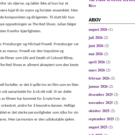
or sin stjerne, og takler ikke at hun har et
Rice
 være lojal til sin mann og forlater ensemblet. Men
ede komponisten og dirigenten. Til slutt blir hun
 nye oppsetningen av The Red Shoes. Julian følger
august 2026
(1)
sten framfor kjærligheten.
juli 2026
(2)
ic Pressburger og Michael Powell. Pressburger var
juni 2026
(2)
te av manus. Powell var den impulsive og
mai 2026
(2)
de filmer som Life and Death of Colonel Blimp,
april 2026
(2)
The Red Shoes er allment akseptert som den beste
mars 2026
(2)
februar 2026
(2)
orteller, er det å spille inn en film som en liten
januar 2026
(2)
an må samarbeide for å nå sitt mål. Vi ser dette
desember 2025
(2)
n av filmen har kommet for å nyte hver sin
november 2025
(2)
g orkestret, andre for å beundre dansen. Heftige
oktober 2025
(2)
mblet er det sterke personligheter som slåss for sin
september 2025
(2)
øres. Men Lermontov er den udiskutable sjefen.
august 2025
(2)