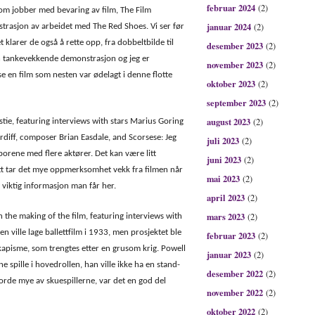
februar 2024
(2)
som jobber med bevaring av film, The Film
januar 2024
(2)
rasjon av arbeidet med The Red Shoes. Vi ser før
t klarer de også å rette opp, fra dobbeltbilde til
desember 2023
(2)
en tankevekkende demonstrasjon og jeg er
november 2023
(2)
se en film som nesten var ødelagt i denne flotte
oktober 2023
(2)
september 2023
(2)
august 2023
(2)
tie, featuring interviews with stars Marius Goring
diff, composer Brian Easdale, and Scorsese: Jeg
juli 2023
(2)
porene med flere aktører. Det kan være litt
juni 2023
(2)
tt tar det mye oppmerksomhet vekk fra filmen når
mai 2023
(2)
 viktig informasjon man får her.
april 2023
(2)
mars 2023
(2)
the making of the film, featuring interviews with
ville lage ballettfilm i 1933, men prosjektet ble
februar 2023
(2)
eskapisme, som trengtes etter en grusom krig. Powell
januar 2023
(2)
 spille i hovedrollen, han ville ikke ha en stand-
desember 2022
(2)
orde mye av skuespillerne, var det en god del
november 2022
(2)
oktober 2022
(2)