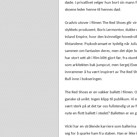
døde. I privatlivet velger hun bort sin mann f
skoene leder henne til hennes død.
Gradvis utover i filmen The Red Shoes glir vir
stykkets produsent, Boris Lermontov, dukke 
Inland Empire, hvor den kvinnelige hovedrol
tilstandene. Psykodramaet er tydelig når Juli
sammen om fantasien deres, men det skjer k
har stort sett alt i film blitt gjort før, fra 
som arkitekten bak jumpcut, men Sergej Eisen
innrømmer å ha vært inspirert av The Red Sh
Bull inne i bokseringen.
The Red Shoes er en vakker ballett i filmen. O
ganske så unikt. Ingen klipp til publikum. Vi 
vært sterk på at det tar oss fullstendig ut av 
nyte en flott ballett i stedet? Balletten er en
Vicki har en strålende karriere som ballerin
seg for å sparke ham fra staben. Han er ikke