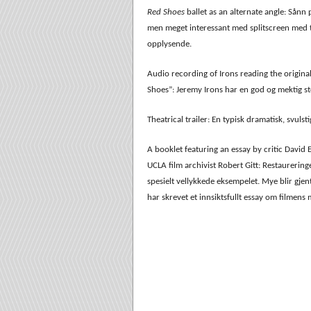
Red Shoes
ballet as an alternate angle: Sånn
men meget interessant med splitscreen med ti
opplysende.
Audio recording of Irons reading the origina
Shoes”: Jeremy Irons har en god og mektig s
Theatrical trailer: En typisk dramatisk, svulstig
A booklet featuring an essay by critic David 
UCLA film archivist Robert Gitt: Restaurerin
spesielt vellykkede eksempelet. Mye blir gjen
har skrevet et innsiktsfullt essay om filmens