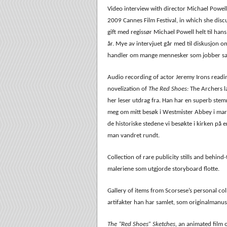
Video interview with director Michael Powe
2009 Cannes Film Festival, in which she discu
gift med regissør Michael Powell helt til han
år. Mye av intervjuet går med til diskusjon
handler om mange mennesker som jobber sam
Audio recording of actor Jeremy Irons readi
novelization of
The Red Shoes:
The Archers la
her leser utdrag fra. Han har en superb stem
meg om mitt besøk i Westmister Abbey i mar
de historiske stedene vi besøkte i kirken på
man vandret rundt.
Collection of rare publicity stills and behind-
maleriene som utgjorde storyboard flotte.
Gallery of items from Scorsese’s personal col
artifakter han har samlet, som originalmanuse
The “Red Shoes” Sketches,
an animated film o