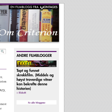
r,
erion
DVD,
:: Ekkelt
Se alle bloggene
 mest
er