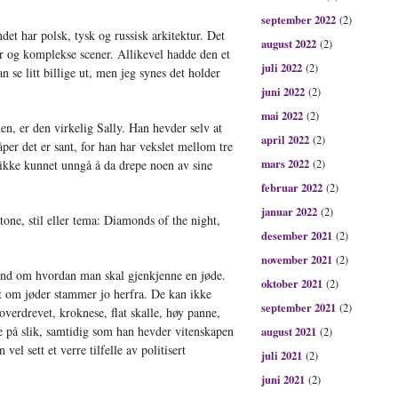
september 2022
(2)
ndet har polsk, tysk og russisk arkitektur. Det
august 2022
(2)
r og komplekse scener. Allikevel hadde den et
juli 2022
(2)
an se litt billige ut, men jeg synes det holder
juni 2022
(2)
mai 2022
(2)
n, er den virkelig Sally. Han hevder selv at
april 2022
(2)
per det er sant, for han har vekslet mellom tre
mars 2022
ikke kunnet unngå å da drepe noen av sine
(2)
februar 2022
(2)
januar 2022
(2)
tone, stil eller tema: Diamonds of the night,
desember 2021
(2)
november 2021
(2)
gend om hvordan man skal gjenkjenne en jøde.
oktober 2021
(2)
rt om jøder stammer jo herfra. De kan ikke
september 2021
(2)
 overdrevet, kroknese, flat skalle, høy panne,
e på slik, samtidig som han hevder vitenskapen
august 2021
(2)
vel sett et verre tilfelle av politisert
juli 2021
(2)
juni 2021
(2)