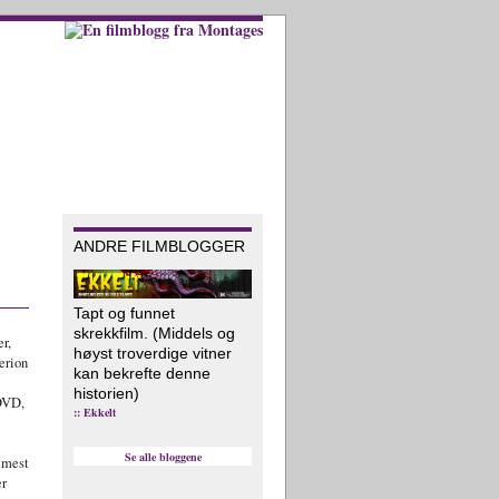
ANDRE FILMBLOGGER
Tapt og funnet
skrekkfilm. (Middels og
r,
høyst troverdige vitner
erion
kan bekrefte denne
historien)
DVD,
:: Ekkelt
Se alle bloggene
 mest
er