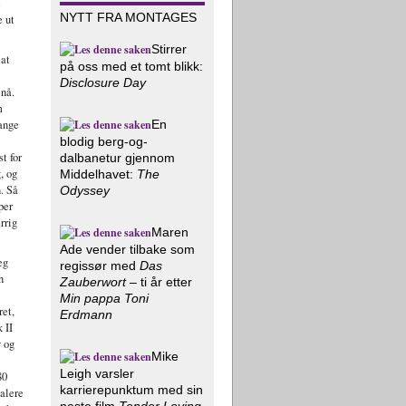
e
NYTT FRA MONTAGES
e ut
Stirrer
 at
på oss med et tomt blikk:
Disclosure Day
 nå.
m
En
mange
blodig berg-og-
t for
dalbanetur gjennom
, og
Middelhavet:
The
n. Så
Odyssey
per
rrig
Maren
Ade vender tilbake som
eg
regissør med
Das
n
Zauberwort
– ti år etter
Min pappa Toni
ret,
Erdmann
 II
y og
Mike
Leigh varsler
80
karrierepunktum med sin
talere
neste film
Tender Loving