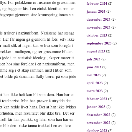
Sallys. For polakkene er russerne de grusomme,
februar 2024
(2)
, og begge er låst i en etnisk identitet som er
januar 2024
(2)
å begrepet gjennom sine krumspring innen sin
desember 2023
(2)
november 2023
(2)
e trakter i naziuniform. Nazistene har stengt
oktober 2023
(2)
. Her får ingen gå gjennom til fots, selv ikke
september 2023
(2)
r malt slik at ingen kan se hva som foregår i
august 2023
rekker i malingen, og ser grusomme bilder.
(2)
 jøde i en nazistisk ideologi, skaper mareritt
juli 2023
(2)
en hos sine foreldre i en nazistuniform, men
juni 2023
(2)
emme seg i et skap sammen med Hitler, som
mai 2023
(2)
 et bilde på skammen Sally bærer på som jøde
april 2023
(2)
mars 2023
(2)
 at han ikke helt kan bli som dem. Han har en
februar 2023
(2)
i totalnazist. Men han prøver å utrydde det
 kan redde livet hans. Det at han ikke lykkes
januar 2023
(2)
orhuden, men resultatet blir ikke bra. Det ser
desember 2022
(2)
ntroll får han panikk, og later som han har en
november 2022
(2)
 blir den friske tanna trukket i en av flere
oktober 2022
(2)