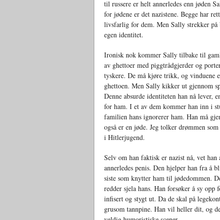
til russere er helt annerledes enn jøden 
for jødene er det nazistene. Begge har rett
livsfarlig for dem. Men Sally strekker p
egen identitet.
Ironisk nok kommer Sally tilbake til gaml
av ghettoer med piggtrådgjerder og porter
tyskere. De må kjøre trikk, og vinduene e
ghettoen. Men Sally kikker ut gjennom sp
Denne absurde identiteten han nå lever, en
for ham. I et av dem kommer han inn i stu
familien hans ignorerer ham. Han må gj
også er en jøde. Jeg tolker drømmen som
i Hitlerjugend.
Selv om han faktisk er nazist nå, vet han
annerledes penis. Den hjelper han fra å bl
siste som knytter ham til jødedommen. Det
redder sjela hans. Han forsøker å sy opp f
infisert og stygt ut. Da de skal på legeko
grusom tannpine. Han vil heller dit, og der
veldig humoristiske scener.