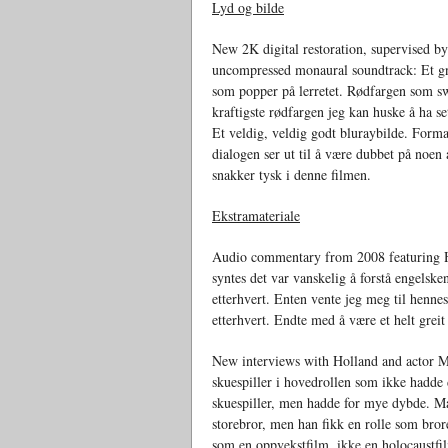
Lyd og bilde
New 2K digital restoration, supervised b
uncompressed monaural soundtrack: Et gni
som popper på lerretet. Rødfargen som s
kraftigste rødfargen jeg kan huske å ha se
Et veldig, veldig godt bluraybilde. Form
dialogen ser ut til å være dubbet på noen 
snakker tysk i denne filmen.
Ekstramateriale
Audio commentary from 2008 featuring Hol
syntes det var vanskelig å forstå engelske
etterhvert. Enten vente jeg meg til hennes 
etterhvert. Endte med å være et helt grei
New interviews with Holland and actor M
skuespiller i hovedrollen som ikke hadde
skuespiller, men hadde for mye dybde. Ma
storebror, men han fikk en rolle som brore
som en oppvekstfilm, ikke en holocaustfil