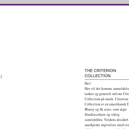
THE CRITERION
y)
COLLECTION
Hei!
Her vil det komme anmeldelse
tanker og generelt ord om Crit
Collection på norsk. Criterion
Collection er en amerikansk 
Bluray og 4k serie, som utgir
filmklassikere og viktig
samtidsfilm. Verdens desidert
anerkjente utgivelser, med ov