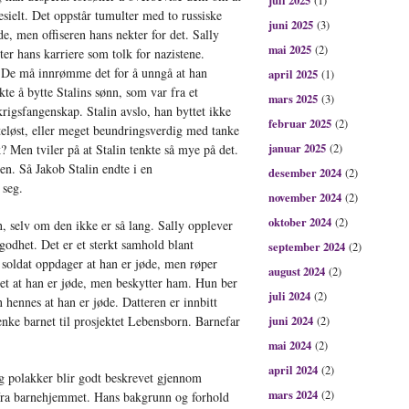
juli 2025
(1)
pesielt. Det oppstår tumulter med to russiske
juni 2025
(3)
de, men offiseren hans nekter for det. Sally
mai 2025
(2)
ter hans karriere som tolk for nazistene.
. De må innrømme det for å unngå at han
april 2025
(1)
te å bytte Stalins sønn, som var fra et
mars 2025
(3)
krigsfangenskap. Stalin avslo, han byttet ikke
februar 2025
(2)
rteløst, eller meget beundringsverdig med tanke
januar 2025
k? Men tviler på at Stalin tenkte så mye på det.
(2)
nen. Så Jakob Stalin endte i en
desember 2024
(2)
 seg.
november 2024
(2)
oktober 2024
(2)
, selv om den ikke er så lang. Sally opplever
odhet. Det er et sterkt samhold blant
september 2024
(2)
oldat oppdager at han er jøde, men røper
august 2024
(2)
vet at han er jøde, men beskytter ham. Hun ber
juli 2024
(2)
 hennes at han er jøde. Datteren er innbitt
jenke barnet til prosjektet Lebensborn. Barnefar
juni 2024
(2)
mai 2024
(2)
april 2024
(2)
 polakker blir godt beskrevet gjennom
mars 2024
(2)
fra barnehjemmet. Hans bakgrunn og forhold