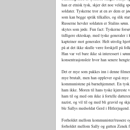
han er etnisk tysk, skjer det noe veldig s
soldater. Tyskerne tror at en av dem er jø
som kan begge språk tilkalles, og slik star
Russerne hevder soldaten er Stalins sønn
skytes som jøde. Fun fact: Tyskerne forsøk
tidligere ekteskap, med tyske generaler i 
kapteiner mot generaler. Helt utrolig hje
på at det ikke skulle være forskjell på fol
Han var vel bare ikke så interessert i søn
konsentrasjonsleir hvor han senere hengte
Det er mye som pakkes inn i denne filmen
mye brutalt, men han opplever også mye g
kommunistene på barnehjemmet. En tysk s
ham ikke. Moren til hans tyske kjæreste 
ham til og med om ikke å fortelle datteren
nazist, og vil til og med bli gravid og sk
ble Sallys medsoldat Gerd i Hitlerjugend.
Forholdet mellom kommunister/russere og
forholdet mellom Sally og gutten Zenek 