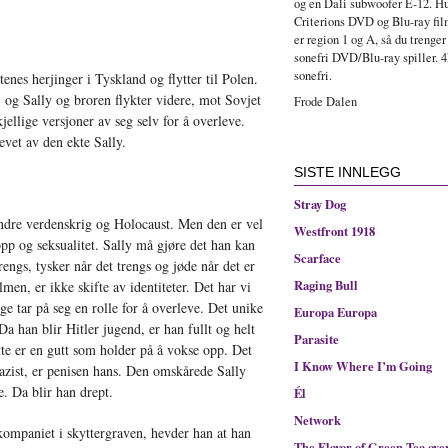
og en Dali subwoofer E-12. Hu
Criterions DVD og Blu-ray fi
er region 1 og A, så du trenger
sonefri DVD/Blu-ray spiller. 4
sonefri.
nes herjinger i Tyskland og flytter til Polen.
 og Sally og broren flykter videre, mot Sovjet
Frode Dalen
ellige versjoner av seg selv for å overleve.
vet av den ekte Sally.
SISTE INNLEGG
Stray Dog
ndre verdenskrig og Holocaust. Men den er vel
Westfront 1918
opp og seksualitet. Sally må gjøre det han kan
Scarface
rengs, tysker når det trengs og jøde når det er
Raging Bull
men, er ikke skifte av identiteter. Det har vi
ge tar på seg en rolle for å overleve. Det unike
Europa Europa
Da han blir Hitler jugend, er han fullt og helt
Parasite
tte er en gutt som holder på å vokse opp. Det
I Know Where I’m Going
nazist, er penisen hans. Den omskårede Sally
e. Da blir han drept.
Él
Network
kompaniet i skyttergraven, hevder han at han
The Flavor of Green Tea ove