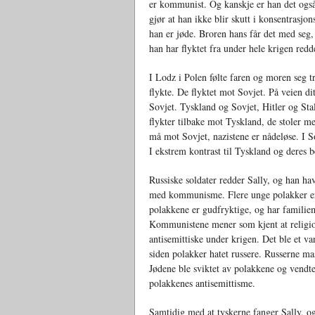
er kommunist. Og kanskje er han det også
gjør at han ikke blir skutt i konsentrasjo
han er jøde. Broren hans får det med seg,
han har flyktet fra under hele krigen redd
I Lodz i Polen følte faren og moren seg t
flykte. De flyktet mot Sovjet. På veien di
Sovjet. Tyskland og Sovjet, Hitler og Sta
flykter tilbake mot Tyskland, de stoler m
må mot Sovjet, nazistene er nådeløse. I So
I ekstrem kontrast til Tyskland og deres b
Russiske soldater redder Sally, og han ha
med kommunisme. Flere unge polakker er 
polakkene er gudfryktige, og har familiem
Kommunistene mener som kjent at religion
antisemittiske under krigen. Det ble et v
siden polakker hatet russere. Russerne ma
Jødene ble sviktet av polakkene og vendte 
polakkenes antisemittisme.
Samtidig med at tyskerne fanger Sally, o