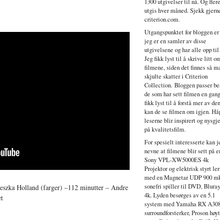
1300 utgivelser til nå. Og fler
utgis hver måned. Sjekk gjern
criterion.com.
Utgangspunktet for bloggen er
jeg er en samler av disse
utgivelsene og har alle opp til
Jeg fikk lyst til å skrive litt o
filmene, siden det finnes så 
skjulte skatter i Criterion
Collection. Bloggen passer bes
de som har sett filmen en gang
fikk lyst til å forstå mer av de
kan de se filmen om igjen. Hå
leserne blir inspirert og nysgje
på kvalitetsfilm.
For spesielt interesserte kan j
nevne at filmene blir sett på e
Sony VPL-XW5000ES 4k
Projektor og elektrisk styrt ler
med en Magnetar UDP 900 mk
sonefri spiller til DVD, Blura
eszka Holland (farger) –112 minutter – Andre
4k. Lyden besørges av en 5.1
et
system med Yamaha RX A30
surroundforsterker, Proson høy