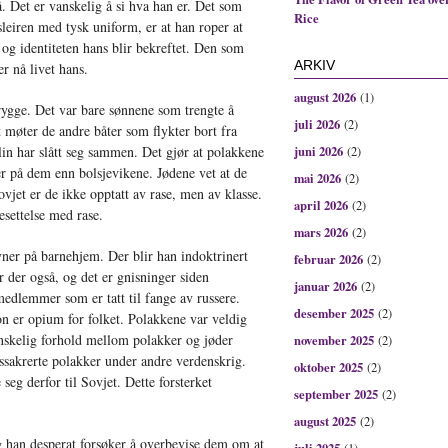
. Det er vanskelig å si hva han er. Det som
Rice
nsleiren med tysk uniform, er at han roper at
 og identiteten hans blir bekreftet. Den som
ARKIV
er nå livet hans.
august 2026
(1)
rygge. Det var bare sønnene som trengte å
juli 2026
(2)
t møter de andre båter som flykter bort fra
lin har slått seg sammen. Det gjør at polakkene
juni 2026
(2)
er på dem enn bolsjevikene. Jødene vet at de
mai 2026
(2)
vjet er de ikke opptatt av rase, men av klasse.
april 2026
(2)
esettelse med rase.
mars 2026
(2)
vner på barnehjem. Der blir han indoktrinert
februar 2026
(2)
der også, og det er gnisninger siden
januar 2026
(2)
edlemmer som er tatt til fange av russere.
desember 2025
(2)
 er opium for folket. Polakkene var veldig
anskelig forhold mellom polakker og jøder
november 2025
(2)
ssakrerte polakker under andre verdenskrig.
oktober 2025
(2)
seg derfor til Sovjet. Dette forsterket
september 2025
(2)
august 2025
(2)
g han desperat forsøker å overbevise dem om at