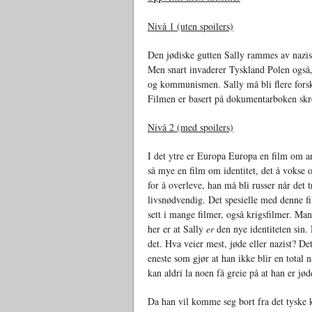
Nivå 1 (uten spoilers)
Den jødiske gutten Sally rammes av naziste
Men snart invaderer Tyskland Polen også,
og kommunismen. Sally må bli flere forskj
Filmen er basert på dokumentarboken skre
Nivå 2 (med spoilers)
I det ytre er Europa Europa en film om a
så mye en film om identitet, det å vokse 
for å overleve, han må bli russer når det t
livsnødvendig. Det spesielle med denne fil
sett i mange filmer, også krigsfilmer. Man
her er at Sally
er
den nye identiteten sin. 
det. Hva veier mest, jøde eller nazist? De
eneste som gjør at han ikke blir en total 
kan aldri la noen få greie på at han er jød
Da han vil komme seg bort fra det tyske 