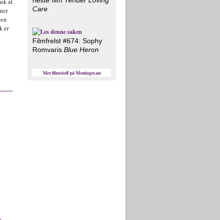
sk at
Care
lmer
 en
k er
Filmfrelst #674: Sophy
Romvaris
Blue Heron
Mer filmstoff på Montages.no
r