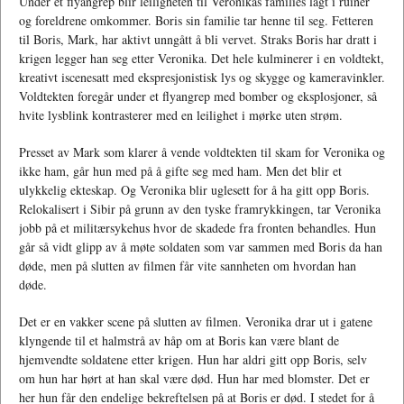
Under et flyangrep blir leiligheten til Veronikas families lagt i ruiner
og foreldrene omkommer. Boris sin familie tar henne til seg. Fetteren
til Boris, Mark, har aktivt unngått å bli vervet. Straks Boris har dratt i
krigen legger han seg etter Veronika. Det hele kulminerer i en voldtekt,
kreativt iscenesatt med ekspresjonistisk lys og skygge og kameravinkler.
Voldtekten foregår under et flyangrep med bomber og eksplosjoner, så
hvite lysblink kontrasterer med en leilighet i mørke uten strøm.
Presset av Mark som klarer å vende voldtekten til skam for Veronika og
ikke ham, går hun med på å gifte seg med ham. Men det blir et
ulykkelig ekteskap. Og Veronika blir uglesett for å ha gitt opp Boris.
Relokalisert i Sibir på grunn av den tyske framrykkingen, tar Veronika
jobb på et militærsykehus hvor de skadede fra fronten behandles. Hun
går så vidt glipp av å møte soldaten som var sammen med Boris da han
døde, men på slutten av filmen får vite sannheten om hvordan han
døde.
Det er en vakker scene på slutten av filmen. Veronika drar ut i gatene
klyngende til et halmstrå av håp om at Boris kan være blant de
hjemvendte soldatene etter krigen. Hun har aldri gitt opp Boris, selv
om hun har hørt at han skal være død. Hun har med blomster. Det er
her hun får den endelige bekreftelsen på at Boris er død. I stedet for å