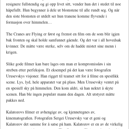
resignere fullstendig og gi opp livet sitt, vender hun det i stedet til noe
håpefullt. Hun begynner å dele ut blomstene til alle rundt seg. Og når
den siste blomsten er utdelt ser hun tranene komme flyvende i
formasjon over himmelen…
The Cranes are Flying er først og fremst en film om de som blir igjen
bak fronten og skal holde samfunnet gående. Og det var i all hovedsak
kvinner. De måtte være sterke, selv om de hadde mistet sine menn i
krigen.
Slike gode filmer kan bare lages om man er kompromissløs i sin
streben etter perfeksjon. Et eksempel på det kan være fotografen
Urusevskys visjoner. Han rigget til teamet sitt for å filme en spesifikk
scene. Lys, lyd, hele apparatet var på plass. Men Urusevsky ventet på
en spesiell sky på himmelen. Den kom aldri, så han nektet å skyte
scenen. Han ble ingen populær mann den dagen. Alt utstyret måtte
pakkes ned.
Kalatozovs filmer er avhengige av, og kjennetegnes av,
kinematografien. Fotografen Sergei Urusevsky var et geni og
Kalatozov det samme for å satse på ham. Kalatozov er en av de virkelig