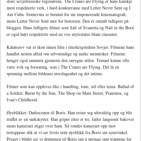
store sovjetrussiske regissørene. The Cranes are Flying er hans kanskje
mest respekterte verk, i hard konkurranse med Letter Never Sent og I
Am Cuba. Sistnevnte er berømt for sin imponerende kinematografi,
mens Letter Never Sent mer for historien. Den er omtalt tidligere på
bloggen. Hans tidligere filmer som Salt of Svanetia og Nail in the Boot
er også høyt respekterte med en viss mytestatus blant cineaster.
Kalatozov var et ikon innen film i etterkrigstidens Sovjet. Filmene hans
handlet nesten alltid om selvstendige og unike mennesker. Filmene
henger også sammen gjennom den særegne stilen. Temaet kunne ofte
være svik og forsoning, som i The Cranes are Flying. Det lå en
spenning mellom bildenes storslagenhet og det intime.
Filmer som kan oppleves like i handling, tone, stil eller tema: Ballad of
a Soldier, Burnt by the Sun, The Shop on Main Street, Pianisten, og
Ivan’s Childhood.
Øyeblikket: Dødsscenen til Boris. Han reiser seg uforsiktig opp og blir
truffet av en snikskytter. Han griper etter et tre, faller langsomt bakover
mens kameraet stiger over ham. Så vendes kameraet opp mot
tretoppene slik at vi ser livets siste øyeblikk fra Boris sin synsvinkel.
Preget i bildet ser vi drømmen til Boris om å springe opp trappene for