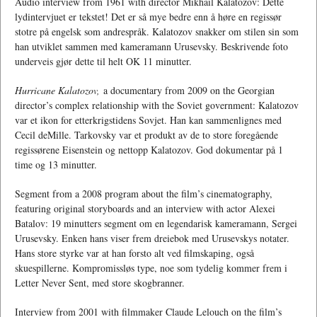
Audio interview from 1961 with director Mikhail Kalatozov: Dette
lydintervjuet er tekstet! Det er så mye bedre enn å høre en regissør
stotre på engelsk som andrespråk. Kalatozov snakker om stilen sin som
han utviklet sammen med kameramann Urusevsky. Beskrivende foto
underveis gjør dette til helt OK 11 minutter.
Hurricane Kalatozov,
a documentary from 2009 on the Georgian
director’s complex relationship with the Soviet government: Kalatozov
var et ikon for etterkrigstidens Sovjet. Han kan sammenlignes med
Cecil deMille. Tarkovsky var et produkt av de to store foregående
regissørene Eisenstein og nettopp Kalatozov. God dokumentar på 1
time og 13 minutter.
Segment from a 2008 program about the film’s cinematography,
featuring original storyboards and an interview with actor Alexei
Batalov: 19 minutters segment om en legendarisk kameramann, Sergei
Urusevsky. Enken hans viser frem dreiebok med Urusevskys notater.
Hans store styrke var at han forsto alt ved filmskaping, også
skuespillerne. Kompromissløs type, noe som tydelig kommer frem i
Letter Never Sent, med store skogbranner.
Interview from 2001 with filmmaker Claude Lelouch on the film’s