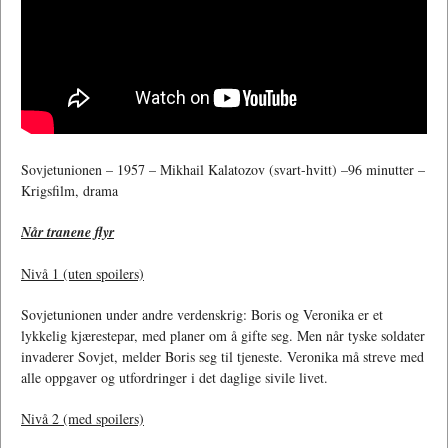
Sovjetunionen – 1957 – Mikhail Kalatozov (svart-hvitt) –96 minutter –
Krigsfilm, drama
Når tranene flyr
Nivå 1 (uten spoilers)
Sovjetunionen under andre verdenskrig: Boris og Veronika er et
lykkelig kjærestepar, med planer om å gifte seg. Men når tyske soldater
invaderer Sovjet, melder Boris seg til tjeneste. Veronika må streve med
alle oppgaver og utfordringer i det daglige sivile livet.
Nivå 2 (med spoilers)