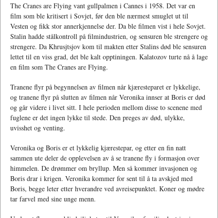
The Cranes are Flying vant gullpalmen i Cannes i 1958. Det var en
film som ble kritisert i Sovjet, før den ble nærmest smuglet ut til
Vesten og fikk stor annerkjennelse der. Da ble filmen vist i hele Sovjet.
Stalin hadde stålkontroll på filmindustrien, og sensuren ble strengere og
strengere. Da Khrusjtsjov kom til makten etter Stalins død ble sensuren
lettet til en viss grad, det ble kalt opptiningen. Kalatozov turte nå å lage
en film som The Cranes are Flying.
Tranene flyr på begynnelsen av filmen når kjæresteparet er lykkelige,
og tranene flyr på slutten av filmen når Veronika innser at Boris er død
og går videre i livet sitt. I hele perioden mellom disse to scenene med
fuglene er det ingen lykke til stede. Den preges av død, ulykke,
uvisshet og venting.
Veronika og Boris er et lykkelig kjærestepar, og etter en fin natt
sammen ute deler de opplevelsen av å se tranene fly i formasjon over
himmelen. De drømmer om bryllup. Men så kommer invasjonen og
Boris drar i krigen. Veronika kommer for sent til å ta avskjed med
Boris, begge leter etter hverandre ved avreisepunktet. Koner og mødre
tar farvel med sine unge menn.