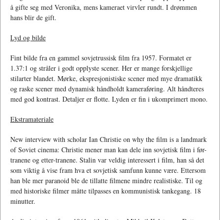
å gifte seg med Veronika, mens kameraet virvler rundt. I drømmen
hans blir de gift.
Lyd og bilde
Fint bilde fra en gammel sovjetrussisk film fra 1957. Formatet er
1.37:1 og stråler i godt opplyste scener. Her er mange forskjellige
stilarter blandet. Mørke, ekspresjonistiske scener med mye dramatikk
og raske scener med dynamisk håndholdt kameraføring. Alt håndteres
med god kontrast. Detaljer er flotte. Lyden er fin i ukomprimert mono.
Ekstramateriale
New interview with scholar Ian Christie on why the film is a landmark
of Soviet cinema: Christie mener man kan dele inn sovjetisk film i før-
tranene og etter-tranene. Stalin var veldig interessert i film, han så det
som viktig å vise fram hva et sovjetisk samfunn kunne være. Ettersom
han ble mer paranoid ble de tillatte filmene mindre realistiske. Til og
med historiske filmer måtte tilpasses en kommunistisk tankegang. 18
minutter.