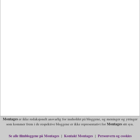
Montages
er ikke redaksjonelt ansvarlig for innholdet på bloggene, og meninger og ytringer
Montages
som kommer frem i de respektive bloggene er ikke representativt for
sitt syn.
Se alle filmbloggene på Montages
Kontakt Montages
Personvern og cookies
|
|