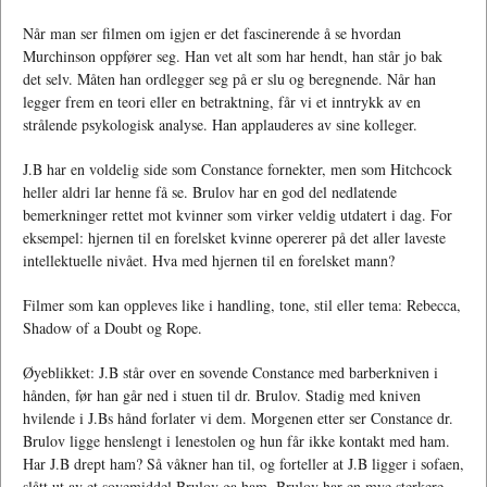
Når man ser filmen om igjen er det fascinerende å se hvordan
Murchinson oppfører seg. Han vet alt som har hendt, han står jo bak
det selv. Måten han ordlegger seg på er slu og beregnende. Når han
legger frem en teori eller en betraktning, får vi et inntrykk av en
strålende psykologisk analyse. Han applauderes av sine kolleger.
J.B har en voldelig side som Constance fornekter, men som Hitchcock
heller aldri lar henne få se. Brulov har en god del nedlatende
bemerkninger rettet mot kvinner som virker veldig utdatert i dag. For
eksempel: hjernen til en forelsket kvinne opererer på det aller laveste
intellektuelle nivået. Hva med hjernen til en forelsket mann?
Filmer som kan oppleves like i handling, tone, stil eller tema: Rebecca,
Shadow of a Doubt og Rope.
Øyeblikket: J.B står over en sovende Constance med barberkniven i
hånden, før han går ned i stuen til dr. Brulov. Stadig med kniven
hvilende i J.Bs hånd forlater vi dem. Morgenen etter ser Constance dr.
Brulov ligge henslengt i lenestolen og hun får ikke kontakt med ham.
Har J.B drept ham? Så våkner han til, og forteller at J.B ligger i sofaen,
slått ut av et sovemiddel Brulov ga ham. Brulov har en mye sterkere