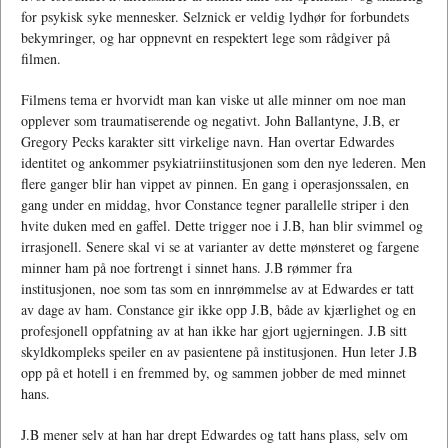
for psykisk syke mennesker. Selznick er veldig lydhør for forbundets
bekymringer, og har oppnevnt en respektert lege som rådgiver på
filmen.
Filmens tema er hvorvidt man kan viske ut alle minner om noe man
opplever som traumatiserende og negativt. John Ballantyne, J.B, er
Gregory Pecks karakter sitt virkelige navn. Han overtar Edwardes
identitet og ankommer psykiatriinstitusjonen som den nye lederen. Men
flere ganger blir han vippet av pinnen. En gang i operasjonssalen, en
gang under en middag, hvor Constance tegner parallelle striper i den
hvite duken med en gaffel. Dette trigger noe i J.B, han blir svimmel og
irrasjonell. Senere skal vi se at varianter av dette mønsteret og fargene
minner ham på noe fortrengt i sinnet hans. J.B rømmer fra
institusjonen, noe som tas som en innrømmelse av at Edwardes er tatt
av dage av ham. Constance gir ikke opp J.B, både av kjærlighet og en
profesjonell oppfatning av at han ikke har gjort ugjerningen. J.B sitt
skyldkompleks speiler en av pasientene på institusjonen. Hun leter J.B
opp på et hotell i en fremmed by, og sammen jobber de med minnet
hans.
J.B mener selv at han har drept Edwardes og tatt hans plass, selv om