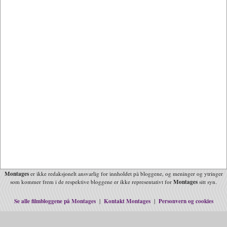
Montages
er ikke redaksjonelt ansvarlig for innholdet på bloggene, og meninger og ytringer
Montages
som kommer frem i de respektive bloggene er ikke representativt for
sitt syn.
Se alle filmbloggene på Montages
Kontakt Montages
Personvern og cookies
|
|