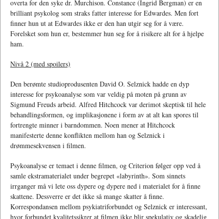
overta for den syke dr. Murchison. Constance (Ingrid Bergman) er en
brilliant psykolog som straks fatter interesse for Edwardes. Men fort
finner hun ut at Edwardes ikke er den han utgir seg for å være.
Forelsket som hun er, bestemmer hun seg for å risikere alt for å hjelpe
ham.
Nivå 2 (med spoilers)
Den berømte studioprodusenten David O. Selznick hadde en dyp
interesse for psykoanalyse som var veldig på moten på grunn av
Sigmund Freuds arbeid. Alfred Hitchcock var derimot skeptisk til hele
behandlingsformen, og implikasjonene i form av at alt kan spores til
fortrengte minner i barndommen. Noen mener at Hitchcock
manifesterte denne konflikten mellom han og Selznick i
drømmesekvensen i filmen.
Psykoanalyse er temaet i denne filmen, og Criterion følger opp ved å
samle ekstramaterialet under begrepet «labyrinth». Som sinnets
irrganger må vi lete oss dypere og dypere ned i materialet for å finne
skattene. Dessverre er det ikke så mange skatter å finne.
Korrespondansen mellom psykiatriforbundet og Selznick er interessant,
hvor forbundet kvalitetssikrer at filmen ikke blir spekulativ og skadelig