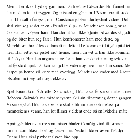
Men alt er ikke fryd og gammen. Da liket av Edwardes blir funnet, er
det med en kule i ryggen. Og mistanken går mot J.B som var til stede.
Han blir satt i fengsel, men Constance jobber ufortrødent videre. Det
skal vise seg at det er en «freudian slip» av Murchinson som gjør at
Constance avslører ham. Han sier at han ikke kjente Edwardes så godt,
og det biter hun seg fast i. Hun konfronterer ham med dette, og
Murchinson har allerede innsett at dette ikke kommer til å gå upåaktet
hen. Han retter en pistol mot henne, men hun vet at han ikke kommer
til å skyte. Han kan argumentere for at han var deprimert og syk ved
det første drapet. Da kan han jobbe videre og lese mens han soner. Men
drapet på henne vil være med overlegg. Murchinson ender med å rette
pistolen mot seg selv og trekke av.
Spellbound kom 5 år etter Selznick og Hitchcock første samarbeid med
Rebecca. Selznick var mindre tyrannisk i sin tilnærming denne gangen.
Vi ser også at Hitchcock senere skulle bli mindre optimistisk på
menneskenes vegne, han lot filmer sjeldent ende på en lykkelig måte.
Åpningsbildet av et tre som mister blader i kraftig vind illustrerer
minner som blåser bort og forsvinner. Neste bilde er av en låst dør.
Denne låsen skal psykoanalysen låse opp.