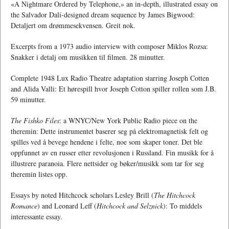
«A Nightmare Ordered by Telephone,» an in-depth, illustrated essay on
the Salvador Dalí-designed dream sequence by James Bigwood:
Detaljert om drømmesekvensen. Greit nok.
Excerpts from a 1973 audio interview with composer Miklos Rozsa:
Snakker i detalj om musikken til filmen. 28 minutter.
Complete 1948 Lux Radio Theatre adaptation starring Joseph Cotten
and Alida Valli: Et hørespill hvor Joseph Cotton spiller rollen som J.B.
59 minutter.
The Fishko Files
: a WNYC/New York Public Radio piece on the
theremin: Dette instrumentet baserer seg på elektromagnetisk felt og
spilles ved å bevege hendene i felte, noe som skaper toner. Det ble
oppfunnet av en russer etter revolusjonen i Russland. Fin musikk for å
illustrere paranoia. Flere nettsider og bøker/musikk som tar for seg
theremin listes opp.
Essays by noted Hitchcock scholars Lesley Brill (
The Hitchcock
Romance
) and Leonard Leff (
Hitchcock and Selznick
): To middels
interessante essay.