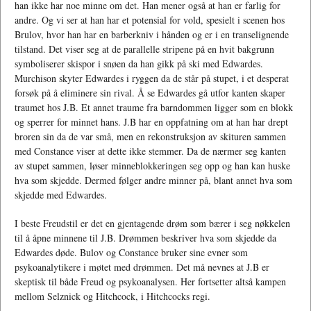
han ikke har noe minne om det. Han mener også at han er farlig for
andre. Og vi ser at han har et potensial for vold, spesielt i scenen hos
Brulov, hvor han har en barberkniv i hånden og er i en transelignende
tilstand. Det viser seg at de parallelle stripene på en hvit bakgrunn
symboliserer skispor i snøen da han gikk på ski med Edwardes.
Murchison skyter Edwardes i ryggen da de står på stupet, i et desperat
forsøk på å eliminere sin rival. Å se Edwardes gå utfor kanten skaper
traumet hos J.B. Et annet traume fra barndommen ligger som en blokk
og sperrer for minnet hans. J.B har en oppfatning om at han har drept
broren sin da de var små, men en rekonstruksjon av skituren sammen
med Constance viser at dette ikke stemmer. Da de nærmer seg kanten
av stupet sammen, løser minneblokkeringen seg opp og han kan huske
hva som skjedde. Dermed følger andre minner på, blant annet hva som
skjedde med Edwardes.
I beste Freudstil er det en gjentagende drøm som bærer i seg nøkkelen
til å åpne minnene til J.B. Drømmen beskriver hva som skjedde da
Edwardes døde. Bulov og Constance bruker sine evner som
psykoanalytikere i møtet med drømmen. Det må nevnes at J.B er
skeptisk til både Freud og psykoanalysen. Her fortsetter altså kampen
mellom Selznick og Hitchcock, i Hitchcocks regi.