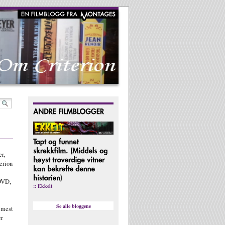
r,
erion
DVD,
:: Ekkelt
Se alle bloggene
 mest
er