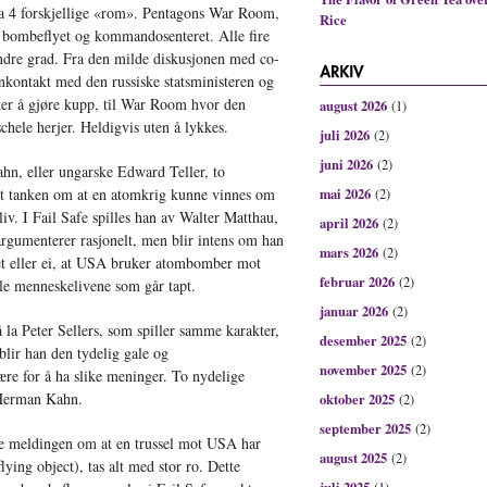
 fra 4 forskjellige «rom». Pentagons War Room,
Rice
e bombeflyet og kommandosenteret. Alle fire
indre grad. Fra den milde diskusjonen med co-
onkontakt med den russiske statsministeren og
er å gjøre kupp, til War Room hvor den
august 2026
(1)
hele herjer. Heldigvis uten å lykkes.
juli 2026
(2)
juni 2026
(2)
hn, eller ungarske Edward Teller, to
et tanken om at en atomkrig kunne vinnes om
mai 2026
(2)
 liv. I Fail Safe spilles han av Walter Matthau,
april 2026
(2)
rgumenterer rasjonelt, men blir intens om han
mars 2026
(2)
det eller ei, at USA bruker atombomber mot
februar 2026
(2)
lle menneskelivene som går tapt.
januar 2026
(2)
 la Peter Sellers, som spiller samme karakter,
desember 2025
(2)
 blir han den tydelig gale og
november 2025
(2)
 for å ha slike meninger. To nydelige
 Herman Kahn.
oktober 2025
(2)
september 2025
(2)
te meldingen om at en trussel mot USA har
august 2025
(2)
lying object), tas alt med stor ro. Dette