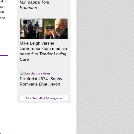
sk at
Min pappa Toni
lmer
Erdmann
 en
k er
Mike Leigh varsler
karrierepunktum med sin
neste film
Tender Loving
Care
Filmfrelst #674: Sophy
Romvaris
Blue Heron
Mer filmstoff på Montages.no
r