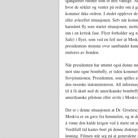
igangsetter rutiner som er helt vanlige.
hvor de sirkler og venter på ordre om å 
kommer ikke ordren. I stedet opplever de
eller avkreftet situasjonen. Selv når komm
harmløst fly som startet situasjonen, mott
inn i en kritisk fase. Flyet forholder seg
Safe) i flyet, som ved en feil sier at Mos
presidentens stemme over sambandet kun
imiteres av fienden.
Når presidenten har uttømt også denne mu
mot sine egne bombefly, er tiden komme
Sovjetunionen. Presidenten, som spilles av
den russiske statsministeren. All informa
til å få skutt ned de amerikanske bombef
amerikanske pilotene eller sivile i Moskv
Det er i denne situasjonen at Dr. Groetesc
Moskva er en gave fra himmelen, og at de
å vinne den kalde krigen ved å starte en 
Verdifull tid kastes bort på denne diskus
løsning. Filmen står seg på at generalene