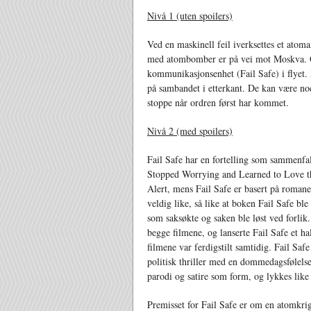
Nivå 1 (uten spoilers)
Ved en maskinell feil iverksettes et atom
med atombomber er på vei mot Moskva. 
kommunikasjonsenhet (Fail Safe) i flyet. P
på sambandet i etterkant. De kan være noe
stoppe når ordren først har kommet.
Nivå 2 (med spoilers)
Fail Safe har en fortelling som sammenfa
Stopped Worrying and Learned to Love th
Alert, mens Fail Safe er basert på romane
veldig like, så like at boken Fail Safe bl
som saksøkte og saken ble løst ved forli
begge filmene, og lanserte Fail Safe et h
filmene var ferdigstilt samtidig. Fail Saf
politisk thriller med en dommedagsfølels
parodi og satire som form, og lykkes like
Premisset for Fail Safe er om en atomkrig