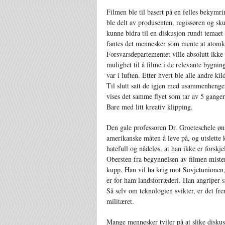
Filmen ble til basert på en felles bekymr
ble delt av produsenten, regissøren og s
kunne bidra til en diskusjon rundt temaet
fantes det mennesker som mente at atomk
Forsvarsdepartementet ville absolutt ikke
mulighet til å filme i de relevante bygning
var i luften. Etter hvert ble alle andre ki
Til slutt satt de igjen med usammenhenge
vises det samme flyet som tar av 5 ganger 
Bare med litt kreativ klipping.
Den gale professoren Dr. Groeteschele øns
amerikanske måten å leve på, og utslette
hatefull og nådeløs, at han ikke er forskje
Obersten fra begynnelsen av filmen mister 
kupp. Han vil ha krig mot Sovjetunionen
er for ham landsforræderi. Han angriper 
Så selv om teknologien svikter, er det fr
militæret.
Mange mennesker tviler på at slike disku