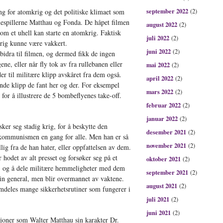
september 2022
ing for atomkrig og det politiske klimaet som
(2)
kuespillerne Matthau og Fonda. De håpet filmen
august 2022
(2)
 om et uhell kan starte en atomkrig. Faktisk
juli 2022
(2)
rig kunne være vakkert.
juni 2022
(2)
 bidra til filmen, og dermed fikk de ingen
ene, eller når fly tok av fra rullebanen eller
mai 2022
(2)
lder til militære klipp avskåret fra dem også.
april 2022
(2)
nde klipp de fant her og der. For eksempel
mars 2022
(2)
for å illustrere de 5 bombeflyenes take-off.
februar 2022
(2)
januar 2022
(2)
ker seg stadig krig, for å beskytte den
desember 2021
(2)
 kommunismen en gang for alle. Men han er så
november 2021
(2)
llig fra de han hater, eller oppfattelsen av dem.
hodet av alt presset og forsøker seg på et
oktober 2021
(2)
, og å dele militære hemmeligheter med dem
september 2021
(2)
sin general, men blir overmannet av vaktene.
august 2021
(2)
emdeles mange sikkerhetsrutiner som fungerer i
juli 2021
(2)
juni 2021
(2)
sjoner som Walter Matthau sin karakter Dr.