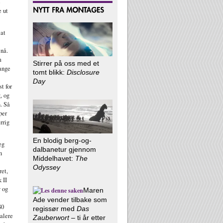
e
e ut
 at
 nå.
m
Stirrer på oss med et
mange
tomt blikk:
Disclosure
Day
t for
, og
n. Så
per
rrig
En blodig berg-og-
eg
dalbanetur gjennom
n
Middelhavet:
The
Odyssey
ret,
 II
y og
Maren
Ade vender tilbake som
80
regissør med
Das
talere
Zauberwort
– ti år etter