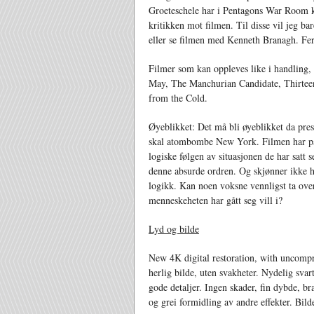
Groeteschele har i Pentagons War Room ka
kritikken mot filmen. Til disse vil jeg 
eller se filmen med Kenneth Branagh. Fe
Filmer som kan oppleves like i handling, t
May, The Manchurian Candidate, Thirte
from the Cold.
Øyeblikket: Det må bli øyeblikket da pres
skal atombombe New York. Filmen har på g
logiske følgen av situasjonen de har satt s
denne absurde ordren. Og skjønner ikke h
logikk. Kan noen voksne vennligst ta over
menneskeheten har gått seg vill i?
Lyd og bilde
New 4K digital restoration, with uncomp
herlig bilde, uten svakheter. Nydelig svar
gode detaljer. Ingen skader, fin dybde, br
og grei formidling av andre effekter. Bild