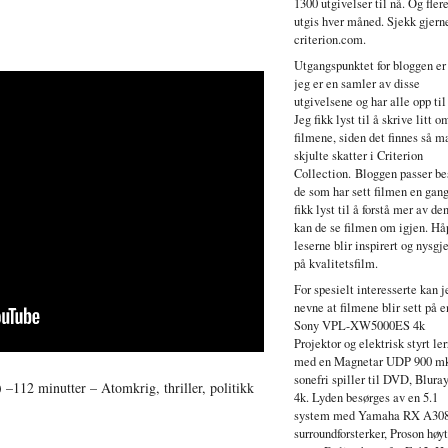
1300 utgivelser til nå. Og fler
utgis hver måned. Sjekk gjern
criterion.com.
Utgangspunktet for bloggen er
jeg er en samler av disse
utgivelsene og har alle opp til
Jeg fikk lyst til å skrive litt o
filmene, siden det finnes så 
skjulte skatter i Criterion
Collection. Bloggen passer bes
de som har sett filmen en gang
fikk lyst til å forstå mer av de
kan de se filmen om igjen. Hå
leserne blir inspirert og nysgje
på kvalitetsfilm.
For spesielt interesserte kan j
nevne at filmene blir sett på e
Sony VPL-XW5000ES 4k
Projektor og elektrisk styrt ler
med en Magnetar UDP 900 mk
sonefri spiller til DVD, Blura
–112 minutter – Atomkrig, thriller, politikk
4k. Lyden besørges av en 5.1
system med Yamaha RX A30
surroundforsterker, Proson høy