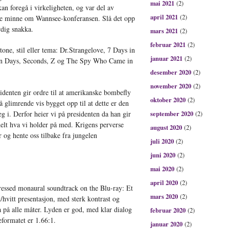
mai 2021
(2)
n foregå i virkeligheten, og var del av
april 2021
(2)
bare minne om Wannsee-konferansen. Slå det opp
rdig snakka.
mars 2021
(2)
februar 2021
(2)
one, stil eller tema: Dr.Strangelove, 7 Days in
januar 2021
(2)
en Days, Seconds, Z og The Spy Who Came in
desember 2020
(2)
november 2020
(2)
identen gir ordre til at amerikanske bombefly
oktober 2020
(2)
limrende vis bygget opp til at dette er den
eg i. Derfor heier vi på presidenten da han gir
september 2020
(2)
elt hva vi holder på med. Krigens perverse
august 2020
(2)
 og hente oss tilbake fra jungelen
juli 2020
(2)
juni 2020
(2)
mai 2020
(2)
april 2020
(2)
ressed monaural soundtrack on the Blu-ray: Et
mars 2020
(2)
t/hvitt presentasjon, med sterk kontrast og
a på alle måter. Lyden er god, med klar dialog
februar 2020
(2)
eformatet er 1.66:1.
januar 2020
(2)