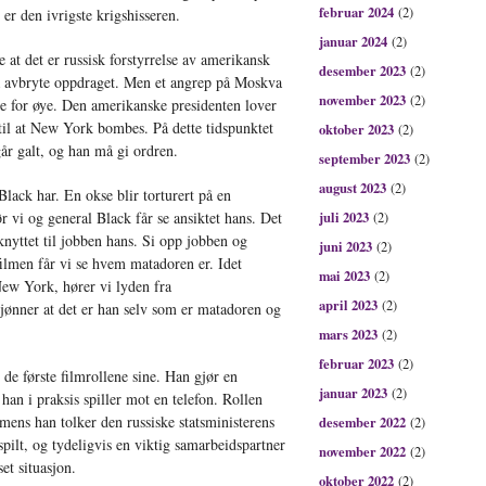
februar 2024
(2)
 er den ivrigste krigshisseren.
januar 2024
(2)
at det er russisk forstyrrelse av amerikansk
desember 2023
(2)
 avbryte oppdraget. Men et angrep på Moskva
november 2023
(2)
e for øye. Den amerikanske presidenten lover
il at New York bombes. På dette tidspunktet
oktober 2023
(2)
år galt, og han må gi ordren.
september 2023
(2)
august 2023
(2)
lack har. En okse blir torturert på en
r vi og general Black får se ansiktet hans. Det
juli 2023
(2)
knyttet til jobben hans. Si opp jobben og
juni 2023
(2)
 filmen får vi se hvem matadoren er. Idet
mai 2023
(2)
ew York, hører vi lyden fra
april 2023
(2)
jønner at det er han selv som er matadoren og
mars 2023
(2)
februar 2023
(2)
de første filmrollene sine. Han gjør en
januar 2023
(2)
 han i praksis spiller mot en telefon. Rollen
 mens han tolker den russiske statsministerens
desember 2022
(2)
pilt, og tydeligvis en viktig samarbeidspartner
november 2022
(2)
et situasjon.
oktober 2022
(2)