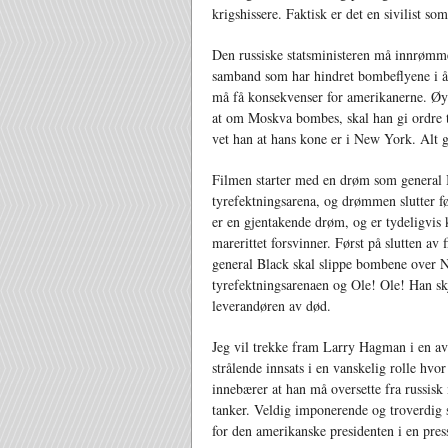
krigshissere. Faktisk er det en sivilist som
Den russiske statsministeren må innrømme 
samband som har hindret bombeflyene i å
må få konsekvenser for amerikanerne. Øy
at om Moskva bombes, skal han gi ordre t
vet han at hans kone er i New York. Alt g
Filmen starter med en drøm som general B
tyrefektningsarena, og drømmen slutter fø
er en gjentakende drøm, og er tydeligvis 
marerittet forsvinner. Først på slutten av
general Black skal slippe bombene over N
tyrefektningsarenaen og Ole! Ole! Han sk
leverandøren av død.
Jeg vil trekke fram Larry Hagman i en av 
strålende innsats i en vanskelig rolle hvor
innebærer at han må oversette fra russisk
tanker. Veldig imponerende og troverdig s
for den amerikanske presidenten i en press