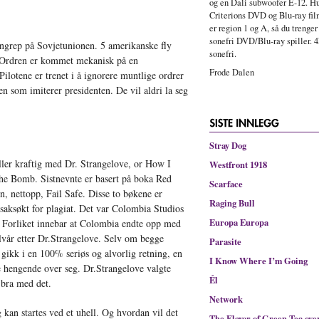
og en Dali subwoofer E-12. Hu
Criterions DVD og Blu-ray fi
er region 1 og A, så du trenger
sonefri DVD/Blu-ray spiller. 4
angrep på Sovjetunionen. 5 amerikanske fly
sonefri.
Ordren er kommet mekanisk på en
Frode Dalen
ilotene er trenet i å ignorere muntlige ordrer
n som imiterer presidenten. De vil aldri la seg
Stray Dog
ller kraftig med Dr. Strangelove, or How I
Westfront 1918
e Bomb. Sistnevnte er basert på boka Red
Scarface
n, nettopp, Fail Safe. Disse to bøkene er
Raging Bull
e saksøkt for plagiat. Det var Colombia Studios
Europa Europa
k. Forliket innebar at Colombia endte opp med
alvår etter Dr.Strangelove. Selv om begge
Parasite
e gikk i en 100% seriøs og alvorlig retning, en
I Know Where I’m Going
e hengende over seg. Dr.Strangelove valgte
Él
 bra med det.
Network
 kan startes ved et uhell. Og hvordan vil det
The Flavor of Green Tea ove