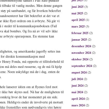
juli 2025
 Atombombeflyene samles i Fail Safe-punkter
(1)
gå tilbake til vanlig modus. Men denne gangen
juni 2025
(3)
 støy på sambandet, og får hverken bekreftet
mai 2025
(2)
andosenteret har fått bekreftet at det var et
april 2025
(1)
ar ikke flyet ordren om å avbryte. Nå går vi
 nå i stedet til kommunikasjonsboksen (Fail
mars 2025
(3)
kva skal bombes. Og fra nå av vil selv ikke
februar 2025
(2)
ne avbryte operasjonen. En stemme kan
januar 2025
(2)
desember 2024
(2)
ligheten, og amerikanske jagerfly settes inn
november 2024
(2)
t for direkte kommunikasjon med
oktober 2024
(2)
 Henry Fonda, må opprette et tillitsforhold til
september 2024
(2)
sjon må deles med russerne, og de må få hjelp
lyene. Noen uskyldige må dø i dag, enten de
august 2024
(2)
a.
juli 2024
(2)
juni 2024
(2)
hele lanserer idéen om at flyenes ferd mot
 ikke bør skytes ned. Nå har de muligheten til
mai 2024
(2)
atomkrig hvor de har momentet på sin side.
april 2024
(2)
jonen. Heldigvis ender de involverte på motsatt
mars 2024
(2)
 ikke fremstilles som nødvendigvis ytre høyre