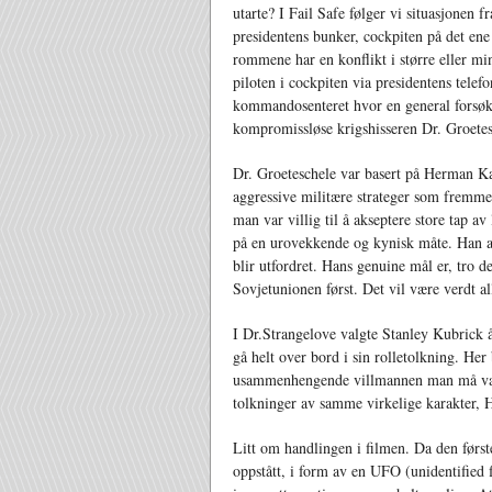
utarte? I Fail Safe følger vi situasjonen
presidentens bunker, cockpiten på det en
rommene har en konflikt i større eller m
piloten i cockpiten via presidentens telef
kommandosenteret hvor en general forsøk
kompromissløse krigshisseren Dr. Groetesc
Dr. Groeteschele var basert på Herman Ka
aggressive militære strateger som fremm
man var villig til å akseptere store tap av
på en urovekkende og kynisk måte. Han a
blir utfordret. Hans genuine mål er, tro 
Sovjetunionen først. Det vil være verdt a
I Dr.Strangelove valgte Stanley Kubrick å
gå helt over bord i sin rolletolkning. Her
usammenhengende villmannen man må være
tolkninger av samme virkelige karakter,
Litt om handlingen i filmen. Da den førs
oppstått, i form av en UFO (unidentified f