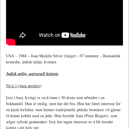
USA – 1988 – Joan Micklin Silver (farger) –97 minutter – Romantisk
komedie, jødisk miljø, kvinner.
Jødisk miljø, universell historie
Nivå 1 (uten spoilers)
Izzy (Amy Irving) er en kvinne i 30-årene som arbeider i en
bokhandel. Hun er enslig, men har det bra. Hun har fattet interesse for
en kjent forfatter, men hennes tradisjonelle jødiske bestemor vil gjerne
få henne koblet med en jøde. Hun foreslår Sam (Peter Riegert), som
selger syltede grønnsaker. Izzy har ingen interesse av å bli forsøkt
koblet i det hele tatt.