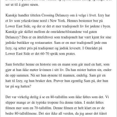
ser ut til å gjøre susen.
Kanskje handler tittelen Crossing Delancey om å velge i livet. Izzy har
et liv som yrkeskvinne nord i New York. Hennes bestemor bor på
Lower East Side, og der er det et mer tradisjonelt liv for jødene i byen.
Kanskje går skillet mellom de områdene/tilstandene ved gaten
Delancey? Den er en åttefeltsvei som tradisjonelt har vært kjent for sine
jødiske butikker og restauranter. Sam er en mer tradisjonell jøde enn
Izzy, og setter pris på tradisjoner og jødisk levesett. I Området på
Lower East Side er det 60-70 språk som prates.
Sam forteller henne en historie om en mann som går med en hatt, som
gjør at han ikke møter kvinnen i sitt liv. Da han mister hatten sin, ender
de opp sammen. Nå ser hun øynene til mannen, endelig. Sam gir en
hatt til Izzy, og hun bruker den. Prøver hun egentlig Sam på, der hun
tar på seg hatten?
Det var virkelig deilig å se en 80-tallsfilm som ikke føltes som det. Vi
slipper mange av de typiske tropene fra denne tiden. I stedet føltes
filmen mer som en 70-tallsfilm. Denne filmen er helt klart en av de
bedre 80-tallsfilmene. Det sier ikke all verden, da jeg anser det tiåret