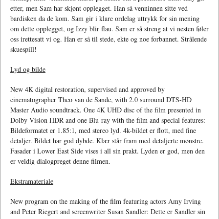
etter, men Sam har skjønt opplegget. Han så venninnen sitte ved
bardisken da de kom. Sam gir i klare ordelag uttrykk for sin mening
om dette opplegget, og Izzy blir flau. Sam er så streng at vi nesten føler
oss irettesatt vi og. Han er så til stede, ekte og noe forbannet. Strålende
skuespill!
Lyd og bilde
New 4K digital restoration, supervised and approved by
cinematographer Theo van de Sande, with 2.0 surround DTS-HD
Master Audio soundtrack. One 4K UHD disc of the film presented in
Dolby Vision HDR and one Blu-ray with the film and special features:
Bildeformatet er 1.85:1, med stereo lyd. 4k-bildet er flott, med fine
detaljer. Bildet har god dybde. Klær står fram med detaljerte mønstre.
Fasader i Lower East Side vises i all sin prakt. Lyden er god, men den
er veldig dialogpreget denne filmen.
Ekstramateriale
New program on the making of the film featuring actors Amy Irving
and Peter Riegert and screenwriter Susan Sandler: Dette er Sandler sin