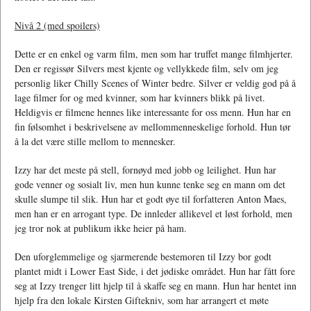
Nivå 2 (med spoilers)
Dette er en enkel og varm film, men som har truffet mange filmhjerter.
Den er regissør Silvers mest kjente og vellykkede film, selv om jeg
personlig liker Chilly Scenes of Winter bedre. Silver er veldig god på å
lage filmer for og med kvinner, som har kvinners blikk på livet.
Heldigvis er filmene hennes like interessante for oss menn. Hun har en
fin følsomhet i beskrivelsene av mellommenneskelige forhold. Hun tør
å la det være stille mellom to mennesker.
Izzy har det meste på stell, fornøyd med jobb og leilighet. Hun har
gode venner og sosialt liv, men hun kunne tenke seg en mann om det
skulle slumpe til slik. Hun har et godt øye til forfatteren Anton Maes,
men han er en arrogant type. De innleder allikevel et løst forhold, men
jeg tror nok at publikum ikke heier på ham.
Den uforglemmelige og sjarmerende bestemoren til Izzy bor godt
plantet midt i Lower East Side, i det jødiske området. Hun har fått fore
seg at Izzy trenger litt hjelp til å skaffe seg en mann. Hun har hentet inn
hjelp fra den lokale Kirsten Giftekniv, som har arrangert et møte