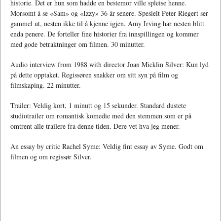
historie. Det er hun som hadde en bestemor ville spleise henne.
Morsomt å se «Sam» og «Izzy» 36 år senere. Spesielt Peter Riegert ser
gammel ut, nesten ikke til å kjenne igjen. Amy Irving har nesten blitt
enda penere. De forteller fine historier fra innspillingen og kommer
med gode betraktninger om filmen. 30 minutter.
Audio interview from 1988 with director Joan Micklin Silver: Kun lyd
på dette opptaket. Regissøren snakker om sitt syn på film og
filmskaping. 22 minutter.
Trailer: Veldig kort, 1 minutt og 15 sekunder. Standard dustete
studiotrailer om romantisk komedie med den stemmen som er på
omtrent alle trailere fra denne tiden. Dere vet hva jeg mener.
An essay by critic Rachel Syme: Veldig fint essay av Syme. Godt om
filmen og om regissør Silver.