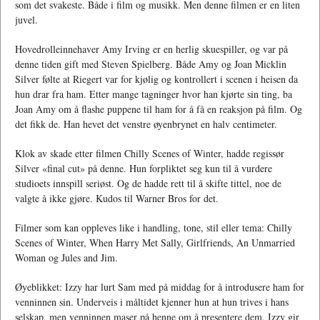
som det svakeste. Både i film og musikk. Men denne filmen er en liten
juvel.
Hovedrolleinnehaver Amy Irving er en herlig skuespiller, og var på
denne tiden gift med Steven Spielberg. Både Amy og Joan Micklin
Silver følte at Riegert var for kjølig og kontrollert i scenen i heisen da
hun drar fra ham. Etter mange tagninger hvor han kjørte sin ting, ba
Joan Amy om å flashe puppene til ham for å få en reaksjon på film. Og
det fikk de. Han hevet det venstre øyenbrynet en halv centimeter.
Klok av skade etter filmen Chilly Scenes of Winter, hadde regissør
Silver «final cut» på denne. Hun forpliktet seg kun til å vurdere
studioets innspill seriøst. Og de hadde rett til å skifte tittel, noe de
valgte å ikke gjøre. Kudos til Warner Bros for det.
Filmer som kan oppleves like i handling, tone, stil eller tema: Chilly
Scenes of Winter, When Harry Met Sally, Girlfriends, An Unmarried
Woman og Jules and Jim.
Øyeblikket: Izzy har lurt Sam med på middag for å introdusere ham for
venninnen sin. Underveis i måltidet kjenner hun at hun trives i hans
selskap, men venninnen maser på henne om å presentere dem. Izzy gir