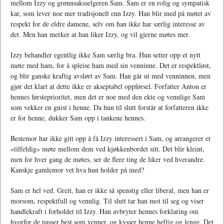
mellom Izzy og grønnsaksselgeren Sam. Sam er en rolig og sympatisk
kar, som lever noe mer tradisjonelt enn Izzy. Han blir med på møtet av
respekt for de eldre damene, selv om han ikke har særlig interesse av
det. Men han merker at han liker Izzy, og vil gjerne møtes mer.
Izzy behandler egentlig ikke Sam særlig bra. Hun setter opp et nytt
møte med ham, for å spleise ham med sin venninne. Det er respektløst,
og blir ganske kraftig avslørt av Sam. Han går ut med venninnen, men
gjør det klart at dette ikke er akseptabel oppførsel. Forfatter Anton er
hennes førsteprioritet, men det er noe med den ekte og vennlige Sam
som vekker en gnist i henne. Da hun til slutt forstår at forfatteren ikke
er for henne, dukker Sam opp i tankene hennes.
Bestemor har ikke gitt opp å få Izzy interessert i Sam, og arrangerer et
«tilfeldig» møte mellom dem ved kjøkkenbordet sitt. Det blir kleint,
men for hver gang de møtes, ser de flere ting de liker ved hverandre.
Kanskje gamlemor vet hva hun holder på med?
Sam er hel ved. Greit, han er ikke så spenstig eller liberal, men han er
morsom, respektfull og vennlig. Til slutt tar han mot til seg og viser
handlekraft i forholdet til Izzy. Han avbryter hennes forklaring om
hvorfor de passer best som venner, og kysser henne heftig og lenge. Det