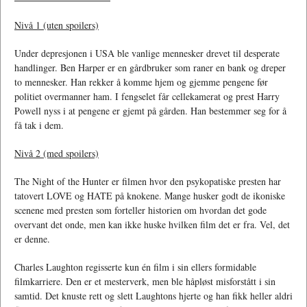
Nivå 1 (uten spoilers)
Under depresjonen i USA ble vanlige mennesker drevet til desperate
handlinger. Ben Harper er en gårdbruker som raner en bank og dreper
to mennesker. Han rekker å komme hjem og gjemme pengene før
politiet overmanner ham. I fengselet får cellekamerat og prest Harry
Powell nyss i at pengene er gjemt på gården. Han bestemmer seg for å
få tak i dem.
Nivå 2 (med spoilers)
The Night of the Hunter er filmen hvor den psykopatiske presten har
tatovert LOVE og HATE på knokene. Mange husker godt de ikoniske
scenene med presten som forteller historien om hvordan det gode
overvant det onde, men kan ikke huske hvilken film det er fra. Vel, det
er denne.
Charles Laughton regisserte kun én film i sin ellers formidable
filmkarriere. Den er et mesterverk, men ble håpløst misforstått i sin
samtid. Det knuste rett og slett Laughtons hjerte og han fikk heller aldri