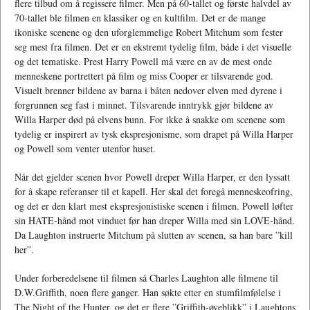
flere tilbud om å regissere filmer. Men på 60-tallet og første halvdel av
70-tallet ble filmen en klassiker og en kultfilm. Det er de mange
ikoniske scenene og den uforglemmelige Robert Mitchum som fester
seg mest fra filmen. Det er en ekstremt tydelig film, både i det visuelle
og det tematiske. Prest Harry Powell må være en av de mest onde
menneskene portrettert på film og miss Cooper er tilsvarende god.
Visuelt brenner bildene av barna i båten nedover elven med dyrene i
forgrunnen seg fast i minnet. Tilsvarende inntrykk gjør bildene av
Willa Harper død på elvens bunn. For ikke å snakke om scenene som
tydelig er inspirert av tysk ekspresjonisme, som drapet på Willa Harper
og Powell som venter utenfor huset.
Når det gjelder scenen hvor Powell dreper Willa Harper, er den lyssatt
for å skape referanser til et kapell. Her skal det foregå menneskeofring,
og det er den klart mest ekspresjonistiske scenen i filmen. Powell løfter
sin HATE-hånd mot vinduet før han dreper Willa med sin LOVE-hånd.
Da Laughton instruerte Mitchum på slutten av scenen, sa han bare ”kill
her”.
Under forberedelsene til filmen så Charles Laughton alle filmene til
D.W.Griffith, noen flere ganger. Han søkte etter en stumfilmfølelse i
The Night of the Hunter, og det er flere ”Griffith-øyeblikk” i Laughtons