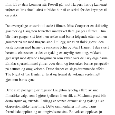
film. Et av dem kommer når Powell går mot Harpers hus og kameraet
utfører et ”iris shot”, altså at bildet blir til en sirkel før det krympes til
en prikk.
Det eventyrlige er sterkt til stede i filmen. Miss Cooper er en skikkelig
gåsemor og Laughton bekrefter inntrykket flere ganger i filmen. Hun
blir flere ganger vist først i en rekke med barna følgende etter, som en
gåsemor på tur med ungene sine. I tillegg ser vi en flokk gjess i den
første scenen med henne og søsknene John og Pearl Harper. I den svært
berømte elvescenen er det en tydelig eventyrlig stemning, vakkert
gjenskapt med dyrene i forgrunnen som våker over de uskyldige barna.
En klar stjernehimmel glitrer over dem, og forsterker barnas perspektiv
på naturen og omgivelsene. Dette skaper en slags drømmende effekt.
The Night of the Hunter er først og fremst de voksnes verden sett
gjennom barns øyne.
Dette siste poenget gjør regissør Laughton tydelig i flere av sine
filmatiske valg, som å gjøre kjelleren liten slik at Mitchums prest blir
desto større og truende. I tillegg er scenen dramatisk og tydelig i sin
ekspresjonistiske lyssetting. Dette sammenfaller fint med barns
forenklede oppfatning av omgivelsene sine. En voksen oppleves jo