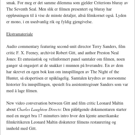
smak. For meg er det samme dilemma som gjelder Criterions bluray av
The Seventh Seal. Men slik er filmen presentert og bluray har
oppløsningen til å vise de minste detaljer, altså filmkornet også. Lyden
er mono, i en usedvanlig rik og fyldig gjengivelse.
Ekstramateriale
Audio commentary featuring second-unit director Terry Sanders, film
critic F. X. Feeney, archivist Robert Gitt, and author Preston Neal
Jones: Et entusiastisk og velinformert panel samtaler om filmen, noen
ganger så engasjert at de snakker i munnen på hverandre. En av dem
har skrevet en egen bok kun om innspillingen av The Night of the
Hunter, så ekspertisen er upåklagelig. Samtalen krydres av morsomme
historier fra innspillingen, spesielt fra assistentregissør Sanders som var
med å lage filmen.
New video conversation between Gitt and film critic Leonard Maltin
about
Charles Laughton Directs
: Den påfølgende dokumentaren starter
med en meget bra 17 minutters intro hvor den kjente amerikanske
filmkritikeren Leonard Maltin diskuterer filmens restaurering og
innhold med Gitt.