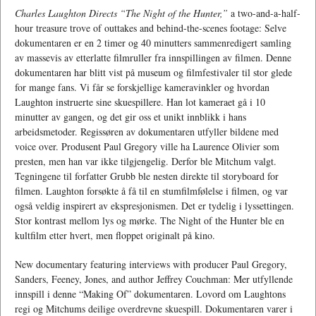
Charles Laughton Directs “The Night of the Hunter,”
a two-and-a-half-
hour treasure trove of outtakes and behind-the-scenes footage: Selve
dokumentaren er en 2 timer og 40 minutters sammenredigert samling
av massevis av etterlatte filmruller fra innspillingen av filmen. Denne
dokumentaren har blitt vist på museum og filmfestivaler til stor glede
for mange fans. Vi får se forskjellige kameravinkler og hvordan
Laughton instruerte sine skuespillere. Han lot kameraet gå i 10
minutter av gangen, og det gir oss et unikt innblikk i hans
arbeidsmetoder. Regissøren av dokumentaren utfyller bildene med
voice over. Produsent Paul Gregory ville ha Laurence Olivier som
presten, men han var ikke tilgjengelig. Derfor ble Mitchum valgt.
Tegningene til forfatter Grubb ble nesten direkte til storyboard for
filmen. Laughton forsøkte å få til en stumfilmfølelse i filmen, og var
også veldig inspirert av ekspresjonismen. Det er tydelig i lyssettingen.
Stor kontrast mellom lys og mørke. The Night of the Hunter ble en
kultfilm etter hvert, men floppet originalt på kino.
New documentary featuring interviews with producer Paul Gregory,
Sanders, Feeney, Jones, and author Jeffrey Couchman: Mer utfyllende
innspill i denne “Making Of” dokumentaren. Lovord om Laughtons
regi og Mitchums deilige overdrevne skuespill. Dokumentaren varer i