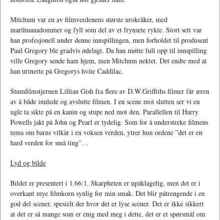
Mitchum var en av filmverdenens største urokråker, med
marihuanadommer og fyll som del av et frynsete rykte. Stort sett var
han profesjonell under denne innspillingen, men forholdet til produsent
Paul Gregory ble gradvis ødelagt. Da han møtte full opp til innspilling
ville Gregory sende ham hjem, men Mitchum nektet. Det endte med at
han urinerte på Gregorys hvite Caddilac.
Stumfilmstjernen Lillian Gish fra flere av D.W.Griffiths filmer får æren
av å både innlede og avslutte filmen. I en scene mot slutten ser vi en
ugle ta sikte på en kanin og stupe ned mot den. Parallellen til Harry
Powells jakt på John og Pearl er tydelig. Som for å understreke filmens
tema om barns vilkår i en voksen verden, ytrer hun ordene ”det er en
hard verden for små ting”…
Lyd og bilde
Bildet er presentert i 1.66:1. Skarpheten er upåklagelig, men det er i
overkant mye filmkorn synlig for min smak. Det blir påtrengende i en
god del scener, spesielt der hvor det er lyse scener. Det er ikke sikkert
at det er så mange som er enig med meg i dette, det er et spørsmål om