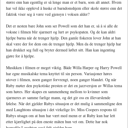
større enn han egentlig er så lenge man er et barn, som alt annet. Hvem
har vel ikke opplevd å huske et barndomshjem eller skole større enn det
faktisk viser seg å være ved gjensyn i voksen alder?
Det er nesten bare John som ser Powell som det han er, så å si alle de
voksne i filmen blir sjarmert og lurt av psykopaten. Og de kan aldri
hjelpe barna når de trenger hjelp. Den gamle fiskeren lover John at han
skal være der for dem om de trenger hjelp. Men da de trenger hjelp har
han drukket seg full og bryter dermed løftet sitt. Han kan ingenting
gjøre for å hjelpe.
Musikken i filmen er meget viktig. Både Willa Harper og Harry Powell
har egne musikalske tema knyttet til sin person. Variasjoner høres
utover i filmen, noen ganger forvrengt, noen ganger blandet. Og når
Ruby møter den psykotiske presten er det en jazzversjon av Willas tema
som høres. Her skapes en sammenheng mellom to kvinner som
sjarmeres av samme farlige mann, og det gir oss en illevarslende
følelse. Når det gjelder Rubys situasjon er det mulig å sammenligne den
med Laughtons situasjon i det virkelige liv. Miss Coopers respons til
Rubys utsagn om at hun har vært med menn er at Ruby kun har lett
etter kjærlighet på den eneste måten hun vet om. Dette har nok
homofile Laughton også følt gjelder ham.