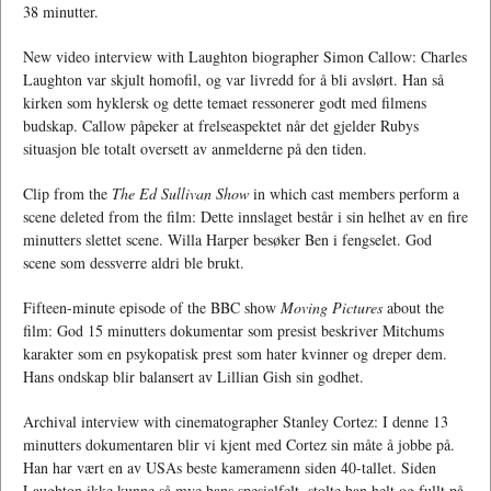
38 minutter.
New video interview with Laughton biographer Simon Callow: Charles
Laughton var skjult homofil, og var livredd for å bli avslørt. Han så
kirken som hyklersk og dette temaet ressonerer godt med filmens
budskap. Callow påpeker at frelseaspektet når det gjelder Rubys
situasjon ble totalt oversett av anmelderne på den tiden.
Clip from the
The Ed Sullivan Show
in which cast members perform a
scene deleted from the film: Dette innslaget består i sin helhet av en fire
minutters slettet scene. Willa Harper besøker Ben i fengselet. God
scene som dessverre aldri ble brukt.
Fifteen-minute episode of the BBC show
Moving Pictures
about the
film: God 15 minutters dokumentar som presist beskriver Mitchums
karakter som en psykopatisk prest som hater kvinner og dreper dem.
Hans ondskap blir balansert av Lillian Gish sin godhet.
Archival interview with cinematographer Stanley Cortez: I denne 13
minutters dokumentaren blir vi kjent med Cortez sin måte å jobbe på.
Han har vært en av USAs beste kameramenn siden 40-tallet. Siden
Laughton ikke kunne så mye hans spesialfelt, stolte han helt og fullt på