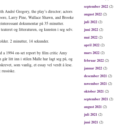
september 2022
(2)
h André Gregory, the play’s director; actors
august 2022
(2)
ore, Larry Pine, Wallace Shawn, and Brooke
juli 2022
(2)
interessant dokumentar på 35 minutter.
teateret og litteraturen, og kunsten i seg selv.
juni 2022
(2)
mai 2022
(2)
holder. 2 minutter, 14 sekunder.
april 2022
(2)
d a 1994 on-set report by film critic Amy
mars 2022
(2)
går litt inn i stilen Malle har lagt seg på, og
februar 2022
(2)
revet, som vanlig, et essay vel verdt å lese.
januar 2022
(2)
 russiske.
desember 2021
(2)
november 2021
(2)
oktober 2021
(2)
september 2021
(2)
august 2021
(2)
juli 2021
(2)
juni 2021
(2)