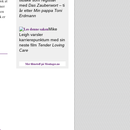
sk at
med
Das Zauberwort
– ti
lmer
år etter
Min pappa Toni
 en
Erdmann
k er
Mike
Leigh varsler
karrierepunktum med sin
neste film
Tender Loving
Care
Mer filmstoff på Montages.no
r