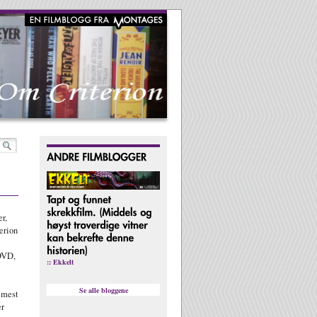
r,
erion
DVD,
:: Ekkelt
Se alle bloggene
 mest
er