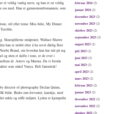
 er et veldig vanlig navn, og han er en veldig
februar 2024
(2)
ere oss med. Han er gjennomsnittsmannen, som
januar 2024
(2)
desember 2023
(2)
november 2023
tone, stil eller tema: Miss Julie, My Dinner
(2)
Terrible.
oktober 2023
(2)
september 2023
(2)
g. Skuespillerne småprater, Wallace Shawn
august 2023
(2)
en han er utslitt etter å ha sovet dårlig flere
Phoebe Brand, om hvordan han har tatt på seg
juli 2023
(2)
l og uten et skifte i tone, er de over i
juni 2023
(2)
ellom dr. Astrov og Marina. Da vi forstår
mai 2023
(2)
arakter som onkel Vanya. Helt fantastisk!
april 2023
(2)
mars 2023
(2)
februar 2023
(2)
d by director of photography Declan Quinn,
januar 2023
OK bilde. Bedre enn forventet, kanskje, med
(2)
et enkle og røffe miljøet. Lyden er kjempefin
desember 2022
(2)
november 2022
(2)
oktober 2022
(2)