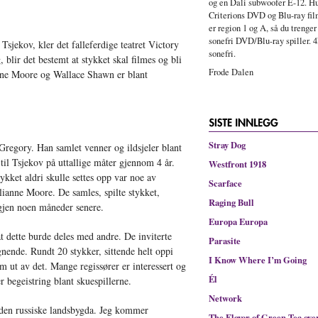
og en Dali subwoofer E-12. Hu
Criterions DVD og Blu-ray fi
er region 1 og A, så du trenger
sonefri DVD/Blu-ray spiller. 4
sjekov, kler det falleferdige teatret Victory
sonefri.
 blir det bestemt at stykket skal filmes og bli
Frode Dalen
ianne Moore og Wallace Shawn er blant
Stray Dog
Gregory. Han samlet venner og ildsjeler blant
til Tsjekov på uttallige måter gjennom 4 år.
Westfront 1918
ykket aldri skulle settes opp var noe av
Scarface
Julianne Moore. De samles, spilte stykket,
Raging Bull
igjen noen måneder senere.
Europa Europa
at dette burde deles med andre. De inviterte
Parasite
gnende. Rundt 20 stykker, sittende helt oppi
I Know Where I’m Going
 ut av det. Mange regissører er interessert og
Él
 begeistring blant skuespillerne.
Network
 den russiske landsbygda. Jeg kommer
The Flavor of Green Tea ove