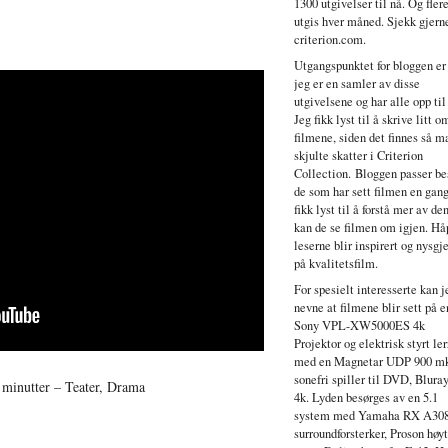
1300 utgivelser til nå. Og fler
utgis hver måned. Sjekk gjern
criterion.com.
Utgangspunktet for bloggen er
jeg er en samler av disse
utgivelsene og har alle opp til
Jeg fikk lyst til å skrive litt o
filmene, siden det finnes så 
skjulte skatter i Criterion
Collection. Bloggen passer bes
de som har sett filmen en gang
fikk lyst til å forstå mer av de
kan de se filmen om igjen. Hå
leserne blir inspirert og nysgje
på kvalitetsfilm.
For spesielt interesserte kan j
nevne at filmene blir sett på e
Sony VPL-XW5000ES 4k
Projektor og elektrisk styrt ler
med en Magnetar UDP 900 mk
sonefri spiller til DVD, Blura
minutter – Teater, Drama
4k. Lyden besørges av en 5.1
system med Yamaha RX A30
surroundforsterker, Proson høy