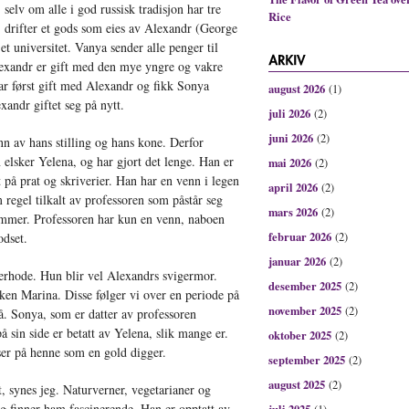
 selv om alle i god russisk tradisjon har tre
Rice
 drifter et gods som eies av Alexandr (George
t universitet. Vanya sender alle penger til
lexandr er gift med den mye yngre og vakre
ar først gift med Alexandr og fikk Sonya
august 2026
(1)
andr giftet seg på nytt.
juli 2026
(2)
juni 2026
(2)
n av hans stilling og hans kone. Derfor
elsker Yelena, og har gjort det lenge. Han er
mai 2026
(2)
tt på prat og skriverier. Han har en venn i legen
april 2026
(2)
 regel tilkalt av professoren som påstår seg
mars 2026
(2)
kommer. Professoren har kun en venn, naboen
februar 2026
odset.
(2)
januar 2026
(2)
erhode. Hun blir vel Alexandrs svigermor.
desember 2025
(2)
en Marina. Disse følger vi over en periode på
november 2025
(2)
tå. Sonya, som er datter av professoren
å sin side er betatt av Yelena, slik mange er.
oktober 2025
(2)
ser på henne som en gold digger.
september 2025
(2)
august 2025
(2)
, synes jeg. Naturverner, vegetarianer og
g finner ham fascinerende. Han er opptatt av