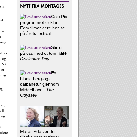
e
e ut
Oslo Pix-
 at
programmet er klart:
Fem filmer dere bør se
 nå.
på årets festival
m
mange
Stirrer
t for
på oss med et tomt blikk:
, og
Disclosure Day
n. Så
per
En
rrig
blodig berg-og-
dalbanetur gjennom
eg
Middelhavet:
The
n
Odyssey
ret,
 II
y og
80
Maren Ade vender
talere
tilbake som regissør