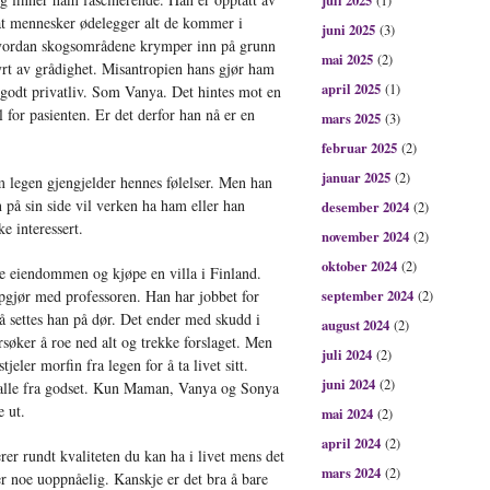
juli 2025
(1)
 at mennesker ødelegger alt de kommer i
juni 2025
(3)
vordan skogsområdene krymper inn på grunn
mai 2025
(2)
yrt av grådighet. Misantropien hans gjør ham
april 2025
(1)
godt privatliv. Som Vanya. Det hintes mot en
l for pasienten. Er det derfor han nå er en
mars 2025
(3)
februar 2025
(2)
januar 2025
(2)
m legen gjengjelder hennes følelser. Men han
 på sin side vil verken ha ham eller han
desember 2024
(2)
e interessert.
november 2024
(2)
oktober 2024
(2)
ge eiendommen og kjøpe en villa i Finland.
ppgjør med professoren. Han har jobbet for
september 2024
(2)
å settes han på dør. Det ender med skudd i
august 2024
(2)
søker å roe ned alt og trekke forslaget. Men
juli 2024
(2)
jeler morfin fra legen for å ta livet sitt.
juni 2024
(2)
ar alle fra godset. Kun Maman, Vanya og Sonya
e ut.
mai 2024
(2)
april 2024
(2)
rer rundt kvaliteten du kan ha i livet mens det
mars 2024
(2)
er noe uoppnåelig. Kanskje er det bra å bare