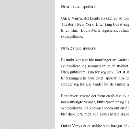
Nivå 1 (uten spoilers)
Uncle Vanya, det kjente stykket av Anton T
Theater i New York. Etter lang tids øving,
til en film. Louis Malle regisserer, Jul
skuespillerne.
Nivå 2 (med spoilers)
Et unikt konsept ble unnfanget av André 
skuespillere, og sammen spilte de stykket 
Uten publikum, kun for seg selv. Det at st
tiltrekningen til prosjektet, spesielt hos 
spredte seg for alle vinder før de samles 
Etter hvert vokste det frem en følelse av 
noen utvalgte venner, kulturprofiler og li
skuespillerne. Så kommer idéen om en film
blir diskutert, men kun Louis Malle skaper
Onkel Vanya er et stykke som foregår på