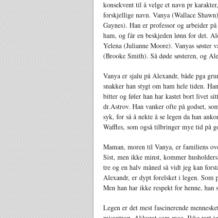
konsekvent til å velge et navn pr karakter,
forskjellige navn. Vanya (Wallace Shawn)
Gaynes). Han er professor og arbeider på e
ham, og får en beskjeden lønn for det. A
Yelena (Julianne Moore). Vanyas søster v
(Brooke Smith). Så døde søsteren, og Alex
Vanya er sjalu på Alexandr, både pga grun
snakker han stygt om ham hele tiden. Han 
bitter og føler han har kastet bort livet si
dr.Astrov. Han vanker ofte på godset, som
syk, for så å nekte å se legen da han an
Waffles, som også tilbringer mye tid på g
Maman, moren til Vanya, er familiens ov
Sist, men ikke minst, kommer husholdersk
tre og en halv måned så vidt jeg kan fors
Alexandr, er dypt forelsket i legen. Som p
Men han har ikke respekt for henne, han 
Legen er det mest fascinerende mennesket
misantrop. Akkurat som meg. Ikke rart je