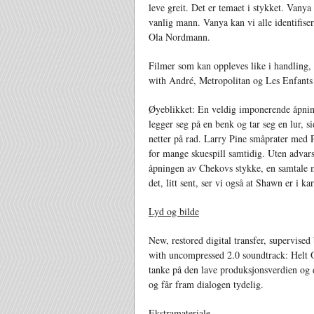
leve greit. Det er temaet i stykket. Vanya
vanlig mann. Vanya kan vi alle identifis
Ola Nordmann.
Filmer som kan oppleves like i handling, 
with André, Metropolitan og Les Enfants 
Øyeblikket: En veldig imponerende åpnin
legger seg på en benk og tar seg en lur, sid
netter på rad. Larry Pine småprater med 
for mange skuespill samtidig. Uten advarse
åpningen av Chekovs stykke, en samtale m
det, litt sent, ser vi også at Shawn er i k
Lyd og bilde
New, restored digital transfer, supervise
with uncompressed 2.0 soundtrack: Helt 
tanke på den lave produksjonsverdien og d
og får fram dialogen tydelig.
Ekstramateriale