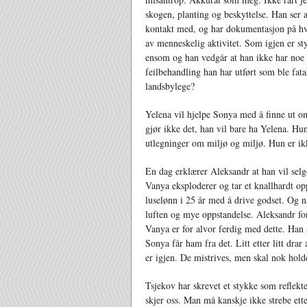
skogen, planting og beskyttelse. Han ser
kontakt med, og har dokumentasjon på h
av menneskelig aktivitet. Som igjen er st
ensom og han vedgår at han ikke har noe 
feilbehandling han har utført som ble fata
landsbylege?
Yelena vil hjelpe Sonya med å finne ut o
gjør ikke det, han vil bare ha Yelena. Hun
utlegninger om miljø og miljø. Hun er ikk
En dag erklærer Aleksandr at han vil sel
Vanya eksploderer og tar et knallhardt o
luselønn i 25 år med å drive godset. Og n
luften og mye oppstandelse. Aleksandr for
Vanya er for alvor ferdig med dette. Han st
Sonya får ham fra det. Litt etter litt dr
er igjen. De mistrives, men skal nok hold
Tsjekov har skrevet et stykke som reflekte
skjer oss. Man må kanskje ikke strebe ett