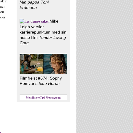
sk at
Min pappa Toni
lmer
Erdmann
 en
k er
Mike
Leigh varsler
karrierepunktum med sin
neste film
Tender Loving
Care
Filmfrelst #674: Sophy
Romvaris
Blue Heron
Mer filmstoff på Montages.no
r