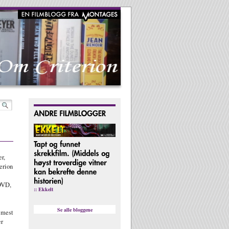
r,
erion
DVD,
:: Ekkelt
Se alle bloggene
 mest
er