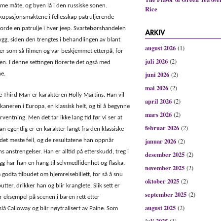
mme måte, og byen lå i den russiske sonen.
Rice
kupasjonsmaktene i fellesskap patruljerende
gjorde en patrulje i hver jeep. Svartebørshandelen
tygg, siden den trengtes i behandlingen av blant
august 2026
(1)
r som så filmen og var beskjemmet etterpå, for
juli 2026
(2)
n. I denne settingen florerte det også med
juni 2026
ne.
(2)
mai 2026
(2)
e Third Man er karakteren Holly Martins. Han vil
april 2026
(2)
aneren i Europa, en klassisk helt, og til å begynne
mars 2026
(2)
ventning. Men det tar ikke lang tid før vi ser at
februar 2026
(2)
han egentlig er en karakter langt fra den klassiske
januar 2026
det meste feil, og de resultatene han oppnår
(2)
anstrengelser. Han er alltid på etterskudd, treg i
desember 2025
(2)
legg har han en hang til selvmedlidenhet og flaska.
november 2025
(2)
 godta tilbudet om hjemreisebillett, for så å snu
oktober 2025
(2)
utter, drikker han og blir kranglete. Slik sett er
september 2025
(2)
r eksempel på scenen i baren rett etter
august 2025
(2)
slå Calloway og blir nøytralisert av Paine. Som