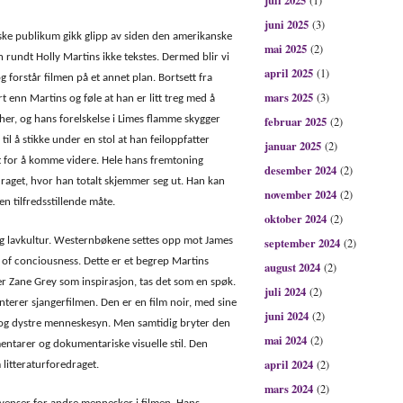
juli 2025
(1)
juni 2025
(3)
nske publikum gikk glipp av siden den amerikanske
mai 2025
(2)
n rundt Holly Martins ikke tekstes. Dermed blir vi
april 2025
(1)
g forstår filmen på et annet plan. Bortsett fra
mars 2025
(3)
t enn Martins og føle at han er litt treg med å
her, og hans forelskelse i Limes flamme skygger
februar 2025
(2)
e til å stikke under en stol at han feiloppfatter
januar 2025
(2)
t for å komme videre. Hele hans fremtoning
desember 2024
(2)
raget, hvor han totalt skjemmer seg ut. Han kan
november 2024
(2)
en tilfredsstillende måte.
oktober 2024
(2)
g lavkultur. Westernbøkene settes opp mot James
september 2024
(2)
 of conciousness. Dette er et begrep Martins
august 2024
(2)
er Zane Grey som inspirasjon, tas det som en spøk.
juli 2024
(2)
erer sjangerfilmen. Den er en film noir, med sine
juni 2024
(2)
 og dystre menneskesyn. Men samtidig bryter den
mai 2024
(2)
entarer og dokumentariske visuelle stil. Den
april 2024
(2)
litteraturforedraget.
mars 2024
(2)