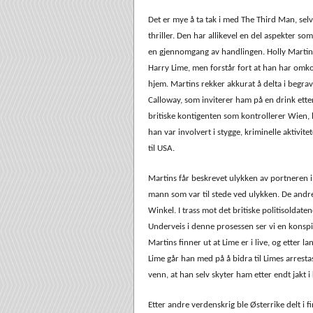
Det er mye å ta tak i med The Third Man, se
thriller. Den har allikevel en del aspekter so
en gjennomgang av handlingen. Holly Marti
Harry Lime, men forstår fort at han har omkom
hjem. Martins rekker akkurat å delta i begr
Calloway, som inviterer ham på en drink ette
britiske kontigenten som kontrollerer Wien, h
han var involvert i stygge, kriminelle aktivite
til USA.
Martins får beskrevet ulykken av portneren 
mann som var til stede ved ulykken. De andre 
Winkel. I trass mot det britiske politisoldate
Underveis i denne prosessen ser vi en konsp
Martins finner ut at Lime er i live, og etter l
Lime går han med på å bidra til Limes arrestas
venn, at han selv skyter ham etter endt jakt 
Etter andre verdenskrig ble Østerrike delt i 