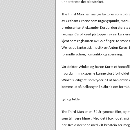
understreke det ble strøket.
The Third Man har mange faktorer som bidro t
av Graham Greene som utgangspunkt, manus 
produsenten Aleksander Korda, den største 
regissør Carol Reed på toppen av sin karrier
kjent som regissøren av Goldfinger, to store
Welles og fantastisk musikk av Anton Karas. 
formidle action, romantikk og spenning.
Var doktor Winkel og baron Kurtz et homofilt 
hvordan filmskaperne kunne gjort forholdet t
Winkels leilighet, som tyder på at han enten 
komme ut på balkongen i slåbrok om formidd
Lyd og bilde
The Third Man er en 62 år gammel film, og man
som til nyere filmer. Med det i bakhodet, må d
her. Kveldsscenene med våt brostein ser meget 