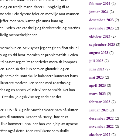
kvenser for andre mennesker i filmen. Hans
februar 2024
(2)
n og en tredje mann, fører uunngåelig til at
januar 2024
(2)
Lime selv. Selv dyrene føler en motvilje mot mannen
desember 2023
(2)
bjeffer mot ham, katter går unna ham og
november 2023
(2)
den i Wien var vanskelig og forvirrende, og Martins
n dårlig menneskekjenner.
oktober 2023
(2)
september 2023
(2)
meravinkelen. Selv synes jeg det gir en flott visuell
august 2023
(2)
y og en tid hvor moralen er problematisk. I Wien
juli 2023
(2)
 tilpasset seg et litt annerledes moralsk kompass.
juni 2023
(2)
ingen. Noen så det kun som en gimmick, og en
 hjelpemiddel som skulle balansere kameraet hans
mai 2023
(2)
å illustrere motiver. I en scene med Martins og
april 2023
(2)
tins og en annen vei når vi ser Schmidt. Det kan
mars 2023
(2)
 Det skal jo også vise seg at de har det.
februar 2023
(2)
januar 2023
(2)
ter 1.06.18. Og når Martins skyter ham på slutten
men til sammen. Drapet på Harry Lime er et
desember 2022
(2)
n ikke kommer unna, ber han ved hjelp av øynene
november 2022
(2)
fter også dette. Men replikkene som skulle
oktober 2022
(2)