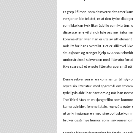
Et grep i filmen, som dessverre det amerika
versjonen ble tekstet, er at den tyske dialoge
som ikke kan tysk like rådville som Martins, o
disse scenene vil vi nok føle oss mer informer
komme etter. Men han er ute av sitt element 
nok litt for hans oversikt. Det er allikevel ikk
situasjoner og trenger hjelp av Anna Schmid
understrekes i sekvensen med litteraturfored
ikke svare på et eneste litteraturspørsmål på 
Denne sekvensen er en kommentar til høy- o
Joyce sin litteratur, med spørsmål om stream
tydeligvis aldri har hørt om og når han nevn
The Third Man er en sjangerfilm som komment
kameravinkler, femme fatale, regnvåte gater
ut av krimsjangeren med sine politiske komm
bruker også mye humor, som i sekvensen om 