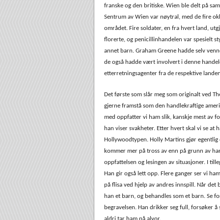
franske og den britiske. Wien ble delt på sa
Sentrum av Wien var nøytral, med de fire ok
området. Fire soldater, en fra hvert land, ut
florerte, og penicillinhandelen var spesielt s
annet barn. Graham Greene hadde selv venne
de også hadde vært involvert i denne handele
etterretningsagenter fra de respektive lande
Det første som slår meg som originalt ved Th
gjerne framstå som den handlekraftige amerik
med oppfatter vi ham slik, kanskje mest av for
han viser svakheter. Etter hvert skal vi se at 
Hollywoodtypen. Holly Martins gjør egentlig 
kommer mer på tross av enn på grunn av hans 
oppfattelsen og lesingen av situasjoner. I til
Han gir også lett opp. Flere ganger ser vi ham
på flisa ved hjelp av andres innspill. Når det b
han et barn, og behandles som et barn. Se fo
begravelsen. Han drikker seg full, forsøker å 
aldri tar ham på alvor.