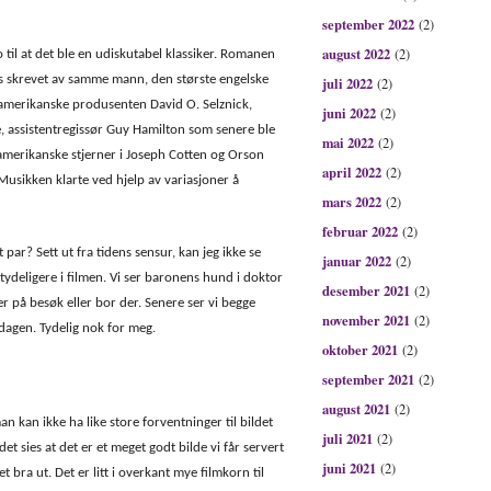
september 2022
(2)
august 2022
(2)
il at det ble en udiskutabel klassiker. Romanen
skrevet av samme mann, den største engelske
juli 2022
(2)
amerikanske produsenten David O. Selznick,
juni 2022
(2)
e, assistentregissør Guy Hamilton som senere ble
mai 2022
(2)
 amerikanske stjerner i Joseph Cotten og Orson
april 2022
(2)
Musikken klarte ved hjelp av variasjoner å
mars 2022
(2)
februar 2022
(2)
par? Sett ut fra tidens sensur, kan jeg ikke se
januar 2022
(2)
ydeligere i filmen. Vi ser baronens hund i doktor
desember 2021
(2)
er på besøk eller bor der. Senere ser vi begge
november 2021
(2)
agen. Tydelig nok for meg.
oktober 2021
(2)
september 2021
(2)
august 2021
(2)
 kan ikke ha like store forventninger til bildet
juli 2021
(2)
et sies at det er et meget godt bilde vi får servert
juni 2021
(2)
bra ut. Det er litt i overkant mye filmkorn til