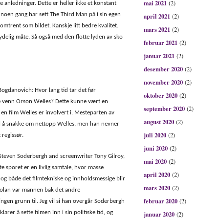
mai 2021
(2)
te anledninger. Dette er heller ikke et konstant
 noen gang har sett The Third Man på i sin egen
april 2021
(2)
omtrent som bildet. Kanskje litt bedre kvalitet.
mars 2021
(2)
ydelig måte. Så også med den flotte lyden av sko
februar 2021
(2)
januar 2021
(2)
desember 2020
(2)
november 2020
(2)
Bogdanovich: Hvor lang tid tar det før
oktober 2020
(2)
 venn Orson Welles? Dette kunne vært en
september 2020
(2)
en film Welles er involvert i. Mesteparten av
august 2020
(2)
il å snakke om nettopp Welles, men han nevner
juli 2020
(2)
regissør.
juni 2020
(2)
teven Soderbergh and screenwriter Tony Gilroy,
mai 2020
(2)
e sporet er en livlig samtale, hvor masse
april 2020
(2)
 og både det filmtekniske og innholdsmessige blir
mars 2020
(2)
a Polan var mannen bak det andre
februar 2020
(2)
ngen grunn til. Jeg vil si han overgår Soderbergh
arer å sette filmen inn i sin politiske tid, og
januar 2020
(2)