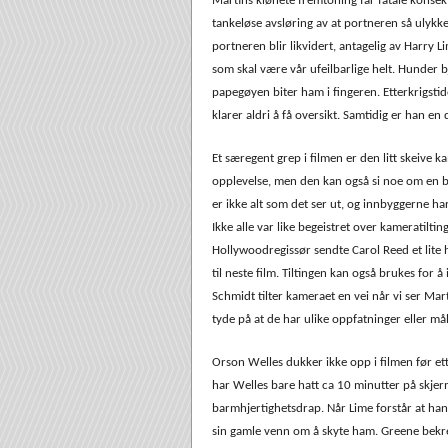
Martins klønete fremtoning får fatale konse
tankeløse avsløring av at portneren så ulykke
portneren blir likvidert, antagelig av Harry 
som skal være vår ufeilbarlige helt. Hunder 
papegøyen biter ham i fingeren. Etterkrigsti
klarer aldri å få oversikt. Samtidig er han e
Et særegent grep i filmen er den litt skeive ka
opplevelse, men den kan også si noe om en b
er ikke alt som det ser ut, og innbyggerne har
Ikke alle var like begeistret over kameratilt
Hollywoodregissør sendte Carol Reed et lite
til neste film. Tiltingen kan også brukes for 
Schmidt tilter kameraet en vei når vi ser Mar
tyde på at de har ulike oppfatninger eller mål.
Orson Welles dukker ikke opp i filmen før et
har Welles bare hatt ca 10 minutter på skjer
barmhjertighetsdrap. Når Lime forstår at ha
sin gamle venn om å skyte ham. Greene bekre