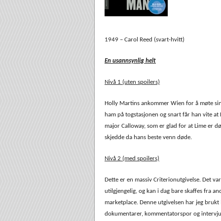
1949 – Carol Reed (svart-hvitt)
En usannsynlig helt
Nivå 1 (uten spoilers)
Holly Martins ankommer Wien for å møte si
ham på togstasjonen og snart får han vite at
major Calloway, som er glad for at Lime er død
skjedde da hans beste venn døde.
Nivå 2 (med spoilers)
Dette er en massiv Criterionutgivelse. Det va
utilgjengelig, og kan i dag bare skaffes fra 
marketplace. Denne utgivelsen har jeg brukt l
dokumentarer, kommentatorspor og intervjuer i