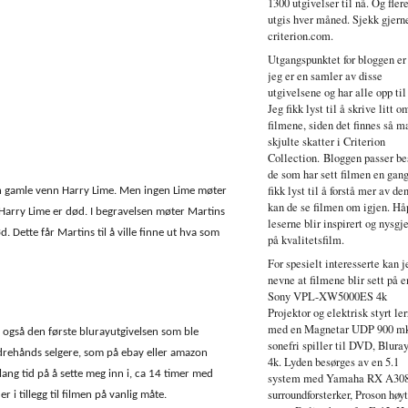
1300 utgivelser til nå. Og fler
utgis hver måned. Sjekk gjern
criterion.com.
Utgangspunktet for bloggen er
jeg er en samler av disse
utgivelsene og har alle opp til
Jeg fikk lyst til å skrive litt o
filmene, siden det finnes så 
skjulte skatter i Criterion
Collection. Bloggen passer bes
de som har sett filmen en gang
fikk lyst til å forstå mer av de
n gamle venn Harry Lime. Men ingen Lime møter
kan de se filmen om igjen. Hå
 Harry Lime er død. I begravelsen møter Martins
leserne blir inspirert og nysgje
. Dette får Martins til å ville finne ut hva som
på kvalitetsfilm.
For spesielt interesserte kan j
nevne at filmene blir sett på e
Sony VPL-XW5000ES 4k
Projektor og elektrisk styrt ler
med en Magnetar UDP 900 mk
r også den første blurayutgivelsen som ble
sonefri spiller til DVD, Blura
andrehånds selgere, som på ebay eller amazon
4k. Lyden besørges av en 5.1
ang tid på å sette meg inn i, ca 14 timer med
system med Yamaha RX A30
surroundforsterker, Proson høy
 tillegg til filmen på vanlig måte.