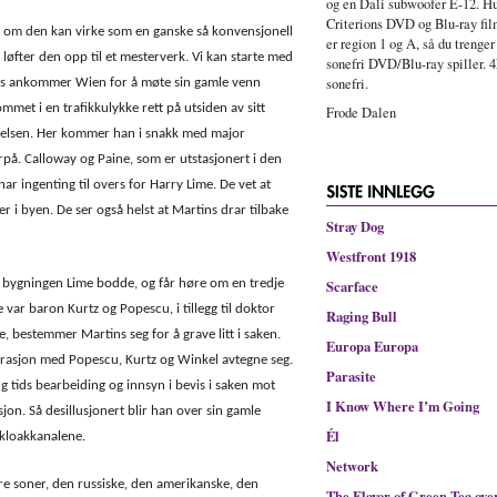
og en Dali subwoofer E-12. Hu
Criterions DVD og Blu-ray fi
lv om den kan virke som en ganske så konvensjonell
er region 1 og A, så du trenger
m løfter den opp til et mesterverk. Vi kan starte med
sonefri DVD/Blu-ray spiller. 4
sonefri.
ns ankommer Wien for å møte sin gamle venn
met i en trafikkulykke rett på utsiden av sitt
Frode Dalen
avelsen. Her kommer han i snakk med major
rpå. Calloway og Paine, som er utstasjonert i den
ar ingenting til overs for Harry Lime. De vet at
ter i byen. De ser også helst at Martins drar tilbake
Stray Dog
Westfront 1918
i bygningen Lime bodde, og får høre om en tredje
Scarface
var baron Kurtz og Popescu, i tillegg til doktor
Raging Bull
ne, bestemmer Martins seg for å grave litt i saken.
Europa Europa
irasjon med Popescu, Kurtz og Winkel avtegne seg.
Parasite
ang tids bearbeiding og innsyn i bevis i saken mot
I Know Where I’m Going
jon. Så desillusjonert blir han over sin gamle
Él
i kloakkanalene.
Network
fire soner, den russiske, den amerikanske, den
The Flavor of Green Tea ove