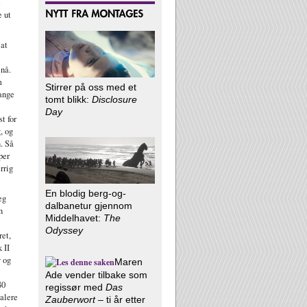
e
e ut
 at
 nå.
m
Stirrer på oss med et
mange
tomt blikk:
Disclosure
Day
t for
, og
n. Så
per
rrig
En blodig berg-og-
eg
dalbanetur gjennom
n
Middelhavet:
The
Odyssey
ret,
 II
y og
Maren
Ade vender tilbake som
80
regissør med
Das
talere
Zauberwort
– ti år etter