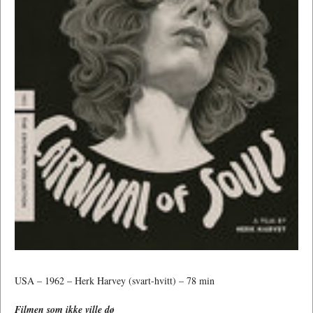
USA – 1962 – Herk Harvey (svart-hvitt) – 78 min
Filmen som ikke ville dø