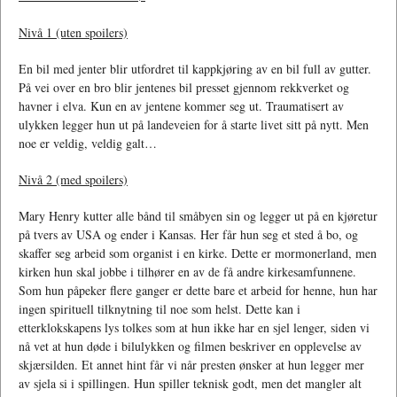
Nivå 1 (uten spoilers)
En bil med jenter blir utfordret til kappkjøring av en bil full av gutter.
På vei over en bro blir jentenes bil presset gjennom rekkverket og
havner i elva. Kun en av jentene kommer seg ut. Traumatisert av
ulykken legger hun ut på landeveien for å starte livet sitt på nytt. Men
noe er veldig, veldig galt…
Nivå 2 (med spoilers)
Mary Henry kutter alle bånd til småbyen sin og legger ut på en kjøretur
på tvers av USA og ender i Kansas. Her får hun seg et sted å bo, og
skaffer seg arbeid som organist i en kirke. Dette er mormonerland, men
kirken hun skal jobbe i tilhører en av de få andre kirkesamfunnene.
Som hun påpeker flere ganger er dette bare et arbeid for henne, hun har
ingen spirituell tilknytning til noe som helst. Dette kan i
etterklokskapens lys tolkes som at hun ikke har en sjel lenger, siden vi
nå vet at hun døde i bilulykken og filmen beskriver en opplevelse av
skjærsilden. Et annet hint får vi når presten ønsker at hun legger mer
av sjela si i spillingen. Hun spiller teknisk godt, men det mangler alt