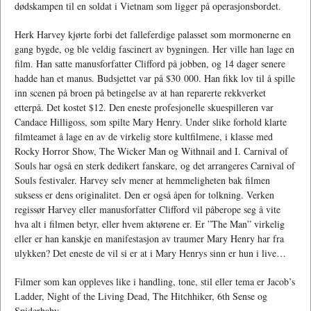
dødskampen til en soldat i Vietnam som ligger på operasjonsbordet.
Herk Harvey kjørte forbi det falleferdige palasset som mormonerne en
gang bygde, og ble veldig fascinert av bygningen. Her ville han lage en
film. Han satte manusforfatter Clifford på jobben, og 14 dager senere
hadde han et manus. Budsjettet var på $30 000. Han fikk lov til å spille
inn scenen på broen på betingelse av at han reparerte rekkverket
etterpå. Det kostet $12. Den eneste profesjonelle skuespilleren var
Candace Hilligoss, som spilte Mary Henry. Under slike forhold klarte
filmteamet å lage en av de virkelig store kultfilmene, i klasse med
Rocky Horror Show, The Wicker Man og Withnail and I. Carnival of
Souls har også en sterk dedikert fanskare, og det arrangeres Carnival of
Souls festivaler. Harvey selv mener at hemmeligheten bak filmen
suksess er dens originalitet. Den er også åpen for tolkning. Verken
regissør Harvey eller manusforfatter Clifford vil påberope seg å vite
hva alt i filmen betyr, eller hvem aktørene er. Er ”The Man” virkelig
eller er han kanskje en manifestasjon av traumer Mary Henry har fra
ulykken? Det eneste de vil si er at i Mary Henrys sinn er hun i live…
Filmer som kan oppleves like i handling, tone, stil eller tema er Jacob’s
Ladder, Night of the Living Dead, The Hitchhiker, 6th Sense og
Spiderbaby.