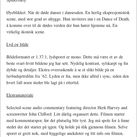
Øyeblikket: Når de døde danser i dansesalen. En herlig ekspresjonistisk
scene, med stor grad av uhygge. Hun inviteres inn i en Dance of Death,
å komme over til de dødes verden der hun hører hjemme nå. En
virkelig ikonisk scene.
Lyd og bilde
Bildeformatet er 1.37:1, lydsporet er mono. Dette må være et av de
beste svart-hvitt bildene jeg har sett. Nydelig kontrast, sylskarpt og fin
dybde og detaljer. Ekstra overraskende å se et slikt bilde på en
lavbudsjettsfilm fra ’62. Lyden er fin, men ikke alltid i sync, siden den
hvert fall noen steder ble lagt på i ettertid.
Ekstramateriale
Selected-scene audio commentary featuring director Herk Harvey and
screenwriter John Clifford: Litt dårlig organsert dette. Filmen starter
med kommentarspor, før det plutselig blir tyst. Jeg må spole for å finne
stedet der det starter på igjen. Og holde på slik gjennom filmen. Selve
sporet er greit nok, med hyggelige anekdoter og litt info om filmen,