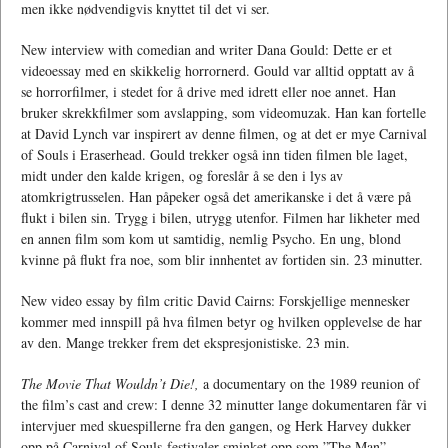
men ikke nødvendigvis knyttet til det vi ser.
New interview with comedian and writer Dana Gould: Dette er et
videoessay med en skikkelig horrornerd. Gould var alltid opptatt av å
se horrorfilmer, i stedet for å drive med idrett eller noe annet. Han
bruker skrekkfilmer som avslapping, som videomuzak. Han kan fortelle
at David Lynch var inspirert av denne filmen, og at det er mye Carnival
of Souls i Eraserhead. Gould trekker også inn tiden filmen ble laget,
midt under den kalde krigen, og foreslår å se den i lys av
atomkrigtrusselen. Han påpeker også det amerikanske i det å være på
flukt i bilen sin. Trygg i bilen, utrygg utenfor. Filmen har likheter med
en annen film som kom ut samtidig, nemlig Psycho. En ung, blond
kvinne på flukt fra noe, som blir innhentet av fortiden sin. 23 minutter.
New video essay by film critic David Cairns: Forskjellige mennesker
kommer med innspill på hva filmen betyr og hvilken opplevelse de har
av den. Mange trekker frem det ekspresjonistiske. 23 min.
The Movie That Wouldn’t Die!,
a documentary on the 1989 reunion of
the film’s cast and crew: I denne 32 minutter lange dokumentaren får vi
intervjuer med skuespillerne fra den gangen, og Herk Harvey dukker
opp på Carnival of Souls-festivaler sminket opp som ”The Man”.