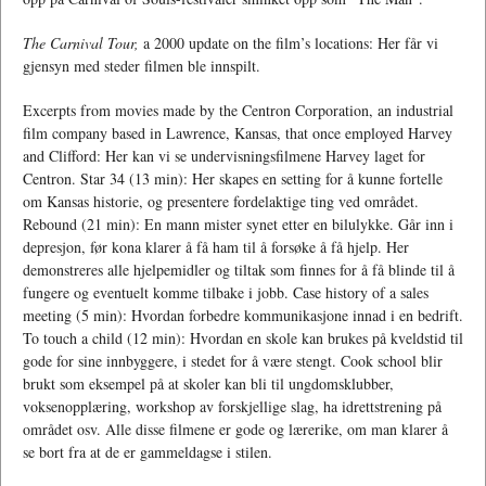
The Carnival Tour,
a 2000 update on the film’s locations: Her får vi
gjensyn med steder filmen ble innspilt.
Excerpts from movies made by the Centron Corporation, an industrial
film company based in Lawrence, Kansas, that once employed Harvey
and Clifford: Her kan vi se undervisningsfilmene Harvey laget for
Centron. Star 34 (13 min): Her skapes en setting for å kunne fortelle
om Kansas historie, og presentere fordelaktige ting ved området.
Rebound (21 min): En mann mister synet etter en bilulykke. Går inn i
depresjon, før kona klarer å få ham til å forsøke å få hjelp. Her
demonstreres alle hjelpemidler og tiltak som finnes for å få blinde til å
fungere og eventuelt komme tilbake i jobb. Case history of a sales
meeting (5 min): Hvordan forbedre kommunikasjone innad i en bedrift.
To touch a child (12 min): Hvordan en skole kan brukes på kveldstid til
gode for sine innbyggere, i stedet for å være stengt. Cook school blir
brukt som eksempel på at skoler kan bli til ungdomsklubber,
voksenopplæring, workshop av forskjellige slag, ha idrettstrening på
området osv. Alle disse filmene er gode og lærerike, om man klarer å
se bort fra at de er gammeldagse i stilen.