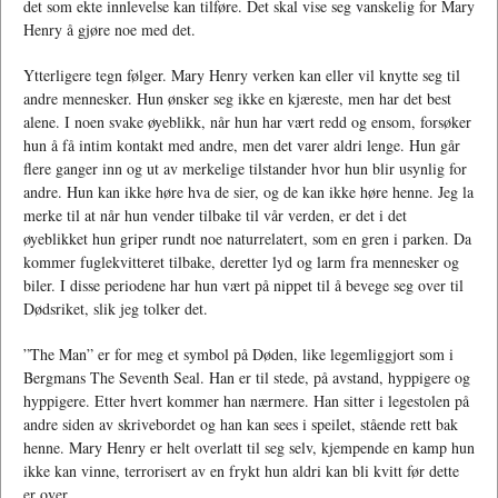
det som ekte innlevelse kan tilføre. Det skal vise seg vanskelig for Mary
Henry å gjøre noe med det.
Ytterligere tegn følger. Mary Henry verken kan eller vil knytte seg til
andre mennesker. Hun ønsker seg ikke en kjæreste, men har det best
alene. I noen svake øyeblikk, når hun har vært redd og ensom, forsøker
hun å få intim kontakt med andre, men det varer aldri lenge. Hun går
flere ganger inn og ut av merkelige tilstander hvor hun blir usynlig for
andre. Hun kan ikke høre hva de sier, og de kan ikke høre henne. Jeg la
merke til at når hun vender tilbake til vår verden, er det i det
øyeblikket hun griper rundt noe naturrelatert, som en gren i parken. Da
kommer fuglekvitteret tilbake, deretter lyd og larm fra mennesker og
biler. I disse periodene har hun vært på nippet til å bevege seg over til
Dødsriket, slik jeg tolker det.
”The Man” er for meg et symbol på Døden, like legemliggjort som i
Bergmans The Seventh Seal. Han er til stede, på avstand, hyppigere og
hyppigere. Etter hvert kommer han nærmere. Han sitter i legestolen på
andre siden av skrivebordet og han kan sees i speilet, stående rett bak
henne. Mary Henry er helt overlatt til seg selv, kjempende en kamp hun
ikke kan vinne, terrorisert av en frykt hun aldri kan bli kvitt før dette
er over.