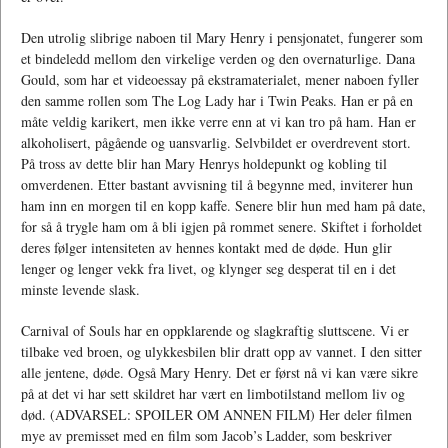
Den utrolig slibrige naboen til Mary Henry i pensjonatet, fungerer som
et bindeledd mellom den virkelige verden og den overnaturlige. Dana
Gould, som har et videoessay på ekstramaterialet, mener naboen fyller
den samme rollen som The Log Lady har i Twin Peaks. Han er på en
måte veldig karikert, men ikke verre enn at vi kan tro på ham. Han er
alkoholisert, pågående og uansvarlig. Selvbildet er overdrevent stort.
På tross av dette blir han Mary Henrys holdepunkt og kobling til
omverdenen. Etter bastant avvisning til å begynne med, inviterer hun
ham inn en morgen til en kopp kaffe. Senere blir hun med ham på date,
for så å trygle ham om å bli igjen på rommet senere. Skiftet i forholdet
deres følger intensiteten av hennes kontakt med de døde. Hun glir
lenger og lenger vekk fra livet, og klynger seg desperat til en i det
minste levende slask.
Carnival of Souls har en oppklarende og slagkraftig sluttscene. Vi er
tilbake ved broen, og ulykkesbilen blir dratt opp av vannet. I den sitter
alle jentene, døde. Også Mary Henry. Det er først nå vi kan være sikre
på at det vi har sett skildret har vært en limbotilstand mellom liv og
død. (ADVARSEL: SPOILER OM ANNEN FILM) Her deler filmen
mye av premisset med en film som Jacob’s Ladder, som beskriver