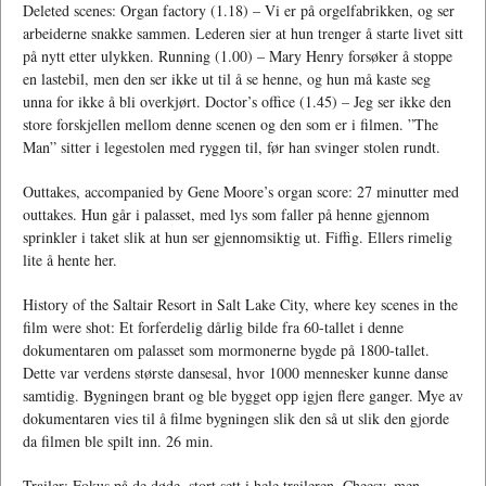
Deleted scenes: Organ factory (1.18) – Vi er på orgelfabrikken, og ser
arbeiderne snakke sammen. Lederen sier at hun trenger å starte livet sitt
på nytt etter ulykken. Running (1.00) – Mary Henry forsøker å stoppe
en lastebil, men den ser ikke ut til å se henne, og hun må kaste seg
unna for ikke å bli overkjørt. Doctor’s office (1.45) – Jeg ser ikke den
store forskjellen mellom denne scenen og den som er i filmen. ”The
Man” sitter i legestolen med ryggen til, før han svinger stolen rundt.
Outtakes, accompanied by Gene Moore’s organ score: 27 minutter med
outtakes. Hun går i palasset, med lys som faller på henne gjennom
sprinkler i taket slik at hun ser gjennomsiktig ut. Fiffig. Ellers rimelig
lite å hente her.
History of the Saltair Resort in Salt Lake City, where key scenes in the
film were shot: Et forferdelig dårlig bilde fra 60-tallet i denne
dokumentaren om palasset som mormonerne bygde på 1800-tallet.
Dette var verdens største dansesal, hvor 1000 mennesker kunne danse
samtidig. Bygningen brant og ble bygget opp igjen flere ganger. Mye av
dokumentaren vies til å filme bygningen slik den så ut slik den gjorde
da filmen ble spilt inn. 26 min.
Trailer: Fokus på de døde, stort sett i hele traileren. Cheesy, men