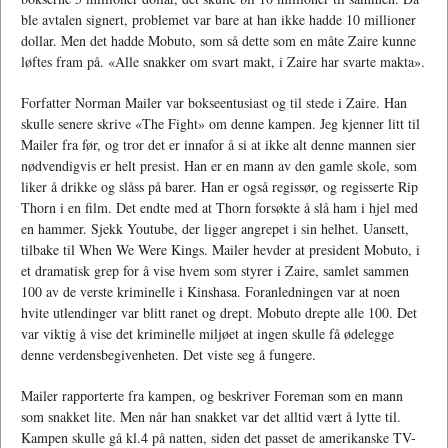
ble avtalen signert, problemet var bare at han ikke hadde 10 millioner
dollar. Men det hadde Mobuto, som så dette som en måte Zaire kunne
løftes fram på. «Alle snakker om svart makt, i Zaire har svarte makta».
Forfatter Norman Mailer var bokseentusiast og til stede i Zaire. Han
skulle senere skrive «The Fight» om denne kampen. Jeg kjenner litt til
Mailer fra før, og tror det er innafor å si at ikke alt denne mannen sier
nødvendigvis er helt presist. Han er en mann av den gamle skole, som
liker å drikke og slåss på barer. Han er også regissør, og regisserte Rip
Thorn i en film. Det endte med at Thorn forsøkte å slå ham i hjel med
en hammer. Sjekk Youtube, der ligger angrepet i sin helhet. Uansett,
tilbake til When We Were Kings. Mailer hevder at president Mobuto, i
et dramatisk grep for å vise hvem som styrer i Zaire, samlet sammen
100 av de verste kriminelle i Kinshasa. Foranledningen var at noen
hvite utlendinger var blitt ranet og drept. Mobuto drepte alle 100. Det
var viktig å vise det kriminelle miljøet at ingen skulle få ødelegge
denne verdensbegivenheten. Det viste seg å fungere.
Mailer rapporterte fra kampen, og beskriver Foreman som en mann
som snakket lite. Men når han snakket var det alltid vært å lytte til.
Kampen skulle gå kl.4 på natten, siden det passet de amerikanske TV-