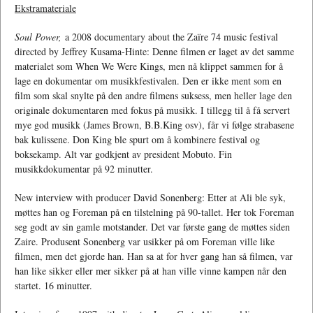
Ekstramateriale
Soul Power,
a 2008 documentary about the Zaïre 74 music festival
directed by Jeffrey Kusama-Hinte: Denne filmen er laget av det samme
materialet som When We Were Kings, men nå klippet sammen for å
lage en dokumentar om musikkfestivalen. Den er ikke ment som en
film som skal snylte på den andre filmens suksess, men heller lage den
originale dokumentaren med fokus på musikk. I tillegg til å få servert
mye god musikk (James Brown, B.B.King osv), får vi følge strabasene
bak kulissene. Don King ble spurt om å kombinere festival og
boksekamp. Alt var godkjent av president Mobuto. Fin
musikkdokumentar på 92 minutter.
New interview with producer David Sonenberg: Etter at Ali ble syk,
møttes han og Foreman på en tilstelning på 90-tallet. Her tok Foreman
seg godt av sin gamle motstander. Det var første gang de møttes siden
Zaire. Produsent Sonenberg var usikker på om Foreman ville like
filmen, men det gjorde han. Han sa at for hver gang han så filmen, var
han like sikker eller mer sikker på at han ville vinne kampen når den
startet. 16 minutter.