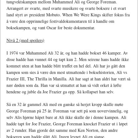
tungvektskampen mellom Muhammed Ali og George Foreman.
Arrangert av svarte, med svarte musikere og svarte boksere i et svart
land styrt av president Mobuto. When We Were Kings skifter fokus fra
å være den opprinnelige festivaldokumentaren til å handle om
boksekampen, og vant Oscar for beste dokumentar.
Nivå 2 (med spoilers)
I 1974 var Muhammed Ali 32 år, og han hadde bokset 46 kamper. Av
disse hadde han vunnet 44 og tapt kun 2. Men seirene hans hadde ikke
kommet uten at han hadde blitt truffet en hel del. Ali har jo gått den
kampen som sies å være den mest utmattende i boksehistorien, Ali vs
Frazier III, The Thrilla in Manilla. Ali har sagt at han aldri har vært så
nær døden som da. Han var så utmattet at han så vidt orket å løfte
hendene og juble da Joe Frazier ga opp. Så kollapset han selv.
Så en 32 år gammel Ali med en ganske så herjet kropp skulle møte
George Foreman på 25 år. Foreman var sett på som uovervinnelig, og
selv Alis hjørne håpet bare at Ali ikke skulle dø i denne kampen. Ali
hadde tapt for Joe Frazier, George Foreman knocket Frazier ut i løpet
av 2 runder. Han gjorde det samme med Ken Norton, den andre
bokseren som hadde slått Ali. Ingen levnet Ali en sjanse.