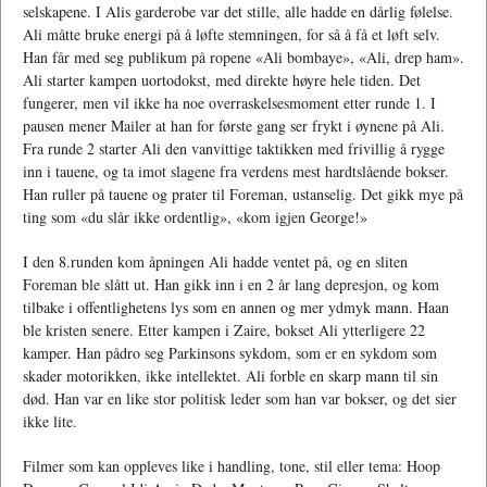
selskapene. I Alis garderobe var det stille, alle hadde en dårlig følelse.
Ali måtte bruke energi på å løfte stemningen, for så å få et løft selv.
Han får med seg publikum på ropene «Ali bombaye», «Ali, drep ham».
Ali starter kampen uortodokst, med direkte høyre hele tiden. Det
fungerer, men vil ikke ha noe overraskelsesmoment etter runde 1. I
pausen mener Mailer at han for første gang ser frykt i øynene på Ali.
Fra runde 2 starter Ali den vanvittige taktikken med frivillig å rygge
inn i tauene, og ta imot slagene fra verdens mest hardtslående bokser.
Han ruller på tauene og prater til Foreman, ustanselig. Det gikk mye på
ting som «du slår ikke ordentlig», «kom igjen George!»
I den 8.runden kom åpningen Ali hadde ventet på, og en sliten
Foreman ble slått ut. Han gikk inn i en 2 år lang depresjon, og kom
tilbake i offentlighetens lys som en annen og mer ydmyk mann. Haan
ble kristen senere. Etter kampen i Zaire, bokset Ali ytterligere 22
kamper. Han pådro seg Parkinsons sykdom, som er en sykdom som
skader motorikken, ikke intellektet. Ali forble en skarp mann til sin
død. Han var en like stor politisk leder som han var bokser, og det sier
ikke lite.
Filmer som kan oppleves like i handling, tone, stil eller tema: Hoop