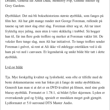
Dreams, General Idi Amin Dada, Monterey Pop, Gimme Shelter og
Grey Gardens.
Øyeblikket: Det må bli boksehistoriens største øyeblikk, som fanges på
film her. Ali har gått mange runder mot George Foreman, rullende på
tauene og tatt imot slag etter slag. Foreman sliter seg ut, Ali tar imot
fryktelig mye juling, men uten å være skikkelig i trøbbel. Så hogger
han til, får inn flere gode treffere og merker at Foreman vakler litt. De
veksler flere tunge slag, men Ali har initiativet. To tunge treffere sender
Foreman i gulvet, så rent at Ali ikke vil ødelegge estetikken ved å slå
ham på vei ned i canvasen. Et legendarisk og unikt bilde blir tatt i dette
øyeblikk.
Lyd og bilde
Tja. Mye forskjellig kvalitet og lysforhold, som ofte er tilfelle med de
beste dokumentarene som har fokus på å fange de unike øyeblikkene.
Generelt kan man si at det er en DVD-kvalitet på filmen, med sine gode
bluray-øyeblikk. Formatet er 1.78:1, så bildet fyller skjermen. Lyden er
overraskende god og fyldig, spesielt er musikken meget godt gjengitt.
Lydformatet er 5.0 surround DTS Master Audio.