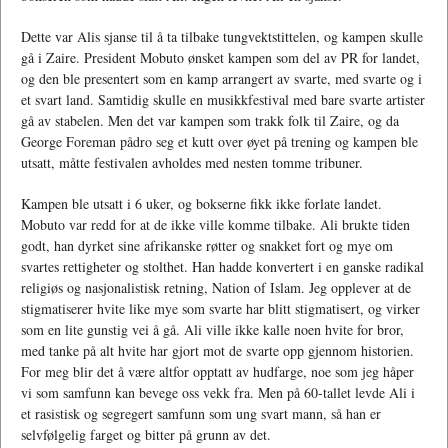
Dette var Alis sjanse til å ta tilbake tungvektstittelen, og kampen skulle
gå i Zaire. President Mobuto ønsket kampen som del av PR for landet,
og den ble presentert som en kamp arrangert av svarte, med svarte og i
et svart land. Samtidig skulle en musikkfestival med bare svarte artister
gå av stabelen. Men det var kampen som trakk folk til Zaire, og da
George Foreman pådro seg et kutt over øyet på trening og kampen ble
utsatt, måtte festivalen avholdes med nesten tomme tribuner.
Kampen ble utsatt i 6 uker, og bokserne fikk ikke forlate landet.
Mobuto var redd for at de ikke ville komme tilbake. Ali brukte tiden
godt, han dyrket sine afrikanske røtter og snakket fort og mye om
svartes rettigheter og stolthet. Han hadde konvertert i en ganske radikal
religiøs og nasjonalistisk retning, Nation of Islam. Jeg opplever at de
stigmatiserer hvite like mye som svarte har blitt stigmatisert, og virker
som en lite gunstig vei å gå. Ali ville ikke kalle noen hvite for bror,
med tanke på alt hvite har gjort mot de svarte opp gjennom historien.
For meg blir det å være altfor opptatt av hudfarge, noe som jeg håper
vi som samfunn kan bevege oss vekk fra. Men på 60-tallet levde Ali i
et rasistisk og segregert samfunn som ung svart mann, så han er
selvfølgelig farget og bitter på grunn av det.