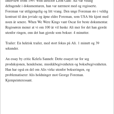
Interview from 1997 with director Leon Gast: Ali var veldig
deltagende i dokumentaren, han var nærmest med og regisserte.
Foreman var utilgjengelig og litt vrang. Den unge Foreman sto i veldig
kontrast til den joviale og åpne eldre Foreman, som USA ble kjent med
noen år senere. When We Were Kings vant Oscar for beste dokumentar.
Regissøren mener at vi om 100 år vil huske Ali mer for det han gjorde
utenfor ringen, enn det han gjorde som bokser. 4 minutter.
Trailer: En hektisk trailer, med stort fokus på Ali. 1 minutt og 39
sekunder.
An essay by critic Kelefa Sanneh: Dette essayet tar for seg
produksjonen, hendelsene, musikkbegivenheten og boksebegivenheten.
Han har også en del om Alis virke utenfor bokseringen, og
problematiserer Alis holdninger mot George Foreman.
Kjempeinteressant.