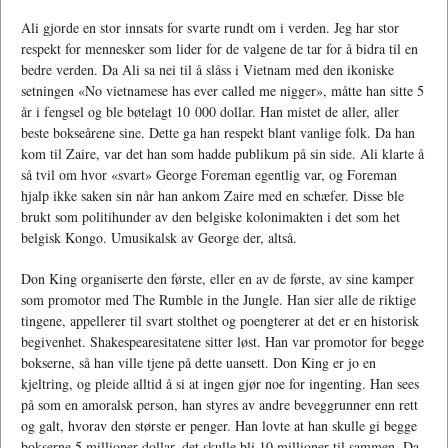
Ali gjorde en stor innsats for svarte rundt om i verden. Jeg har stor
respekt for mennesker som lider for de valgene de tar for å bidra til en
bedre verden. Da Ali sa nei til å slåss i Vietnam med den ikoniske
setningen «No vietnamese has ever called me nigger», måtte han sitte 5
år i fengsel og ble bøtelagt 10 000 dollar. Han mistet de aller, aller
beste bokseårene sine. Dette ga han respekt blant vanlige folk. Da han
kom til Zaire, var det han som hadde publikum på sin side. Ali klarte å
så tvil om hvor «svart» George Foreman egentlig var, og Foreman
hjalp ikke saken sin når han ankom Zaire med en schæfer. Disse ble
brukt som politihunder av den belgiske kolonimakten i det som het
belgisk Kongo. Umusikalsk av George der, altså.
Don King organiserte den første, eller en av de første, av sine kamper
som promotor med The Rumble in the Jungle. Han sier alle de riktige
tingene, appellerer til svart stolthet og poengterer at det er en historisk
begivenhet. Shakespearesitatene sitter løst. Han var promotor for begge
bokserne, så han ville tjene på dette uansett. Don King er jo en
kjeltring, og pleide alltid å si at ingen gjør noe for ingenting. Han sees
på som en amoralsk person, han styres av andre beveggrunner enn rett
og galt, hvorav den største er penger. Han lovte at han skulle gi begge
bokserne 5 millioner dollar, det skulle bli 10 millioner til sammen. Da