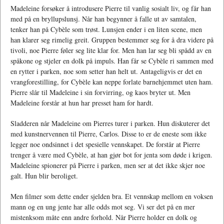
Madeleine forsøker å introdusere Pierre til vanlig sosialt liv, og får han
med på en bryllupslunsj. Når han begynner å falle ut av samtalen,
tenker han på Cybèle som trøst. Lunsjen ender i en liten scene, men
han klarer seg rimelig greit. Gruppen bestemmer seg for å dra videre på
tivoli, noe Pierre føler seg lite klar for. Men han lar seg bli spådd av en
spåkone og stjeler en dolk på impuls. Han får se Cybèle ri sammen med
en rytter i parken, noe som setter han helt ut. Antageligvis er det en
vrangforestilling, for Cybèle kan neppe forlate barnehjemmet uten ham.
Pierre slår til Madeleine i sin forvirring, og kaos bryter ut. Men
Madeleine forstår at hun har presset ham for hardt.
Sladderen når Madeleine om Pierres turer i parken. Hun diskuterer det
med kunstnervennen til Pierre, Carlos. Disse to er de eneste som ikke
legger noe ondsinnet i det spesielle vennskapet. De forstår at Pierre
trenger å være med Cybèle, at han gjør bot for jenta som døde i krigen.
Madeleine spionerer på Pierre i parken, men ser at det ikke skjer noe
galt. Hun blir beroliget.
Men filmer som dette ender sjelden bra. Et vennskap mellom en voksen
mann og en ung jente har alle odds mot seg. Vi ser det på en mer
mistenksom måte enn andre forhold. Når Pierre holder en dolk og