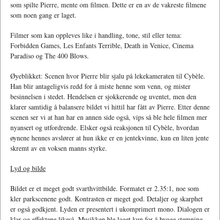
som spilte Pierre, mente om filmen. Dette er en av de vakreste filmene
som noen gang er laget.
Filmer som kan oppleves like i handling, tone, stil eller tema:
Forbidden Games, Les Enfants Terrible, Death in Venice, Cinema
Paradiso og The 400 Blows.
Øyeblikket: Scenen hvor Pierre blir sjalu på lekekameraten til Cybèle.
Han blir antageligvis redd for å miste henne som venn, og mister
besinnelsen i stedet. Hendelsen er sjokkerende og uventet, men den
klarer samtidig å balansere bildet vi hittil har fått av Pierre. Etter denne
scenen ser vi at han har en annen side også, vips så ble hele filmen mer
nyansert og utfordrende. Elsker også reaksjonen til Cybèle, hvordan
øynene hennes avslører at hun ikke er en jentekvinne, kun en liten jente
skremt av en voksen manns styrke.
Lyd og bilde
Bildet er et meget godt svarthvittbilde. Formatet er 2.35:1, noe som
kler parkscenene godt. Kontrasten er meget god. Detaljer og skarphet
er også godkjent. Lyden er presentert i ukomprimert mono. Dialogen er
klar og effektene likeså. Musikken ble laget kun for å bygge stemning,