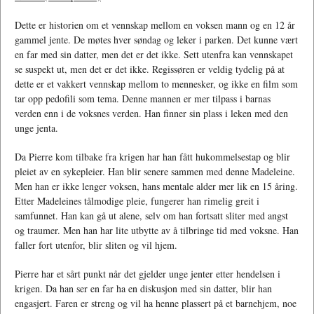
Dette er historien om et vennskap mellom en voksen mann og en 12 år
gammel jente. De møtes hver søndag og leker i parken. Det kunne vært
en far med sin datter, men det er det ikke. Sett utenfra kan vennskapet
se suspekt ut, men det er det ikke. Regissøren er veldig tydelig på at
dette er et vakkert vennskap mellom to mennesker, og ikke en film som
tar opp pedofili som tema. Denne mannen er mer tilpass i barnas
verden enn i de voksnes verden. Han finner sin plass i leken med den
unge jenta.
Da Pierre kom tilbake fra krigen har han fått hukommelsestap og blir
pleiet av en sykepleier. Han blir senere sammen med denne Madeleine.
Men han er ikke lenger voksen, hans mentale alder mer lik en 15 åring.
Etter Madeleines tålmodige pleie, fungerer han rimelig greit i
samfunnet. Han kan gå ut alene, selv om han fortsatt sliter med angst
og traumer. Men han har lite utbytte av å tilbringe tid med voksne. Han
faller fort utenfor, blir sliten og vil hjem.
Pierre har et sårt punkt når det gjelder unge jenter etter hendelsen i
krigen. Da han ser en far ha en diskusjon med sin datter, blir han
engasjert. Faren er streng og vil ha henne plassert på et barnehjem, noe