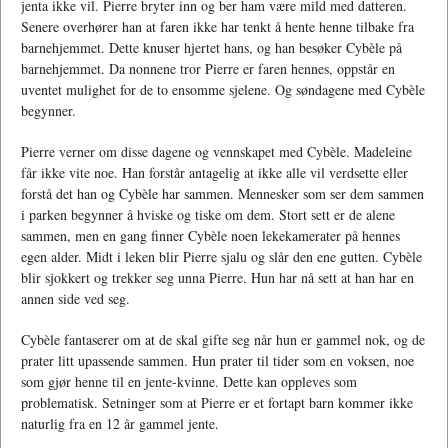
jenta ikke vil. Pierre bryter inn og ber ham være mild med datteren.
Senere overhører han at faren ikke har tenkt å hente henne tilbake fra
barnehjemmet. Dette knuser hjertet hans, og han besøker Cybèle på
barnehjemmet. Da nonnene tror Pierre er faren hennes, oppstår en
uventet mulighet for de to ensomme sjelene. Og søndagene med Cybèle
begynner.
Pierre verner om disse dagene og vennskapet med Cybèle. Madeleine
får ikke vite noe. Han forstår antagelig at ikke alle vil verdsette eller
forstå det han og Cybèle har sammen. Mennesker som ser dem sammen
i parken begynner å hviske og tiske om dem. Stort sett er de alene
sammen, men en gang finner Cybèle noen lekekamerater på hennes
egen alder. Midt i leken blir Pierre sjalu og slår den ene gutten. Cybèle
blir sjokkert og trekker seg unna Pierre. Hun har nå sett at han har en
annen side ved seg.
Cybèle fantaserer om at de skal gifte seg når hun er gammel nok, og de
prater litt upassende sammen. Hun prater til tider som en voksen, noe
som gjør henne til en jente-kvinne. Dette kan oppleves som
problematisk. Setninger som at Pierre er et fortapt barn kommer ikke
naturlig fra en 12 år gammel jente.