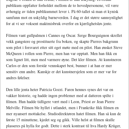
publikum oppfatter forholdet mellom de to hovedpersonene, vil være
avhengig av tiden publikummet lever i. På 60-tallet så man et kynisk
samfunn mot en uskyldig barneverden. I dag er det større sannsynlighet
for at vi ser voksent maktmisbruk overfor en kjærlighetsløs jente.
Filmen vant gullpalmen i Cannes og Oscar. Serge Bourguignon skrellet
vekk gangstere og prostituerte fra boken, og skapte Pierres bakgrunn
som pilot i forsvaret etter sitt eget møte med en pilot. Han ønsket Steve
McQueen i rollen som Pierre, men han var opptatt. Men han fikk en
som lignet litt, men med varmere øyne. Det kler filmen. At kunstneren
Carlos er den som forstår vennskapet best, bunner i at han er mer
sensitiv enn andre. Kanskje er det kunstnersjelen som er mer var for
andres følelser.
Den lille jenta heter Patricia Gozzi. Faren hennes synes det var en
vakker historie, og hadde ingen problemer med at datteren spilte i
filmen. Hun hadde tidligere vært med i Leon, Priest av Jean Pierre
Melville. Filmen ble hyllet i utlandet, men i Frankrike fikk filmen en
mer nyansert mottakelse. Studiodirektøren hatet filmen. Han så kun de
første 15 minuttene, kjedet seg og gikk. Ville helst at filmen skulle
plasseres på hylla for godt. Dette i sterk kontrast til hva Hardy Krüger,