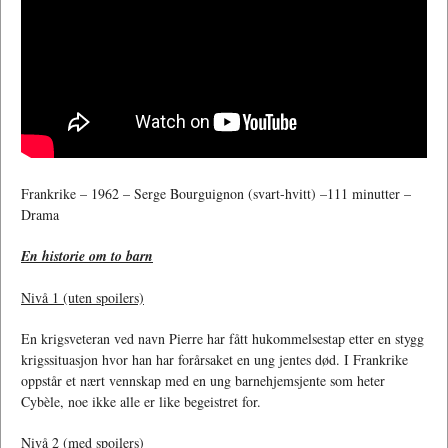
Frankrike – 1962 – Serge Bourguignon (svart-hvitt) –111 minutter –
Drama
En historie om to barn
Nivå 1 (uten spoilers)
En krigsveteran ved navn Pierre har fått hukommelsestap etter en stygg
krigssituasjon hvor han har forårsaket en ung jentes død. I Frankrike
oppstår et nært vennskap med en ung barnehjemsjente som heter
Cybèle, noe ikke alle er like begeistret for.
Nivå 2 (med spoilers)