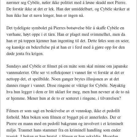
nærmer seg Cybèle, nøler ikke politiet med å løsne skudd mot Pierre.
De forstår ikke at det er lek. Han dør umiddelbart, og Cybèle skriker at
hun ikke har et navn lenger, hun er ingen nå.
Det tydeligste symbolet på Pierres botsøvelse blir å skaffe Cybèle en
værhane, høyt oppe i et tårn. Han er plaget med svimmelhet, men da
han er på toppen kjenner han ingenting til det. Dette føles som en seier,
og kanskje en bekreftelse på at han er i ferd med å gjøre opp for den
døde jenta fra krigen.
Sundays and Cybèle er filmet på en måte som skal minne om japanske
vannmalerier. Ofte ser vi refleksjoner i vannet før vi forstår at det er
nettopp det, et speilbilde. Noen ganger brytes illusjonen av at det
dannes ringer i vannet. Disse ringene er viktige for Cybèle. Nøyaktig
hva hun legger i dem er litt uklart for meg, men hun nevner at de to nå
er hjemme. Mener hun at de to er senteret i ringene, i tilværelsen?
Filmen er som sagt en beskrivelse av et vennskap, ikke et pedofilt
forhold. Men boken som filmen er bygget på er annerledes. Der er
Pierre en mann med en pedofil bakgrunn og involvert i et kriminelt
miljø. Traumet hans stammer fra en kriminell handling som ender
tragisk. I boken er han brutal, i filmen er han uskyldig. Hvordan