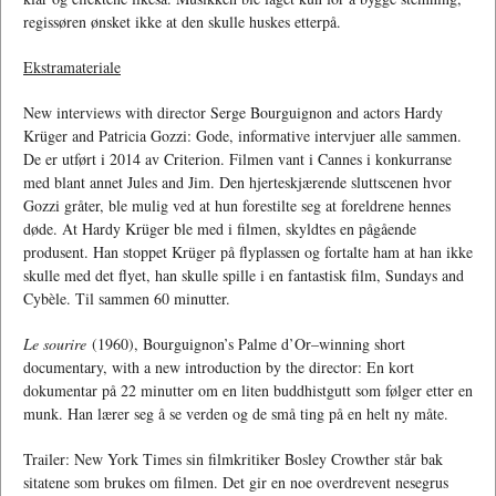
regissøren ønsket ikke at den skulle huskes etterpå.
Ekstramateriale
New interviews with director Serge Bourguignon and actors Hardy
Krüger and Patricia Gozzi: Gode, informative intervjuer alle sammen.
De er utført i 2014 av Criterion. Filmen vant i Cannes i konkurranse
med blant annet Jules and Jim. Den hjerteskjærende sluttscenen hvor
Gozzi gråter, ble mulig ved at hun forestilte seg at foreldrene hennes
døde. At Hardy Krüger ble med i filmen, skyldtes en pågående
produsent. Han stoppet Krüger på flyplassen og fortalte ham at han ikke
skulle med det flyet, han skulle spille i en fantastisk film, Sundays and
Cybèle. Til sammen 60 minutter.
Le sourire
(1960), Bourguignon’s Palme d’Or–winning short
documentary, with a new introduction by the director: En kort
dokumentar på 22 minutter om en liten buddhistgutt som følger etter en
munk. Han lærer seg å se verden og de små ting på en helt ny måte.
Trailer: New York Times sin filmkritiker Bosley Crowther står bak
sitatene som brukes om filmen. Det gir en noe overdrevent nesegrus