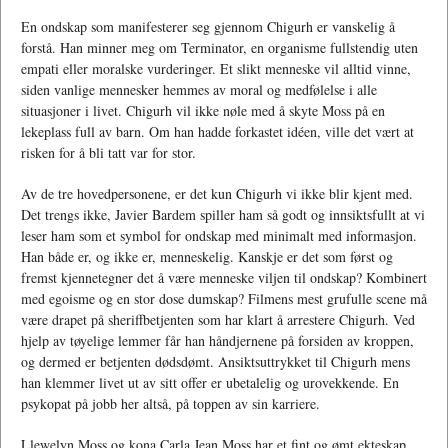
En ondskap som manifesterer seg gjennom Chigurh er vanskelig å
forstå. Han minner meg om Terminator, en organisme fullstendig uten
empati eller moralske vurderinger. Et slikt menneske vil alltid vinne,
siden vanlige mennesker hemmes av moral og medfølelse i alle
situasjoner i livet. Chigurh vil ikke nøle med å skyte Moss på en
lekeplass full av barn. Om han hadde forkastet idéen, ville det vært at
risken for å bli tatt var for stor.
Av de tre hovedpersonene, er det kun Chigurh vi ikke blir kjent med.
Det trengs ikke, Javier Bardem spiller ham så godt og innsiktsfullt at vi
leser ham som et symbol for ondskap med minimalt med informasjon.
Han både er, og ikke er, menneskelig. Kanskje er det som først og
fremst kjennetegner det å være menneske viljen til ondskap? Kombinert
med egoisme og en stor dose dumskap? Filmens mest grufulle scene må
være drapet på sheriffbetjenten som har klart å arrestere Chigurh. Ved
hjelp av tøyelige lemmer får han håndjernene på forsiden av kroppen,
og dermed er betjenten dødsdømt. Ansiktsuttrykket til Chigurh mens
han klemmer livet ut av sitt offer er ubetalelig og urovekkende. En
psykopat på jobb her altså, på toppen av sin karriere.
Llewelyn Moss og kona Carla Jean Moss har et fint og ømt ekteskap.