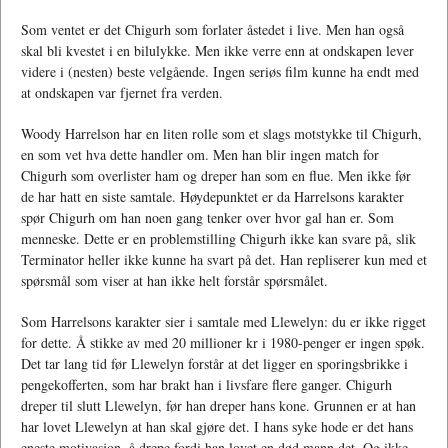
Som ventet er det Chigurh som forlater åstedet i live. Men han også
skal bli kvestet i en bilulykke. Men ikke verre enn at ondskapen lever
videre i (nesten) beste velgående. Ingen seriøs film kunne ha endt med
at ondskapen var fjernet fra verden.
Woody Harrelson har en liten rolle som et slags motstykke til Chigurh,
en som vet hva dette handler om. Men han blir ingen match for
Chigurh som overlister ham og dreper han som en flue. Men ikke før
de har hatt en siste samtale. Høydepunktet er da Harrelsons karakter
spør Chigurh om han noen gang tenker over hvor gal han er. Som
menneske. Dette er en problemstilling Chigurh ikke kan svare på, slik
Terminator heller ikke kunne ha svart på det. Han repliserer kun med et
spørsmål som viser at han ikke helt forstår spørsmålet.
Som Harrelsons karakter sier i samtale med Llewelyn: du er ikke rigget
for dette. Å stikke av med 20 millioner kr i 1980-penger er ingen spøk.
Det tar lang tid før Llewelyn forstår at det ligger en sporingsbrikke i
pengekofferten, som har brakt han i livsfare flere ganger. Chigurh
dreper til slutt Llewelyn, før han dreper hans kone. Grunnen er at han
har lovet Llewelyn at han skal gjøre det. I hans syke hode er det hans
eneste motivasjon, å drepe fordi han lovet en død mann det. Og ikke