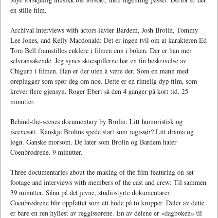
en stille film.
Archival interviews with actors Javier Bardem, Josh Brolin, Tommy
Lee Jones, and Kelly Macdonald: Det er ingen tvil om at karakteren Ed
Tom Bell framstilles enklere i filmen enn i boken. Der er han mer
selvransakende. Jeg synes skuespillerne har en fin beskrivelse av
Chigurh i filmen. Han er der uten å være der. Som en mann med
øreplugger som spør deg om noe. Dette er en rimelig dyp film, som
krever flere gjensyn. Roger Ebert så den 4 ganger på kort tid. 25
minutter.
Behind-the-scenes documentary by Brolin: Litt humoristisk og
iscenesatt. Kanskje Brolins spede start som regissør? Litt drama og
løgn. Ganske morsom. De later som Brolin og Bardem hater
Coenbrødrene. 9 minutter.
Three documentaries about the making of the film featuring on-set
footage and interviews with members of the cast and crew: Til sammen
39 minutter. Sånn på det jevne, studiostyrte dokumentarer.
Coenbrødrene blir oppfattet som ett hode på to kropper. Deler av dette
er bare en ren hyllest av reggissørene. En av delene er «dagboken» til