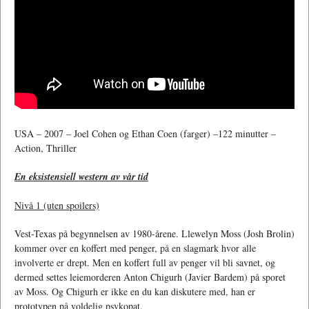
USA – 2007 – Joel Cohen og Ethan Coen (farger) –122 minutter –
Action, Thriller
En eksistensiell western av vår tid
Nivå 1 (uten spoilers)
Vest-Texas på begynnelsen av 1980-årene. Llewelyn Moss (Josh Brolin)
kommer over en koffert med penger, på en slagmark hvor alle
involverte er drept. Men en koffert full av penger vil bli savnet, og
dermed settes leiemorderen Anton Chigurh (Javier Bardem) på sporet
av Moss. Og Chigurh er ikke en du kan diskutere med, han er
prototypen på voldelig psykopat.