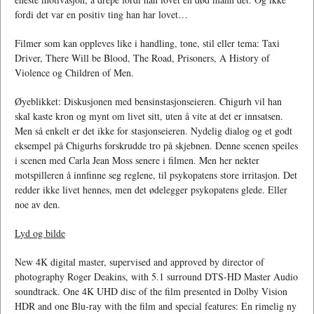
fordi det var en positiv ting han har lovet…
Filmer som kan oppleves like i handling, tone, stil eller tema: Taxi
Driver, There Will be Blood, The Road, Prisoners, A History of
Violence og Children of Men.
Øyeblikket: Diskusjonen med bensinstasjonseieren. Chigurh vil han
skal kaste kron og mynt om livet sitt, uten å vite at det er innsatsen.
Men så enkelt er det ikke for stasjonseieren. Nydelig dialog og et godt
eksempel på Chigurhs forskrudde tro på skjebnen. Denne scenen speiles
i scenen med Carla Jean Moss senere i filmen. Men her nekter
motspilleren å innfinne seg reglene, til psykopatens store irritasjon. Det
redder ikke livet hennes, men det ødelegger psykopatens glede. Eller
noe av den.
Lyd og bilde
New 4K digital master, supervised and approved by director of
photography Roger Deakins, with 5.1 surround DTS-HD Master Audio
soundtrack. One 4K UHD disc of the film presented in Dolby Vision
HDR and one Blu-ray with the film and special features: En rimelig ny