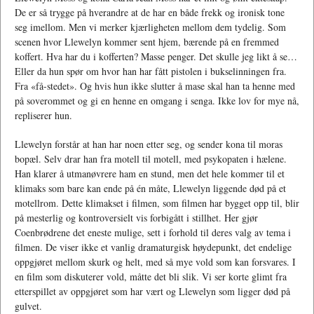
De er så trygge på hverandre at de har en både frekk og ironisk tone
seg imellom. Men vi merker kjærligheten mellom dem tydelig. Som
scenen hvor Llewelyn kommer sent hjem, bærende på en fremmed
koffert. Hva har du i kofferten? Masse penger. Det skulle jeg likt å se…
Eller da hun spør om hvor han har fått pistolen i bukselinningen fra.
Fra «få-stedet». Og hvis hun ikke slutter å mase skal han ta henne med
på soverommet og gi en henne en omgang i senga. Ikke lov for mye nå,
repliserer hun.
Llewelyn forstår at han har noen etter seg, og sender kona til moras
bopæl. Selv drar han fra motell til motell, med psykopaten i hælene.
Han klarer å utmanøvrere ham en stund, men det hele kommer til et
klimaks som bare kan ende på én måte, Llewelyn liggende død på et
motellrom. Dette klimakset i filmen, som filmen har bygget opp til, blir
på mesterlig og kontroversielt vis forbigått i stillhet. Her gjør
Coenbrødrene det eneste mulige, sett i forhold til deres valg av tema i
filmen. De viser ikke et vanlig dramaturgisk høydepunkt, det endelige
oppgjøret mellom skurk og helt, med så mye vold som kan forsvares. I
en film som diskuterer vold, måtte det bli slik. Vi ser korte glimt fra
etterspillet av oppgjøret som har vært og Llewelyn som ligger død på
gulvet.