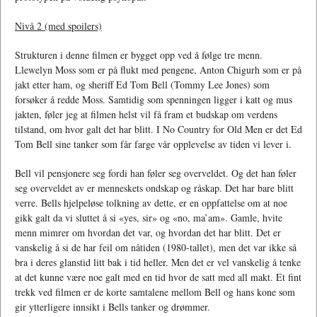
Nivå 2 (med spoilers)
Strukturen i denne filmen er bygget opp ved å følge tre menn.
Llewelyn Moss som er på flukt med pengene, Anton Chigurh som er på
jakt etter ham, og sheriff Ed Tom Bell (Tommy Lee Jones) som
forsøker å redde Moss. Samtidig som spenningen ligger i katt og mus
jakten, føler jeg at filmen helst vil få fram et budskap om verdens
tilstand, om hvor galt det har blitt. I No Country for Old Men er det Ed
Tom Bell sine tanker som får farge vår opplevelse av tiden vi lever i.
Bell vil pensjonere seg fordi han føler seg overveldet. Og det han føler
seg overveldet av er menneskets ondskap og råskap. Det har bare blitt
verre. Bells hjelpeløse tolkning av dette, er en oppfattelse om at noe
gikk galt da vi sluttet å si «yes, sir» og «no, ma’am». Gamle, hvite
menn mimrer om hvordan det var, og hvordan det har blitt. Det er
vanskelig å si de har feil om nåtiden (1980-tallet), men det var ikke så
bra i deres glanstid litt bak i tid heller. Men det er vel vanskelig å tenke
at det kunne være noe galt med en tid hvor de satt med all makt. Et fint
trekk ved filmen er de korte samtalene mellom Bell og hans kone som
gir ytterligere innsikt i Bells tanker og drømmer.