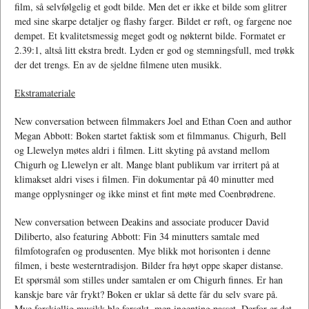
film, så selvfølgelig et godt bilde. Men det er ikke et bilde som glitrer
med sine skarpe detaljer og flashy farger. Bildet er røft, og fargene noe
dempet. Et kvalitetsmessig meget godt og nøkternt bilde. Formatet er
2.39:1, altså litt ekstra bredt. Lyden er god og stemningsfull, med trøkk
der det trengs. En av de sjeldne filmene uten musikk.
Ekstramateriale
New conversation between filmmakers Joel and Ethan Coen and author
Megan Abbott: Boken startet faktisk som et filmmanus. Chigurh, Bell
og Llewelyn møtes aldri i filmen. Litt skyting på avstand mellom
Chigurh og Llewelyn er alt. Mange blant publikum var irritert på at
klimakset aldri vises i filmen. Fin dokumentar på 40 minutter med
mange opplysninger og ikke minst et fint møte med Coenbrødrene.
New conversation between Deakins and associate producer David
Diliberto, also featuring Abbott: Fin 34 minutters samtale med
filmfotografen og produsenten. Mye blikk mot horisonten i denne
filmen, i beste westerntradisjon. Bilder fra høyt oppe skaper distanse.
Et spørsmål som stilles under samtalen er om Chigurh finnes. Er han
kanskje bare vår frykt? Boken er uklar så dette får du selv svare på.
Mye forskjellig musikk ble forsøkt, men ingenting passet. Derfor er det