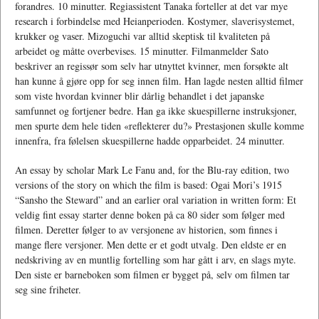
forandres. 10 minutter. Regiassistent Tanaka forteller at det var mye
research i forbindelse med Heianperioden. Kostymer, slaverisystemet,
krukker og vaser. Mizoguchi var alltid skeptisk til kvaliteten på
arbeidet og måtte overbevises. 15 minutter. Filmanmelder Sato
beskriver an regissør som selv har utnyttet kvinner, men forsøkte alt
han kunne å gjøre opp for seg innen film. Han lagde nesten alltid filmer
som viste hvordan kvinner blir dårlig behandlet i det japanske
samfunnet og fortjener bedre. Han ga ikke skuespillerne instruksjoner,
men spurte dem hele tiden «reflekterer du?» Prestasjonen skulle komme
innenfra, fra følelsen skuespillerne hadde opparbeidet. 24 minutter.
An essay by scholar Mark Le Fanu and, for the Blu-ray edition, two
versions of the story on which the film is based: Ogai Mori’s 1915
“Sansho the Steward” and an earlier oral variation in written form: Et
veldig fint essay starter denne boken på ca 80 sider som følger med
filmen. Deretter følger to av versjonene av historien, som finnes i
mange flere versjoner. Men dette er et godt utvalg. Den eldste er en
nedskriving av en muntlig fortelling som har gått i arv, en slags myte.
Den siste er barneboken som filmen er bygget på, selv om filmen tar
seg sine friheter.