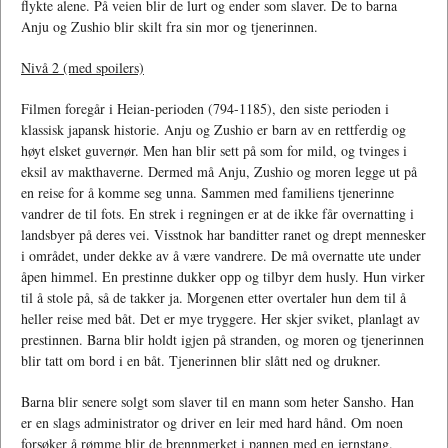
flykte alene. På veien blir de lurt og ender som slaver. De to barna
Anju og Zushio blir skilt fra sin mor og tjenerinnen.
Nivå 2 (med spoilers)
Filmen foregår i Heian-perioden (794-1185), den siste perioden i
klassisk japansk historie. Anju og Zushio er barn av en rettferdig og
høyt elsket guvernør. Men han blir sett på som for mild, og tvinges i
eksil av makthaverne. Dermed må Anju, Zushio og moren legge ut på
en reise for å komme seg unna. Sammen med familiens tjenerinne
vandrer de til fots. En strek i regningen er at de ikke får overnatting i
landsbyer på deres vei. Visstnok har banditter ranet og drept mennesker
i området, under dekke av å være vandrere. De må overnatte ute under
åpen himmel. En prestinne dukker opp og tilbyr dem husly. Hun virker
til å stole på, så de takker ja. Morgenen etter overtaler hun dem til å
heller reise med båt. Det er mye tryggere. Her skjer sviket, planlagt av
prestinnen. Barna blir holdt igjen på stranden, og moren og tjenerinnen
blir tatt om bord i en båt. Tjenerinnen blir slått ned og drukner.
Barna blir senere solgt som slaver til en mann som heter Sansho. Han
er en slags administrator og driver en leir med hard hånd. Om noen
forsøker å rømme blir de brennmerket i pannen med en jernstang.