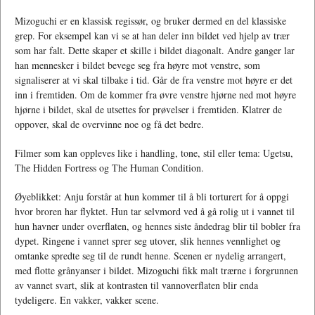
Mizoguchi er en klassisk regissør, og bruker dermed en del klassiske
grep. For eksempel kan vi se at han deler inn bildet ved hjelp av trær
som har falt. Dette skaper et skille i bildet diagonalt. Andre ganger lar
han mennesker i bildet bevege seg fra høyre mot venstre, som
signaliserer at vi skal tilbake i tid. Går de fra venstre mot høyre er det
inn i fremtiden. Om de kommer fra øvre venstre hjørne ned mot høyre
hjørne i bildet, skal de utsettes for prøvelser i fremtiden. Klatrer de
oppover, skal de overvinne noe og få det bedre.
Filmer som kan oppleves like i handling, tone, stil eller tema: Ugetsu,
The Hidden Fortress og The Human Condition.
Øyeblikket: Anju forstår at hun kommer til å bli torturert for å oppgi
hvor broren har flyktet. Hun tar selvmord ved å gå rolig ut i vannet til
hun havner under overflaten, og hennes siste åndedrag blir til bobler fra
dypet. Ringene i vannet sprer seg utover, slik hennes vennlighet og
omtanke spredte seg til de rundt henne. Scenen er nydelig arrangert,
med flotte grånyanser i bildet. Mizoguchi fikk malt trærne i forgrunnen
av vannet svart, slik at kontrasten til vannoverflaten blir enda
tydeligere. En vakker, vakker scene.