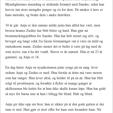
Myndighetenes utsending er strålende fornøyd med Sansho, siden han
krever inn store mengder penger og ris for dem. De ønsker å lære av
hans metoder, og bruke dem i andre distrikter.
10 år går. Anju er den samme milde jenta hun alltid har vært, men
broren hennes Zushio har blitt bitter og hard. Han gjør nå
brennmerkingsjobben for Sansho. Han har helt mistet seg selv, og
beveget seg langt vekk fra farens formaninger om å være en mild og
omtenksom mann. Zushio mener det er bedre å være på lag med de
som styrer, enn å ha det vondt. Slaver er de uansett. Han er nå 23 år
gammel, og Anju er 18.
En dag hører Anju en nyankommen jente synge på en sang, hvor
ordene Anju og Zushio er med. Hun forstår at dette må være moren
som har sunget. Hun lever altså, og holder til på en øy. Hun har blitt
solgt til prostitusjon, og forsøkte å flykte så mange ganger at
akillessenen ble kuttet for at hun ikke skulle kunne løpe. Hun har grått
så mye for barna sine at hun i tillegg ble blind. Halt og blind.
Anju gir ikke opp sin bror, hun er sikker på at den gode gutten er der
inne et sted. Hun gjør et stort offer for ham som forandrer ham. Nå