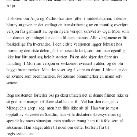
Anju.
Historien om Anju og Zushio har sine røtter i middelalderen. I denne
bluray-utgaven er det vedlagt en transkribering av en muntlig overført
versjon fra gammelt av, og en nyere versjon skrevet av Ogai Mori som
har dannet grunnlaget for denne filmens manus. Alle versjonene er litt
forskjellige fra hverandre. I den eldste versjonen ligger fokuset hos
moren og den siste delen går i en rasende fart, som om man egentlig
ikke har fått med seg hele historien. På en side skjer det flere års
handling. I Mori sin versjon er søsknene reversert i alder, og de blir
begge brennmerket. Men det viser seg å være en drøm. I filmen er det
en kvinne som brennmerkes, før Zushio brennmerker en mann selv
senere.
Regiassistenten forteller oss på ekstramaterialet at denne filmen ikke er
så god som mange kritikere skal ha det til. Vel har den mange av
Mizoguchis grep i seg, men han fikk ikke alt til. Han var jo mest
opptatt av slaveeieren Sansho, han ville diskutere slavesystemet og
spesielt kvinners situasjon, men studioet tvang ham til å fokusere på
søsknene. Han klaget aldri til noen om dette, bortsett fra til
regisassistenten.