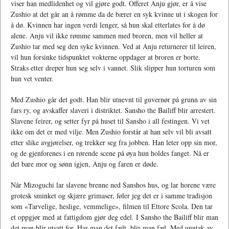
viser han medlidenhet og vil gjøre godt. Offeret Anju gjør, er å vise
Zushio at det går an å rømme da de bærer en syk kvinne ut i skogen for
å dø. Kvinnen har ingen verdi lenger, så hun skal etterlates for å dø
alene. Anju vil ikke rømme sammen med broren, men vil heller at
Zushio tar med seg den syke kvinnen. Ved at Anju returnerer til leiren,
vil hun forsinke tidspunktet vokterne oppdager at broren er borte.
Straks etter dreper hun seg selv i vannet. Slik slipper hun torturen som
hun vet venter.
Med Zushio går det godt. Han blir utnevnt til guvernør på grunn av sin
fars ry, og avskaffer slaveri i distriktet. Sansho the Bailiff blir arrestert.
Slavene feirer, og setter fyr på huset til Sansho i all festingen. Vi vet
ikke om det er med vilje. Men Zushio forstår at han selv vil bli avsatt
etter slike avgjørelser, og trekker seg fra jobben. Han leter opp sin mor,
og de gjenforenes i en rørende scene på øya hun holdes fanget. Nå er
det bare mor og sønn igjen, Anju og faren er døde.
Når Mizoguchi lar slavene brenne ned Sanshos hus, og lar horene være
grotesk sminket og skjære grimaser, føler jeg det er i samme tradisjon
som «Tarvelige, heslige, vemmelige», filmen til Ettore Scola. Den tar
et oppgjør med at fattigdom gjør deg edel. I Sansho the Bailiff blir man
det man blir utsatt for. Har man det fælt, blir man fæl. Med unntak av