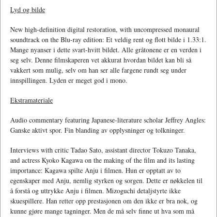
Lyd og bilde
New high-definition digital restoration, with uncompressed monaural
soundtrack on the Blu-ray edition: Et veldig rent og flott bilde i 1.33:1.
Mange nyanser i dette svart-hvitt bildet. Alle gråtonene er en verden i
seg selv. Denne filmskaperen vet akkurat hvordan bildet kan bli så
vakkert som mulig, selv om han ser alle fargene rundt seg under
innspillingen. Lyden er meget god i mono.
Ekstramateriale
Audio commentary featuring Japanese-literature scholar Jeffrey Angles:
Ganske aktivt spor. Fin blanding av opplysninger og tolkninger.
Interviews with critic Tadao Sato, assistant director Tokuzo Tanaka,
and actress Kyoko Kagawa on the making of the film and its lasting
importance: Kagawa spilte Anju i filmen. Hun er opptatt av to
egenskaper med Anju, nemlig styrken og sorgen. Dette er nøkkelen til
å forstå og uttrykke Anju i filmen. Mizoguchi detaljstyrte ikke
skuespillere. Han retter opp prestasjonen om den ikke er bra nok, og
kunne gjøre mange tagninger. Men de må selv finne ut hva som må