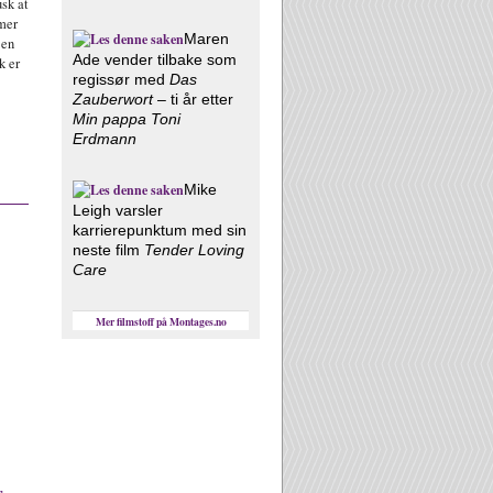
sk at
lmer
Maren
 en
Ade vender tilbake som
k er
regissør med
Das
Zauberwort
– ti år etter
Min pappa Toni
Erdmann
Mike
Leigh varsler
karrierepunktum med sin
neste film
Tender Loving
Care
Mer filmstoff på Montages.no
r