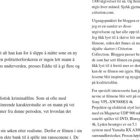
1300 utgivelser til nå. Og fler
utgis hver måned. Sjekk gjern
criterion.com.
Utgangspunktet for bloggen er
jeg er en samler av disse
utgivelsene og har alle opp til
Jeg fikk lyst til å skrive litt o
filmene, siden det finnes så 
skjulte skatter i Criterion
t alt han kan for å slippe å måtte sone en ny
Collection. Bloggen passer bes
 politietterforskeren er ingen lett mann å
de som har sett filmen en gang
ons underverden, presses Eddie til å gi flere og
fikk lyst til å forstå mer av de
kan de se filmen om igjen. Hå
leserne blir inspirert og nysgje
på kvalitetsfilm.
For spesielt interesserte kan j
nevne at filmene blir sett på e
listisk kriminalfilm. Som så ofte med
Sony VPL-XW5000ES 4k
glimrende karakterstudie av en mann på vei
Projektor og elektrisk styrt ler
ilmer fra denne perioden, vet hvordan det
med en Magnetar UDP 900 mk
sonefri spiller til DVD, Blura
4k. Lyden besørges av en 5.1
system med Yamaha RX A30
in søken etter realisme. Derfor er filmen i sin
surroundforsterker, Proson høy
en ekte bank til å spille inn ransscenene i. De