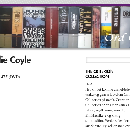
r. 475)(DVD)
Hei!
Her vil det komme anmeldelse
tanker og generelt ord om Crit
Collection på norsk. Criterion
Collection er en amerikansk 
Bluray og 4k serie, som utgir
filmklassikere og viktig
samtidsfilm. Verdens desidert
anerkjente utgivelser, med ov