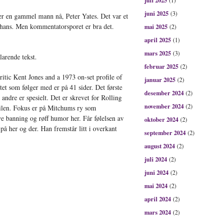
juli 2025
(1)
juni 2025
(3)
r en gammel mann nå, Peter Yates. Det var et
 hans. Men kommentatorsporet er bra det.
mai 2025
(2)
april 2025
(1)
mars 2025
(3)
larende tekst.
februar 2025
(2)
ritic Kent Jones and a 1973 on-set profile of
januar 2025
(2)
t som følger med er på 41 sider. Det første
desember 2024
(2)
andre er spesielt. Det er skrevet for Rolling
november 2024
(2)
stilen. Fokus er på Mitchums ry som
ye banning og røff humor her. Får følelsen av
oktober 2024
(2)
 på her og der. Han fremstår litt i overkant
september 2024
(2)
august 2024
(2)
juli 2024
(2)
juni 2024
(2)
mai 2024
(2)
april 2024
(2)
mars 2024
(2)