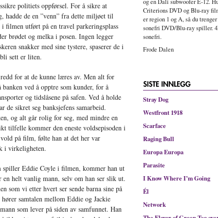
og en Dali subwoofer E-12. Hu
sikre politiets oppførsel. For å sikre at
Criterions DVD og Blu-ray fi
, hadde de en ”venn” fra dette miljøet til
er region 1 og A, så du trenger
 i filmen utført på en travel parkeringsplass
sonefri DVD/Blu-ray spiller. 4
der brødet og melka i posen. Ingen legger
sonefri.
skeren snakker med sine tystere, spaserer de i
Frode Dalen
i sett er liten.
 redd for at de kunne læres av. Men alt for
å banken ved å opptre som kunder, for å
nsporter og tidslåsene på safen. Ved å holde
Stray Dog
r de sikret seg banksjefens samarbeid.
Westfront 1918
, og alt går rolig for seg, med mindre en
Scarface
ikt tilfelle kommer den eneste voldsepisoden i
 vold på film, følte han at det her var
Raging Bull
k i virkeligheten.
Europa Europa
Parasite
 spiller Eddie Coyle i filmen, kommer han ut
er en helt vanlig mann, selv om han ser slik ut.
I Know Where I’m Going
n som vi etter hvert ser sende barna sine på
Él
vi hører samtalen mellom Eddie og Jackie
Network
en mann som lever på siden av samfunnet. Han
The Flavor of Green Tea ove