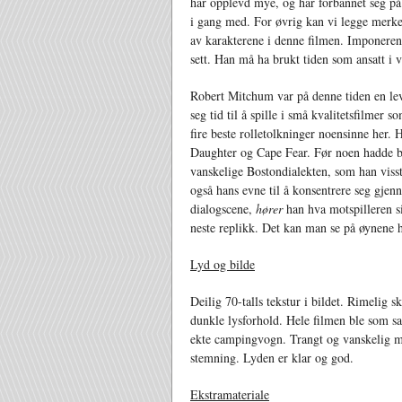
har opplevd mye, og har forbannet seg på 
i gang med. For øvrig kan vi legge merke ti
av karakterene i denne filmen. Imponere
sett. Han må ha brukt tiden som ansatt i 
Robert Mitchum var på denne tiden en le
seg tid til å spille i små kvalitetsfilmer 
fire beste rolletolkninger noensinne her.
Daughter og Cape Fear. Før noen hadde b
vanskelige Bostondialekten, som han viss
også hans evne til å konsentrere seg gje
dialogscene,
hører
han hva motspilleren si
neste replikk. Det kan man se på øynene ha
Lyd og bilde
Deilig 70-talls tekstur i bildet. Rimelig sk
dunkle lysforhold. Hele filmen ble som sag
ekte campingvogn. Trangt og vanskelig me
stemning. Lyden er klar og god.
Ekstramateriale