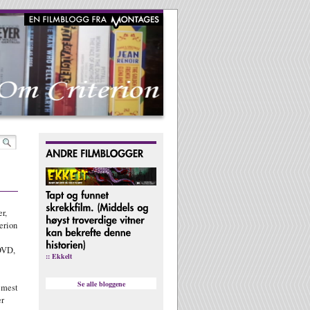
r,
erion
DVD,
:: Ekkelt
Se alle bloggene
 mest
er