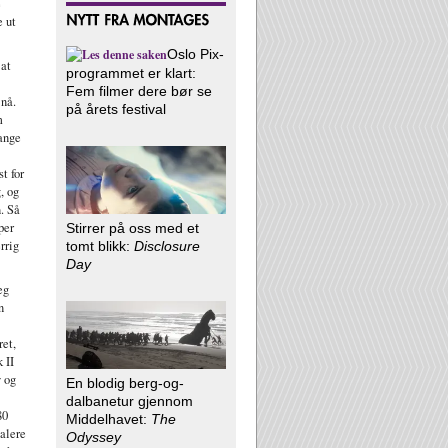
e
e ut
Oslo Pix-
 at
programmet er klart:
Fem filmer dere bør se
 nå.
på årets festival
m
mange
t for
, og
n. Så
per
Stirrer på oss med et
rrig
tomt blikk:
Disclosure
Day
eg
n
ret,
 II
y og
En blodig berg-og-
dalbanetur gjennom
80
Middelhavet:
The
talere
Odyssey