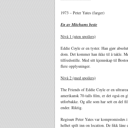
1973 – Peter Yates (farger)
En av Mitchums beste
Nivå 1 (uten spoilers)
Eddie Coyle er en tyster. Han gjør absolut
dom. Det kommer han ikke til å takle. Men
tilfredsstille. Med sitt kjennskap til Bost
flere opplysninger.
Nivå 2 (med spoilers)
The Friends of Eddie Coyle er en ultrarea
amerikansk 70-talls film, er det også en 
utforbakke. Og alle som har sett en del f
ender. Riktig.
Regissør Peter Yates var kompromissløs i s
helhet spilt inn on location. De fikk låne 