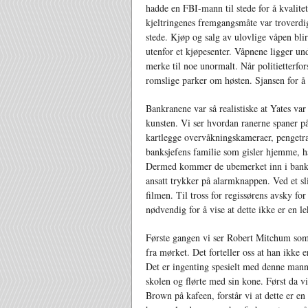
hadde en FBI-mann til stede for å kvalitets
kjeltringenes fremgangsmåte var troverdig
stede. Kjøp og salg av ulovlige våpen blir
utenfor et kjøpesenter. Våpnene ligger un
merke til noe unormalt. Når politietterfor
romslige parker om høsten. Sjansen for å bl
Bankranene var så realistiske at Yates var
kunsten. Vi ser hvordan ranerne spaner p
kartlegge overvåkningskameraer, pengetra
banksjefens familie som gisler hjemme, ha
Dermed kommer de ubemerket inn i banken
ansatt trykker på alarmknappen. Ved et sl
filmen. Til tross for regissørens avsky for
nødvendig for å vise at dette ikke er en le
Første gangen vi ser Robert Mitchum som
fra mørket. Det forteller oss at han ikke 
Det er ingenting spesielt med denne manne
skolen og flørte med sin kone. Først da 
Brown på kafeen, forstår vi at dette er 