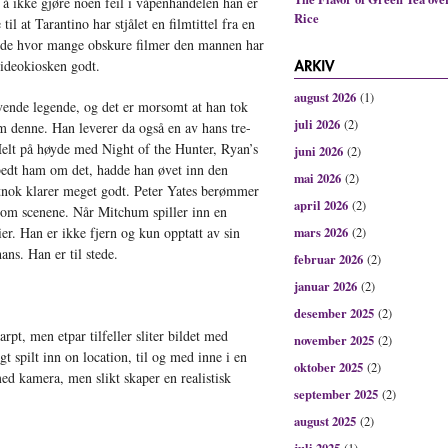
å ikke gjøre noen feil i våpenhandelen han er
Rice
l at Tarantino har stjålet en filmtittel fra en
nde hvor mange obskure filmer den mannen har
videokiosken godt.
august 2026
(1)
vende legende, og det er morsomt at han tok
juli 2026
(2)
som denne. Han leverer da også en av hans tre-
 Helt på høyde med Night of the Hunter, Ryan’s
juni 2026
(2)
edt ham om det, hadde han øvet inn den
mai 2026
(2)
tnok klarer meget godt. Peter Yates berømmer
april 2026
(2)
nnom scenene. Når Mitchum spiller inn en
er. Han er ikke fjern og kun opptatt av sin
mars 2026
(2)
ns. Han er til stede.
februar 2026
(2)
januar 2026
(2)
desember 2025
(2)
arpt, men etpar tilfeller sliter bildet med
november 2025
(2)
t spilt inn on location, til og med inne i en
oktober 2025
(2)
d kamera, men slikt skaper en realistisk
september 2025
(2)
august 2025
(2)