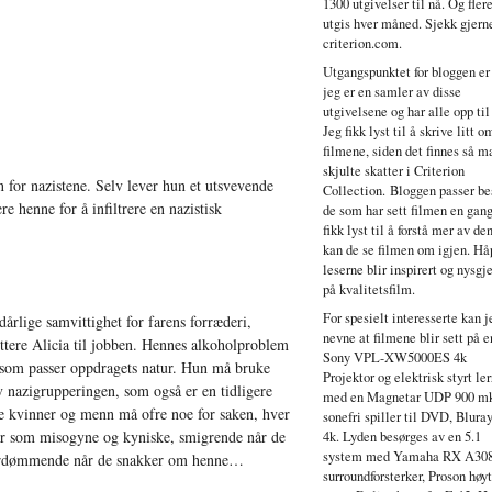
1300 utgivelser til nå. Og fler
utgis hver måned. Sjekk gjern
criterion.com.
Utgangspunktet for bloggen er
jeg er en samler av disse
utgivelsene og har alle opp til
Jeg fikk lyst til å skrive litt o
filmene, siden det finnes så 
skjulte skatter i Criterion
 for nazistene. Selv lever hun et utsvevende
Collection. Bloggen passer bes
e henne for å infiltrere en nazistisk
de som har sett filmen en gang
fikk lyst til å forstå mer av de
kan de se filmen om igjen. Hå
leserne blir inspirert og nysgje
på kvalitetsfilm.
For spesielt interesserte kan j
dårlige samvittighet for farens forræderi,
nevne at filmene blir sett på e
uttere Alicia til jobben. Hennes alkoholproblem
Sony VPL-XW5000ES 4k
 som passer oppdragets natur. Hun må bruke
Projektor og elektrisk styrt ler
 nazigrupperingen, som også er en tidligere
med en Magnetar UDP 900 mk
e kvinner og menn må ofre noe for saken, hver
sonefri spiller til DVD, Blura
tår som misogyne og kyniske, smigrende når de
4k. Lyden besørges av en 5.1
system med Yamaha RX A30
 fordømmende når de snakker om henne…
surroundforsterker, Proson høy