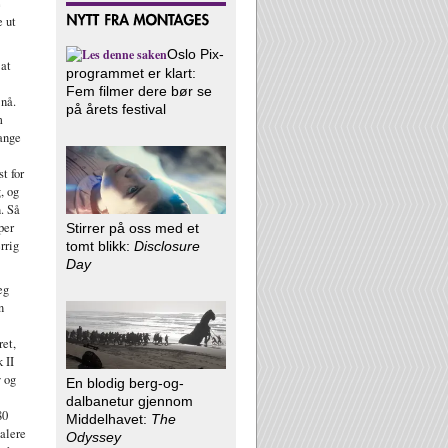
e
e ut
Oslo Pix-
 at
programmet er klart:
Fem filmer dere bør se
 nå.
på årets festival
m
mange
t for
, og
n. Så
per
Stirrer på oss med et
rrig
tomt blikk:
Disclosure
Day
eg
n
ret,
 II
y og
En blodig berg-og-
dalbanetur gjennom
80
Middelhavet:
The
talere
Odyssey