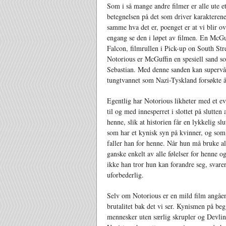
Som i så mange andre filmer er alle ute e
betegnelsen på det som driver karakterene
samme hva det er, poenget er at vi blir o
engang se den i løpet av filmen. En McGu
Falcon, filmrullen i Pick-up on South Stre
Notorious er McGuffin en spesiell sand som
Sebastian. Med denne sanden kan supervåp
tungtvannet som Nazi-Tyskland forsøkte å
Egentlig har Notorious likheter med et eve
til og med innesperret i slottet på slutt
henne, slik at historien får en lykkelig sl
som har et kynisk syn på kvinner, og som 
faller han for henne. Når hun må bruke all
ganske enkelt av alle følelser for henne 
ikke han tror hun kan forandre seg, svare
uforbederlig.
Selv om Notorious er en mild film angåen
brutalitet bak det vi ser. Kynismen på be
mennesker uten særlig skrupler og Devlin 