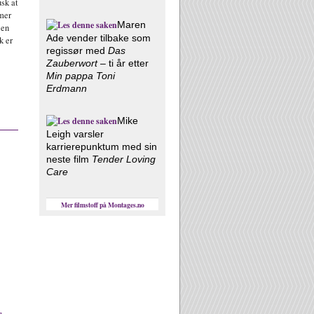
sk at
lmer
Maren
 en
Ade vender tilbake som
k er
regissør med
Das
Zauberwort
– ti år etter
Min pappa Toni
Erdmann
Mike
Leigh varsler
karrierepunktum med sin
neste film
Tender Loving
Care
Mer filmstoff på Montages.no
r