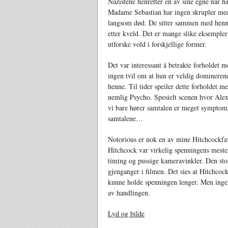
Nazistene henretter en av sine egne når h
Madame Sebastian har ingen skrupler med å
langsom død. De sitter sammen med henne 
etter kveld. Det er mange slike eksempler 
utforske vold i forskjellige former.
Det var interessant å betrakte forholdet 
ingen tvil om at hun er veldig dominerend
henne. Til tider speiler dette forholdet 
nemlig Psycho. Spesielt scenen hvor Alex
vi bare hører samtalen er meget symptom
samtalene…
Notorious er nok en av mine Hitchcockfavo
Hitchcock var virkelig spenningens meste
timing og pussige kameravinkler. Den stor
gjenganger i filmen. Det sies at Hitchcock 
kunne holde spenningen lenger. Men ingen 
av handlingen.
Lyd og bilde