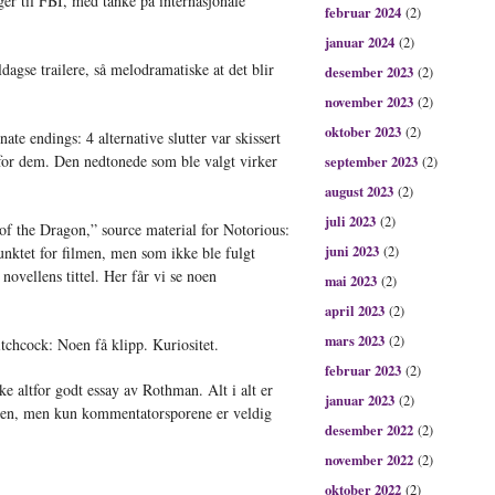
er til FBI, med tanke på internasjonale
februar 2024
(2)
januar 2024
(2)
dagse trailere, så melodramatiske at det blir
desember 2023
(2)
november 2023
(2)
oktober 2023
(2)
nate endings: 4 alternative slutter var skissert
for dem. Den nedtonede som ble valgt virker
september 2023
(2)
august 2023
(2)
juli 2023
(2)
of the Dragon,” source material for Notorious:
juni 2023
nktet for filmen, men som ikke ble fulgt
(2)
novellens tittel. Her får vi se noen
mai 2023
(2)
april 2023
(2)
mars 2023
(2)
chcock: Noen få klipp. Kuriositet.
februar 2023
(2)
 altfor godt essay av Rothman. Alt i alt er
januar 2023
(2)
lsen, men kun kommentatorsporene er veldig
desember 2022
(2)
november 2022
(2)
oktober 2022
(2)