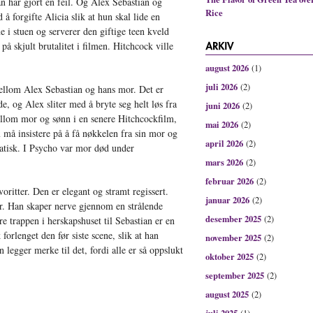
an har gjort en feil. Og Alex Sebastian og
Rice
 forgifte Alicia slik at hun skal lide en
i stuen og serverer den giftige teen kveld
på skjult brutalitet i filmen. Hitchcock ville
august 2026
(1)
juli 2026
(2)
mellom Alex Sebastian og hans mor. Det er
e, og Alex sliter med å bryte seg helt løs fra
juni 2026
(2)
mellom mor og sønn i en senere Hitchcockfilm,
mai 2026
(2)
 må insistere på å få nøkkelen fra sin mor og
april 2026
(2)
atisk. I Psycho var mor død under
mars 2026
(2)
februar 2026
(2)
ritter. Den er elegant og stramt regissert.
januar 2026
(2)
r. Han skaper nerve gjennom en strålende
desember 2025
(2)
e trappen i herskapshuset til Sebastian er en
forlenget den før siste scene, slik at han
november 2025
(2)
legger merke til det, fordi alle er så oppslukt
oktober 2025
(2)
september 2025
(2)
august 2025
(2)