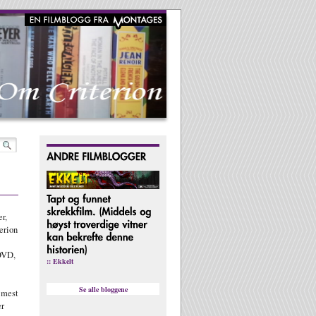
r,
erion
DVD,
:: Ekkelt
Se alle bloggene
 mest
er