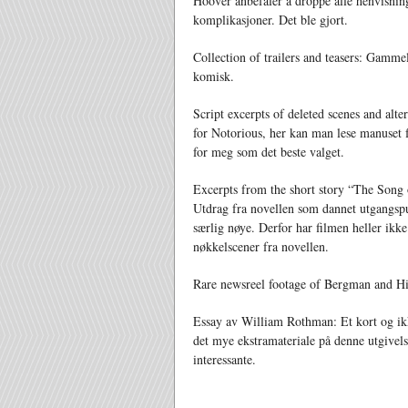
Hoover anbefaler å droppe alle henvisning
komplikasjoner. Det ble gjort.
Collection of trailers and teasers: Gammel
komisk.
Script excerpts of deleted scenes and alter
for Notorious, her kan man lese manuset 
for meg som det beste valget.
Excerpts from the short story “The Song 
Utdrag fra novellen som dannet utgangspu
særlig nøye. Derfor har filmen heller ikke 
nøkkelscener fra novellen.
Rare newsreel footage of Bergman and Hit
Essay av William Rothman: Et kort og ikke
det mye ekstramateriale på denne utgive
interessante.