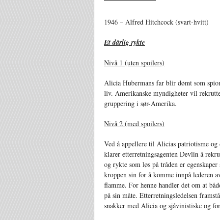
1946 – Alfred Hitchcock (svart-hvitt)
Et dårlig rykte
Nivå 1 (uten spoilers)
Alicia Hubermans far blir dømt som spion
liv. Amerikanske myndigheter vil rekrutter
gruppering i sør-Amerika.
Nivå 2 (med spoilers)
Ved å appellere til Alicias patriotisme og 
klarer etterretningsagenten Devlin å rekr
og rykte som løs på tråden er egenskaper
kroppen sin for å komme innpå lederen av
flamme. For henne handler det om at båd
på sin måte. Etterretningsledelsen frams
snakker med Alicia og sjåvinistiske og