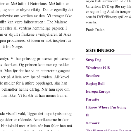
og en Dali subwoofer E-12. Hu
tter en McGuffin i Notorious. McGuffin er
Criterions DVD og Blu-ray fi
, og som er uhyre viktig. Det er egentlig det
er region 1 og A, så du trenger
verbevist om verdien av den. Vi trenger ikke
sonefri DVD/Blu-ray spiller. 4
ffin kan være falkestatuen i The Maltese
sonefri.
et eller all verdens hemmelige papirer. I
Frode Dalen
 er skjult i flaskene i vinkjelleren til Alex
en produseres, så ideen er nok inspirert av
 få fra Norge.
ntyr. Vi har prins og prinsesse, prinsessen er
Stray Dog
en av skurken. Og prinsen kommer og redder
Westfront 1918
utt. Men før det har vi en etterretningsagent
Scarface
ser på Alicia som løs på tråden. Allikevel
e midler for å utføre oppdraget, slår han
Raging Bull
og behandler henne dårlig. Når hun spør om
Europa Europa
r han ikke. Vi forstår at han mener hun er
Parasite
I Know Where I’m Going
de visuell vold, ligger det mye kynisme og
Él
gge sider er rådende. Amerikanerne bruker
Network
blir iskald mot Alicia når han føler han må.
The Flavor of Green Tea ove