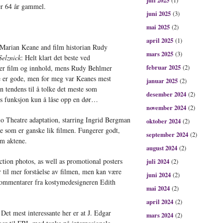
juli 2025
(1)
er 64 år gammel.
juni 2025
(3)
mai 2025
(2)
april 2025
(1)
Marian Keane and film historian Rudy
mars 2025
(3)
elznick
: Helt klart det beste ved
februar 2025
lker film og innhold, mens Rudy Behlmer
(2)
 er gode, men for meg var Keanes mest
januar 2025
(2)
n tendens til å tolke det meste som
desember 2024
(2)
ls funksjon kun å låse opp en dør…
november 2024
(2)
o Theatre adaptation, starring Ingrid Bergman
oktober 2024
(2)
e som er ganske lik filmen. Fungerer godt,
september 2024
(2)
m aktene.
august 2024
(2)
ction photos, as well as promotional posters
juli 2024
(2)
 til mer forståelse av filmen, men kan være
juni 2024
(2)
kommentarer fra kostymedesigneren Edith
mai 2024
(2)
april 2024
(2)
Det mest interessante her er at J. Edgar
mars 2024
(2)