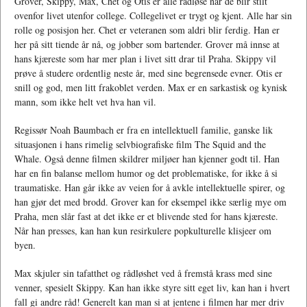
Grover, Skippy, Max, Chet og Otis er alle rådløse når de blir stilt
ovenfor livet utenfor college. Collegelivet er trygt og kjent. Alle har sin
rolle og posisjon her. Chet er veteranen som aldri blir ferdig. Han er
her på sitt tiende år nå, og jobber som bartender. Grover må innse at
hans kjæreste som har mer plan i livet sitt drar til Praha. Skippy vil
prøve å studere ordentlig neste år, med sine begrensede evner. Otis er
snill og god, men litt frakoblet verden. Max er en sarkastisk og kynisk
mann, som ikke helt vet hva han vil.
Regissør Noah Baumbach er fra en intellektuell familie, ganske lik
situasjonen i hans rimelig selvbiografiske film The Squid and the
Whale. Også denne filmen skildrer miljøer han kjenner godt til. Han
har en fin balanse mellom humor og det problematiske, for ikke å si
traumatiske. Han går ikke av veien for å avkle intellektuelle spirer, og
han gjør det med brodd. Grover kan for eksempel ikke særlig mye om
Praha, men slår fast at det ikke er et blivende sted for hans kjæreste.
Når han presses, kan han kun resirkulere popkulturelle klisjeer om
byen.
Max skjuler sin tafatthet og rådløshet ved å fremstå krass med sine
venner, spesielt Skippy. Kan han ikke styre sitt eget liv, kan han i hvert
fall gi andre råd! Generelt kan man si at jentene i filmen har mer driv