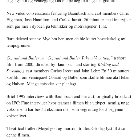
pågangsmot og vennegjeng kan hjelpe deg til å lage en god film.
New video conversations featuring Baumbach and cast members Chris
Eigeman, Josh Hamilton, and Carlos Jacott: 26 minutter med intervjuer
som går mer i dybden på teknikker og motivasjoner. Fint.
Rare deleted scenes: Mye bra her, men de ble kuttet hovedsakelig av
tempogrunner.
Conrad and Butler in “Conrad and Butler Take a Vacation,”
a short
film from 2000, directed by Baumbach and starring
Kicking and
Screaming
cast members Carlos Jacott and John Lehr: En 30 minutters
kortfilm om venneparet Conrad og Butler som skulle bli noe ala Helan
og Halvan. Mange episoder var planlagt.
Brief 1995 interviews with Baumbach and the cast, originally broadcast
on IFC: Fine intervjuer hvor teamet i filmen blir utdypet, nemlig unge
voksne som har bestått eksamen men som vegrer seg for å begynne
voksenlivet.
Theatrical trailer: Meget god og morsom trailer. Gir deg lyst til å se
denne filmen.