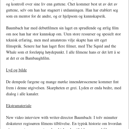
og kontroll over sine liv enn guttene. Chet kommer best ut av det av
guttene, selv om han har stagnert i utdanningen. Han har etablert seg
som en mentor for de andre, og er hjelpsom og kunnskapsrik.
Baumbach har med debutfilmen sin laget en sprudlende og ærlig film
om noe han har stor kunnskap om. Uten store ressurser og spesielt stor
teknisk erfaring, men med amatørens vilje skapte han sitt eget
filmspråk. Senere har han laget flere filmer, med The Squid and the
Whale som et foreløpig høydepunkt. I alle filmene hans er det lett å se
at det er en Bambaughfilm.
Lyd og bilde
De dempede fargene og mange mørke innendørsscenene kommer fint
frem i denne utgivelsen. Skarpheten er grei. Lyden er enda bedre, med
dialog i alle kanaler.
Ekstramateriale
New video interview with writer-director Baumbach: I tolv minutter
diskuterer regissøren filmens tilblivelse. En typisk historie om hvordan