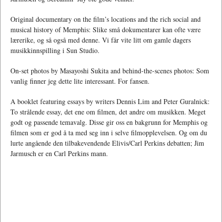
Original documentary on the film’s locations and the rich social and
musical history of Memphis: Slike små dokumentarer kan ofte være
lærerike, og så også med denne. Vi får vite litt om gamle dagers
musikkinnspilling i Sun Studio.
On-set photos by Masayoshi Sukita and behind-the-scenes photos: Som
vanlig finner jeg dette lite interessant. For fansen.
A booklet featuring essays by writers Dennis Lim and Peter Guralnick:
To strålende essay, det ene om filmen, det andre om musikken. Meget
godt og passende temavalg. Disse gir oss en bakgrunn for Memphis og
filmen som er god å ta med seg inn i selve filmopplevelsen. Og om du
lurte angående den tilbakevendende Elivis/Carl Perkins debatten; Jim
Jarmusch er en Carl Perkins mann.