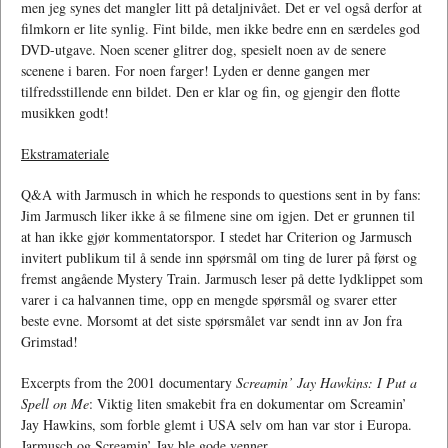
men jeg synes det mangler litt på detaljnivået. Det er vel også derfor at
filmkorn er lite synlig. Fint bilde, men ikke bedre enn en særdeles god
DVD-utgave. Noen scener glitrer dog, spesielt noen av de senere
scenene i baren. For noen farger! Lyden er denne gangen mer
tilfredsstillende enn bildet. Den er klar og fin, og gjengir den flotte
musikken godt!
Ekstramateriale
Q&A with Jarmusch in which he responds to questions sent in by fans:
Jim Jarmusch liker ikke å se filmene sine om igjen. Det er grunnen til
at han ikke gjør kommentatorspor. I stedet har Criterion og Jarmusch
invitert publikum til å sende inn spørsmål om ting de lurer på først og
fremst angående Mystery Train. Jarmusch leser på dette lydklippet som
varer i ca halvannen time, opp en mengde spørsmål og svarer etter
beste evne. Morsomt at det siste spørsmålet var sendt inn av Jon fra
Grimstad!
Excerpts from the 2001 documentary
Screamin’ Jay Hawkins: I Put a
Spell on Me
: Viktig liten smakebit fra en dokumentar om Screamin’
Jay Hawkins, som forble glemt i USA selv om han var stor i Europa.
Jarmusch og Screamin’ Jay ble gode venner.