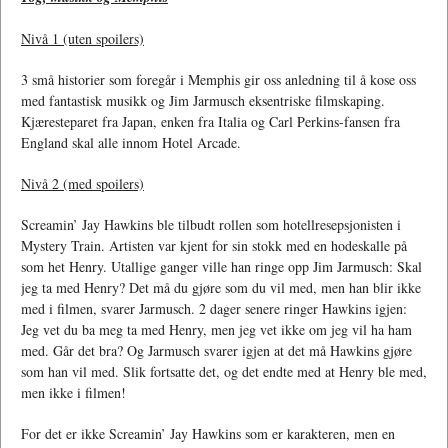
Nivå 1 (uten spoilers)
3 små historier som foregår i Memphis gir oss anledning til å kose oss
med fantastisk musikk og Jim Jarmusch eksentriske filmskaping.
Kjæresteparet fra Japan, enken fra Italia og Carl Perkins-fansen fra
England skal alle innom Hotel Arcade.
Nivå 2 (med spoilers)
Screamin’ Jay Hawkins ble tilbudt rollen som hotellresepsjonisten i
Mystery Train. Artisten var kjent for sin stokk med en hodeskalle på
som het Henry. Utallige ganger ville han ringe opp Jim Jarmusch: Skal
jeg ta med Henry? Det må du gjøre som du vil med, men han blir ikke
med i filmen, svarer Jarmusch. 2 dager senere ringer Hawkins igjen:
Jeg vet du ba meg ta med Henry, men jeg vet ikke om jeg vil ha ham
med. Går det bra? Og Jarmusch svarer igjen at det må Hawkins gjøre
som han vil med. Slik fortsatte det, og det endte med at Henry ble med,
men ikke i filmen!
For det er ikke Screamin’ Jay Hawkins som er karakteren, men en