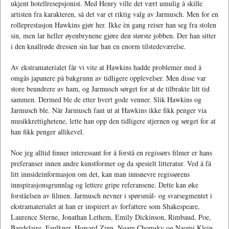
ukjent hotellresepsjonist. Med Henry ville det vært umulig å skille
artisten fra karakteren, så det var et riktig valg av Jarmusch. Men for en
rolleprestasjon Hawkins gjør her. Ikke èn gang reiser han seg fra stolen
sin, men lar heller øyenbrynene gjøre den største jobben. Der han sitter
i den knallrøde dressen sin har han en enorm tilstedeværelse.
Av ekstramaterialet får vi vite at Hawkins hadde problemer med å
omgås japanere på bakgrunn av tidligere opplevelser. Men disse var
store beundrere av ham, og Jarmusch sørget for at de tilbrakte litt tid
sammen. Dermed ble de etter hvert gode venner. Slik Hawkins og
Jarmusch ble. Når Jarmusch fant ut at Hawkins ikke fikk penger via
musikkrettighetene, lette han opp den tidligere stjernen og sørget for at
han fikk penger allikevel.
Noe jeg alltid finner interessant for å forstå en regissørs filmer er hans
preferanser innen andre kunstformer og da spesielt litteratur. Ved å få
litt innsideinformasjon om det, kan man innsnevre regissørens
innspirasjonsgrunnlag og lettere gripe referansene. Dette kan øke
forståelsen av filmen. Jarmusch nevner i spørsmål- og svarsegmentet i
ekstramaterialet at han er inspirert av forfattere som Shakespeare,
Laurence Sterne, Jonathan Lethem, Emily Dickinson, Rimbaud, Poe,
Baudelaire, Faulkner, Howard Zinn, Noam Chomsky og Naomi Klein.