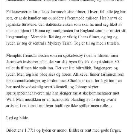
Fellesnevneren for alle av Jarmusch sine filmer, i hvert fall alle jeg har
sett, er at de handler om outsidere i fremmede miljøer. Her har vi de
japanske turistene, den italienske enken som skal ha med seg liket av
mannen hjem til Roma og immigranten fra England som har mistet sitt
livsgrunnlag i Memphis. Reising er viktig i hans filmer, og tog og
lyden av tog er sentral i Mystery Train. Tog er til og med i tittelen.
Memphis fremstår nesten som en spøkelsesby i denne filmen, men
Jarmusch insisterer på at det var slik byen faktisk var på slutten 80-
tallet da filmen ble spilt inn. Det var lite biltrafikk, fotgjengere og
lyder. Men tog kan både sees og høres. Allikevel finner Jarmusch rom
for rasemotsetninger og fordommer. Charlie er redd for å gå inn i en
bar med hovedsakelig svart klientell, og Johnny skyter
spritsjappeinnehaveren når han slenger rasistiske kommentarer mot
Will. Men musikken er en harmonisk blanding av hvite og svarte
artister, i en kunstform hvor hudfarge ikke spiller noen rolle…
Lyd og bilde
Bildet er i 1.77:1 og lyden er mono. Bildet er rent med gode farger,