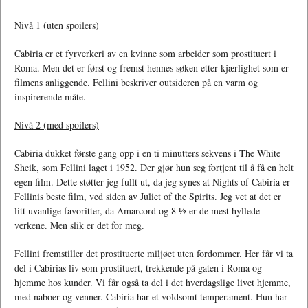
Nivå 1 (uten spoilers)
Cabiria er et fyrverkeri av en kvinne som arbeider som prostituert i
Roma. Men det er først og fremst hennes søken etter kjærlighet som er
filmens anliggende. Fellini beskriver outsideren på en varm og
inspirerende måte.
Nivå 2 (med spoilers)
Cabiria dukket første gang opp i en ti minutters sekvens i The White
Sheik, som Fellini laget i 1952. Der gjør hun seg fortjent til å få en helt
egen film. Dette støtter jeg fullt ut, da jeg synes at Nights of Cabiria er
Fellinis beste film, ved siden av Juliet of the Spirits. Jeg vet at det er
litt uvanlige favoritter, da Amarcord og 8 ½ er de mest hyllede
verkene. Men slik er det for meg.
Fellini fremstiller det prostituerte miljøet uten fordommer. Her får vi ta
del i Cabirias liv som prostituert, trekkende på gaten i Roma og
hjemme hos kunder. Vi får også ta del i det hverdagslige livet hjemme,
med naboer og venner. Cabiria har et voldsomt temperament. Hun har