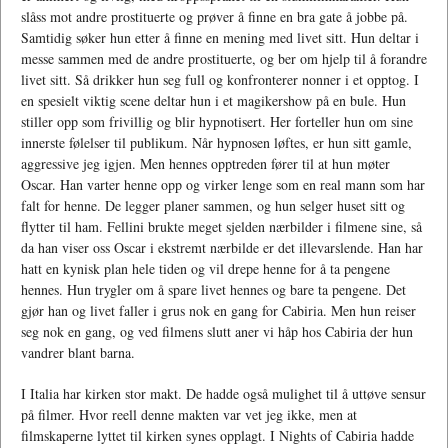
slåss mot andre prostituerte og prøver å finne en bra gate å jobbe på.
Samtidig søker hun etter å finne en mening med livet sitt. Hun deltar i
messe sammen med de andre prostituerte, og ber om hjelp til å forandre
livet sitt. Så drikker hun seg full og konfronterer nonner i et opptog. I
en spesielt viktig scene deltar hun i et magikershow på en bule. Hun
stiller opp som frivillig og blir hypnotisert. Her forteller hun om sine
innerste følelser til publikum. Når hypnosen løftes, er hun sitt gamle,
aggressive jeg igjen. Men hennes opptreden fører til at hun møter
Oscar. Han varter henne opp og virker lenge som en real mann som har
falt for henne. De legger planer sammen, og hun selger huset sitt og
flytter til ham. Fellini brukte meget sjelden nærbilder i filmene sine, så
da han viser oss Oscar i ekstremt nærbilde er det illevarslende. Han har
hatt en kynisk plan hele tiden og vil drepe henne for å ta pengene
hennes. Hun trygler om å spare livet hennes og bare ta pengene. Det
gjør han og livet faller i grus nok en gang for Cabiria. Men hun reiser
seg nok en gang, og ved filmens slutt aner vi håp hos Cabiria der hun
vandrer blant barna.
I Italia har kirken stor makt. De hadde også mulighet til å uttøve sensur
på filmer. Hvor reell denne makten var vet jeg ikke, men at
filmskaperne lyttet til kirken synes opplagt. I Nights of Cabiria hadde