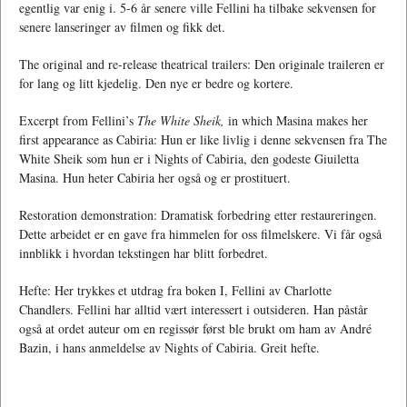
egentlig var enig i. 5-6 år senere ville Fellini ha tilbake sekvensen for
senere lanseringer av filmen og fikk det.
The original and re-release theatrical trailers: Den originale traileren er
for lang og litt kjedelig. Den nye er bedre og kortere.
Excerpt from Fellini’s
The White Sheik,
in which Masina makes her
first appearance as Cabiria: Hun er like livlig i denne sekvensen fra The
White Sheik som hun er i Nights of Cabiria, den godeste Giuiletta
Masina. Hun heter Cabiria her også og er prostituert.
Restoration demonstration: Dramatisk forbedring etter restaureringen.
Dette arbeidet er en gave fra himmelen for oss filmelskere. Vi får også
innblikk i hvordan tekstingen har blitt forbedret.
Hefte: Her trykkes et utdrag fra boken I, Fellini av Charlotte
Chandlers. Fellini har alltid vært interessert i outsideren. Han påstår
også at ordet auteur om en regissør først ble brukt om ham av André
Bazin, i hans anmeldelse av Nights of Cabiria. Greit hefte.