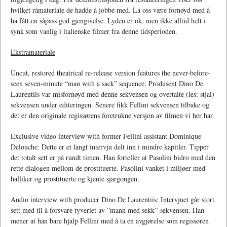
hvilket råmateriale de hadde å jobbe med. La oss være fornøyd med å
ha fått en såpass god gjengivelse. Lyden er ok, men ikke alltid helt i
synk som vanlig i italienske filmer fra denne tidsperioden.
Ekstramateriale
Uncut, restored theatrical re-release version features the never-before-
seen seven-minute “man with a sack” sequence: Produsent Dino De
Laurentiis var misfornøyd med denne sekvensen og overtalte (les: stjal)
sekvensen under editeringen. Senere fikk Fellini sekvensen tilbake og
det er den originale regissørens foretrukne versjon av filmen vi her har.
Exclusive video interview with former Fellini assistant Dominique
Delouche: Dette er et langt intervju delt inn i mindre kapitler. Tipper
det totalt sett er på rundt timen. Han forteller at Pasolini bidro med den
rette dialogen mellom de prostituerte. Pasolini vanket i miljøer med
halliker og prostituerte og kjente sjargongen.
Audio interview with producer Dino De Laurentiis: Intervjuet går stort
sett med til å forsvare tyveriet av ”mann med sekk”-sekvensen. Han
mener at han bare hjalp Fellini med å ta en avgjørelse som regissøren