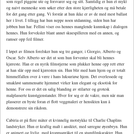
som regel piggene ute og forsvarer seg og sitt. Samtidig er hun et mykt
og naivt menneske som søker etter den store kjærligheten og må betale
for det gang etter gang. Vi forstår at hun ikke er av de med mest ballast
her i livet. I tillegg har hun neppe noen utdanning, siden hun har
jobben hun har. Fellini viser oss hennes manglende kunnskap i dialogen
hennes. Hun forveksler blant annet skuespilleren med en annen, og
ramser opp feil filmer.
I løpet av filmen forelsker hun seg tre ganger, i Giorgio, Alberto og
Oscar. Selv Alberto ser det ut som hun forventer skal bli hennes
kjæreste. Han er en nyrik filmstjerne som plukker henne opp rett etter
at han slår opp med kjæresten sin. Hun blir med ham hjem og er totalt
himmelfallen over å være i hans luksuriøse hjem. Det overlessede og
smakløst sammensatte hjemmet virker kun elegant og eksotisk for
henne. For oss er det en salig blanding av stilarter og grotesk
malplasserte kunstgjenstander. Hver for seg er de vakre, men når man
plasserer en byste foran et flott veggmaleri er hensikten kun å
demonstrere sin rikdom.
Cabiria er på flere måter et kvinnelig motstykke til Charlie Chaplins
landstryker. Hun er kraftig malt i ansiktet, med særegne øyenbryn. Hun
er animert og livlig, med kroppsspråket til en stumfilmkarakter. Hun