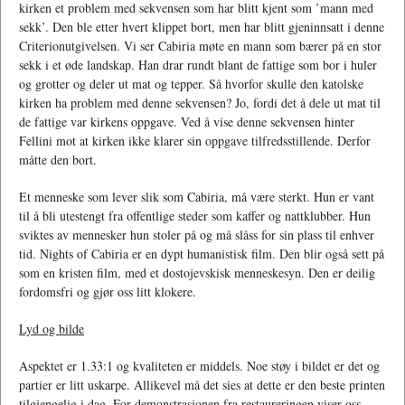
kirken et problem med sekvensen som har blitt kjent som ’mann med
sekk’. Den ble etter hvert klippet bort, men har blitt gjeninnsatt i denne
Criterionutgivelsen. Vi ser Cabiria møte en mann som bærer på en stor
sekk i et øde landskap. Han drar rundt blant de fattige som bor i huler
og grotter og deler ut mat og tepper. Så hvorfor skulle den katolske
kirken ha problem med denne sekvensen? Jo, fordi det å dele ut mat til
de fattige var kirkens oppgave. Ved å vise denne sekvensen hinter
Fellini mot at kirken ikke klarer sin oppgave tilfredsstillende. Derfor
måtte den bort.
Et menneske som lever slik som Cabiria, må være sterkt. Hun er vant
til å bli utestengt fra offentlige steder som kaffer og nattklubber. Hun
sviktes av mennesker hun stoler på og må slåss for sin plass til enhver
tid. Nights of Cabiria er en dypt humanistisk film. Den blir også sett på
som en kristen film, med et dostojevskisk menneskesyn. Den er deilig
fordomsfri og gjør oss litt klokere.
Lyd og bilde
Aspektet er 1.33:1 og kvaliteten er middels. Noe støy i bildet er det og
partier er litt uskarpe. Allikevel må det sies at dette er den beste printen
tilgjengelig i dag. For demonstrasjonen fra restaureringen viser oss