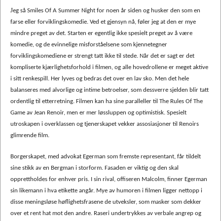
J
eg så Smiles Of A Summer Night for noen år siden og husker den som en
farse eller forviklingskomedie. Ved et gjensyn nå, føler jeg at den er mye
mindre preget av det. Starten er egentlig ikke spesielt preget av å være
komedie, og de evinnelige misforståelsene som kjennetegner
forviklingskomediene er strengt tatt ikke til stede. Når det er sagt er det
kompliserte kjærlighetsforhold i filmen, og alle hovedrollene er meget aktive
i sitt renkespill. Her lyves og bedras det over en lav sko. Men det hele
balanseres med alvorlige og intime betroelser, som dessverre sjelden blir tatt
ordentlig til etterretning. Filmen kan ha sine paralleller til The Rules Of The
Game av Jean Renoir, men er mer løssluppen og optimistisk. Spesielt
utroskapen i overklassen og tjenerskapet vekker assosiasjoner til Renoirs
glimrende film.
Borgerskapet, med advokat Egerman som fremste representant, får tildelt
sine stikk av en Bergman i storform. Fasaden er viktig og den skal
opprettholdes for enhver pris. I sin rival, offiseren Malcolm, finner Egerman
sin likemann i hva etikette angår. Mye av humoren i filmen ligger nettopp i
disse meningsløse høflighetsfrasene de utveksler, som masker som dekker
over et rent hat mot den andre. Raseri undertrykkes av verbale angrep og