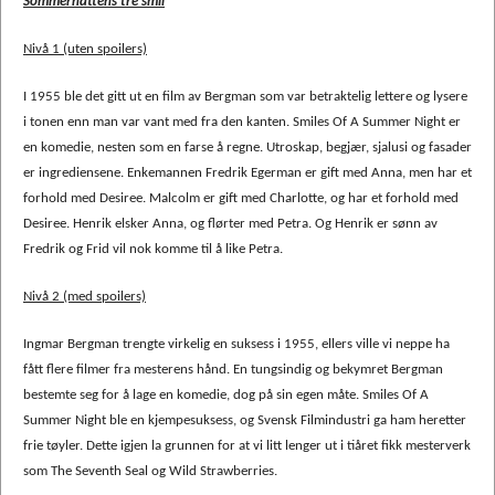
Sommernattens tre smil
Nivå 1 (uten spoilers)
I 1955 ble det gitt ut en film av Bergman som var betraktelig lettere og lysere
i tonen enn man var vant med fra den kanten. Smiles Of A Summer Night er
en komedie, nesten som en farse å regne. Utroskap, begjær, sjalusi og fasader
er ingrediensene. Enkemannen Fredrik Egerman er gift med Anna, men har et
forhold med Desiree. Malcolm er gift med Charlotte, og har et forhold med
Desiree. Henrik elsker Anna, og flørter med Petra. Og Henrik er sønn av
Fredrik og Frid vil nok komme til å like Petra.
Nivå 2 (med spoilers)
Ingmar Bergman trengte virkelig en suksess i 1955, ellers ville vi neppe ha
fått flere filmer fra mesterens hånd. En tungsindig og bekymret Bergman
bestemte seg for å lage en komedie, dog på sin egen måte. Smiles Of A
Summer Night ble en kjempesuksess, og Svensk Filmindustri ga ham heretter
frie tøyler. Dette igjen la grunnen for at vi litt lenger ut i tiåret fikk mesterverk
som The Seventh Seal og Wild Strawberries.