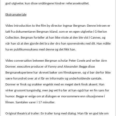
god utgivelse, kun disse småtingene hindrer referansekvalitet.
Ekstramateriale
Video introduction to the film by director Ingmar Bergman: Denne introen er
tatt fra dokumentaren Bergman Island, som er en egen utgivelse i Criterion
Collection. Bergman forteller at han ikke visste at den ble vist i Cannes, og
når han så at den gjorde det bra der dro han sporenstreks ned dit. Han måtte
ha en publikumssuksess med denne og det fikk han.
Video conversation between Bergman scholar Peter Cowie and writer Jörn
Donner, executive producer of
Fanny and Alexander
: Begge disse
Bergmanekspertene har skrevet bøker om filmskaperen, og vi bør derfor ikke
være forundret over at vi får en informativ og underholdende samtale.
Donner er finsk og snakker engelsk med en meget sterk finsk aksent. Han
virker grusomt tungsindig, men jeg vet fra før at han også har en fin sans for
humor. Begge er enige om at dialogen er morsommere enn situasjonene i
filmen. Samtalen varer i 17 minutter.
Original theatrical trailer: En trailer tung med dialog. Man får en god ide om