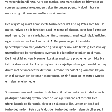
ydmykende handlinger. Apropos masker, Egermans skjegg og frisyre ser ut
som en teatermaske og understreker Bergmans poeng. Malcolm har sin
uniform og militære væremåte som sin maske.
Det livligste og minst kompliserte forholdet er det Frid og Petra som har. De
møtes, knives og blir forelsket. Med litt tvang på slutten, lover han å gifte seg
med henne. De har virkelig hatt en fin sommernatt, med lettsindig kjærlighet
og en smak av hva livet kan by på. At Bergman velger å fremstille
tjenerskapet som mer jordnære og lykkelige er nok ikke tilfeldig. Det stive og
unaturlige ved borgerskapets levemåte blir latterliggjort på en mild måte.
Derimot skildres Henrik som en karakter med store problemer som ikke blir
tatt på alvor av sin far. Han ydmykes på forskjellige måter gjennom filmen, og
drives mot selvmordet før det snur. Far/sønn-forholdet og kommunikasjon
er et tilbakevendende tema hos Bergman, og gir filmen en litt større tyngde
enn den rene komedien.
Sommernattens smil henviser til de tre smil natten består av, inndelt etter tid
på døgnet. Samtidig symboliserer de kanskje stadiene i et forhold. Det
uforpliktende og flørtende, alvoret og så etterspillet. Lettest er det å se i
forholdet mellom Petra og Frid, siden forholdet mellom dem utspiller seg i