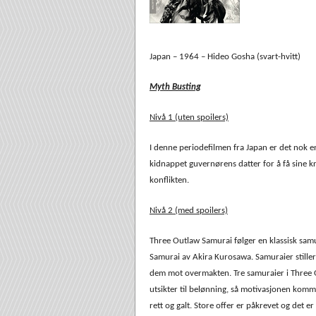
Japan – 1964 – Hideo Gosha (svart-hvitt)
Myth Busting
Nivå 1 (uten spoilers)
I denne periodefilmen fra Japan er det nok e
kidnappet guvernørens datter for å få sine kra
konflikten.
Nivå 2 (med spoilers)
Three Outlaw Samurai følger en klassisk sam
Samurai av Akira Kurosawa. Samuraier stille
dem mot overmakten. Tre samuraier i Three O
utsikter til belønning, så motivasjonen komm
rett og galt. Store offer er påkrevet og det er 