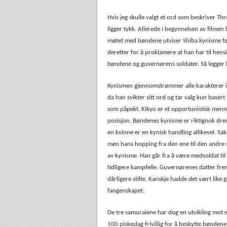
Hvis jeg skulle valgt et ord som beskriver T
ligger tykk. Allerede i begynnelsen av filmen 
møtet med bøndene utviser Shiba kynisme førs
deretter for å proklamere at han har til hen
bøndene og guvernørens soldater. Så legger h
Kynismen gjennomstrømmer alle karakterer i 
da han svikter sitt ord og tar valg kun basert
som påpekt. Kikyo er et opportunistisk menn
posisjon. Bøndenes kynisme er riktignok dre
en kvinne er en kynisk handling allikevel. Sa
men hans hopping fra den ene til den andre 
av kynisme. Han går fra å være medsoldat til fi
tidligere kampfelle. Guvernørenes datter fre
dårligere stilte. Kanskje hadde det vært like 
fangenskapet.
De tre samuraiene har dog en utvikling mot en
100 piskeslag frivillig for å beskytte bønden