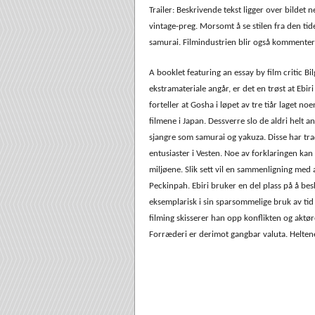
Trailer: Beskrivende tekst ligger over bildet n
vintage-preg. Morsomt å se stilen fra den tid
samurai. Filmindustrien blir også kommentert 
A booklet featuring an essay by film critic Bil
ekstramateriale angår, er det en trøst at Ebir
forteller at Gosha i løpet av tre tiår laget n
filmene i Japan. Dessverre slo de aldri helt a
sjangre som samurai og yakuza. Disse har trad
entusiaster i Vesten. Noe av forklaringen kan
miljøene. Slik sett vil en sammenligning me
Peckinpah. Ebiri bruker en del plass på å be
eksemplarisk i sin sparsommelige bruk av tid 
filming skisserer han opp konflikten og aktøre
Forræderi er derimot gangbar valuta. Heltene