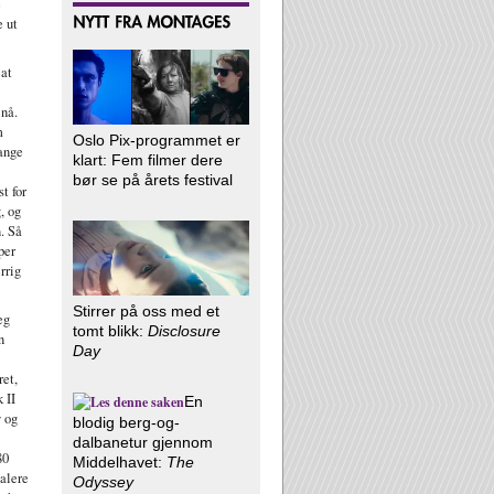
e
e ut
 at
 nå.
m
Oslo Pix-programmet er
mange
klart: Fem filmer dere
bør se på årets festival
t for
, og
n. Så
per
rrig
Stirrer på oss med et
eg
tomt blikk:
Disclosure
n
Day
ret,
 II
En
y og
blodig berg-og-
dalbanetur gjennom
80
Middelhavet:
The
talere
Odyssey