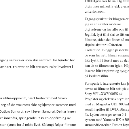
1300 utgivelser til nå. Og fler
utgis hver måned. Sjekk gjern
criterion.com.
Utgangspunktet for bloggen er
jeg er en samler av disse
utgivelsene og har alle opp til
Jeg fikk lyst til å skrive litt o
filmene, siden det finnes så 
skjulte skatter i Criterion
Collection. Bloggen passer bes
de som har sett filmen en gang
fikk lyst til å forstå mer av de
ngang samuraier som står sentralt. Tre bønder har
kan de se filmen om igjen. Hå
v hørt. En etter en blir tre samuraier involvert i
leserne blir inspirert og nysgje
på kvalitetsfilm.
For spesielt interesserte kan j
nevne at filmene blir sett på e
Sony VPL-XW5000ES 4k
uraifilm-oppskrift, nært beslektet med Seven
Projektor og elektrisk styrt ler
med en Magnetar UDP 900 mk
r seg på de svakestes side og kjemper sammen med
sonefri spiller til DVD, Blura
utlaw Samurai, syv i Seven Samurai. De har ingen
4k. Lyden besørges av en 5.1
er innenfra, springende ut av en oppfatning av
system med Yamaha RX A30
surroundforsterker, Proson høy
stor sjanse for å miste livet. Så langt følger filmene