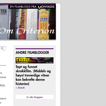
r,
erion
DVD,
:: Ekkelt
Se alle bloggene
 mest
er