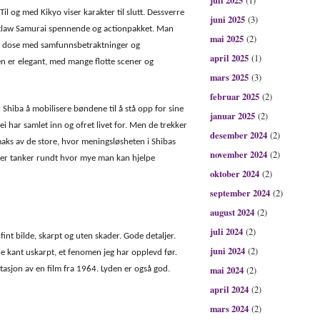
juli 2025
(1)
Til og med Kikyo viser karakter til slutt. Dessverre
juni 2025
(3)
utlaw Samurai spennende og actionpakket. Man
mai 2025
(2)
 en dose med samfunnsbetraktninger og
april 2025
(1)
n er elegant, med mange flotte scener og
mars 2025
(3)
februar 2025
(2)
r Shiba å mobilisere bøndene til å stå opp for sine
januar 2025
(2)
ei har samlet inn og ofret livet for. Men de trekker
desember 2024
(2)
maks av de store, hvor meningsløsheten i Shibas
november 2024
(2)
kker tanker rundt hvor mye man kan hjelpe
oktober 2024
(2)
september 2024
(2)
august 2024
(2)
juli 2024
(2)
fint bilde, skarpt og uten skader. Gode detaljer.
juni 2024
(2)
ne kant uskarpt, et fenomen jeg har opplevd før.
mai 2024
ntasjon av en film fra 1964. Lyden er også god.
(2)
april 2024
(2)
mars 2024
(2)