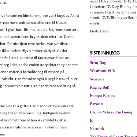
og en Dali subwoofer E-12. Hu
syne…
Criterions DVD og Blu-ray fi
er region 1 og A, så du trenger
 virke som en film som kunne vært laget av Akira
sonefri DVD/Blu-ray spiller. 4
sonefri.
ger nærmere anti-samuraifilmene til Masaki
iri gjør, bare litt mer subtilt. Begreper som ære,
Frode Dalen
jennom at samuraiene bryter dem etter tur. Denne
har fått ufortjent mye heder. Han ser disse
 ikke nødvendigvis stikker så dypt. Gosha
står i sterk kontrast til Kurosawas bilde av
Stray Dog
er seg i den andre enden av spekteret og har stor
Westfront 1918
denne måten å forholde seg til verden på.
Scarface
islekt. Han forsøkte også å begå harakiri, eller
ig kommersielt sett. Han hadde tapt ansikt og så
Raging Bull
Europa Europa
Parasite
ne sine til å gråte. Han hadde en tyrannisk stil
I Know Where I’m Going
 seg fra en filminnspilling. Riktignok skyldte
Él
 det kommet frem at han ikke taklet Goshas
ikke som en følsom person som viker unna en
Network
am.
The Flavor of Green Tea ove