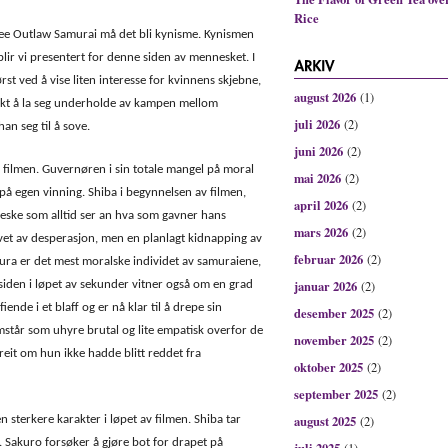
Rice
hree Outlaw Samurai må det bli kynisme. Kynismen
blir vi presentert for denne siden av mennesket. I
t ved å vise liten interesse for kvinnens skjebne,
august 2026
(1)
sikt å la seg underholde av kampen mellom
juli 2026
(2)
an seg til å sove.
juni 2026
(2)
filmen. Guvernøren i sin totale mangel på moral
mai 2026
(2)
 på egen vinning. Shiba i begynnelsen av filmen,
april 2026
(2)
eske som alltid ser an hva som gavner hans
mars 2026
(2)
vet av desperasjon, men en planlagt kidnapping av
februar 2026
(2)
kura er det mest moralske individet av samuraiene,
januar 2026
siden i løpet av sekunder vitner også om en grad
(2)
ende i et blaff og er nå klar til å drepe sin
desember 2025
(2)
mstår som uhyre brutal og lite empatisk overfor de
november 2025
(2)
greit om hun ikke hadde blitt reddet fra
oktober 2025
(2)
september 2025
(2)
august 2025
 sterkere karakter i løpet av filmen. Shiba tar
(2)
e. Sakuro forsøker å gjøre bot for drapet på