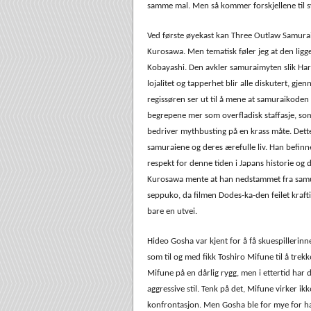
samme mal. Men så kommer forskjellene til 
Ved første øyekast kan Three Outlaw Samurai
Kurosawa. Men tematisk føler jeg at den lig
Kobayashi. Den avkler samuraimyten slik Harak
lojalitet og tapperhet blir alle diskutert, g
regissøren ser ut til å mene at samuraikoden 
begrepene mer som overfladisk staffasje, som
bedriver mythbusting på en krass måte. Dette 
samuraiene og deres ærefulle liv. Han befinn
respekt for denne tiden i Japans historie og 
Kurosawa mente at han nedstammet fra samura
seppuko, da filmen Dodes-ka-den feilet kraft
bare en utvei.
Hideo Gosha var kjent for å få skuespillerinne
som til og med fikk Toshiro Mifune til å trekke
Mifune på en dårlig rygg, men i ettertid har
aggressive stil. Tenk på det, Mifune virker 
konfrontasjon. Men Gosha ble for mye for h