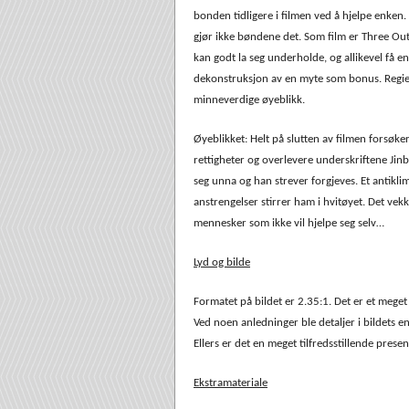
bonden tidligere i filmen ved å hjelpe enken. 
gjør ikke bøndene det. Som film er Three O
kan godt la seg underholde, og allikevel få
dekonstruksjon av en myte som bonus. Regie
minneverdige øyeblikk.
Øyeblikket: Helt på slutten av filmen forsøke
rettigheter og overlevere underskriftene Jinb
seg unna og han strever forgjeves. Et antikli
anstrengelser stirrer ham i hvitøyet. Det ve
mennesker som ikke vil hjelpe seg selv…
Lyd og bilde
Formatet på bildet er 2.35:1. Det er et meget 
Ved noen anledninger ble detaljer i bildets e
Ellers er det en meget tilfredsstillende prese
Ekstramateriale