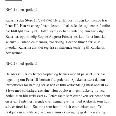
Nivå 1 (uten spoilers)
Katarina den Store (1729-1796) ble giftet bort til den kommende tsar
Peter III. Han viser seg å være lettere tilbakestående, og hennes familie
har blitt ført bak lyset. Hoffet styres av hans tante, og hun har valgt
Katarina, opprinnelig Sophie Augusta Friederike, kun for at hun skal
skjenke Russland en mannlig tronarving. I denne filmen får vi se
hvordan Katarina utviklet seg fra en måpende tenåring til Russlands
herskerinne.
Nivå 2 (med spoilers)
Da Alekseij Orlov henter Sophie og hennes mor til palasset, sier han
ingenting om Peter III bortsett fra gode ord. Sjokket er stort da hun
introduseres for ham og ser at han er tilbakestående og mest opptatt av
å leke med soldatfigurene sine. Hun opplever ingen lykkelig tid ved
hoffet, men blir trakassert av Peters tante som etter hvert ser henne som
en rival. Tanten er rasende over hennes eventyr med Alekseij, som hun
selv er forelsket i. Katarina som hun blir kalt etter ankomsten, får
beskjed om å holde seg ved sin manns ekteseng og gi dem en arving.