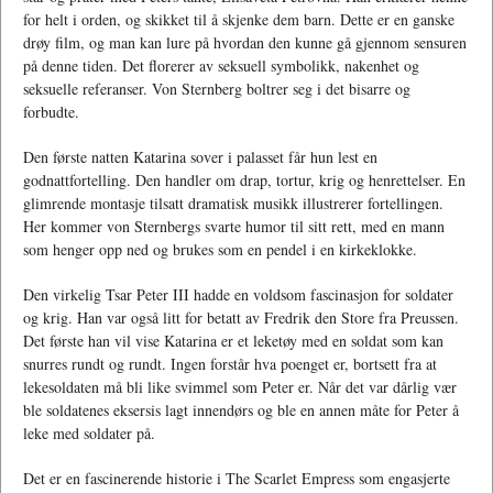
for helt i orden, og skikket til å skjenke dem barn. Dette er en ganske
drøy film, og man kan lure på hvordan den kunne gå gjennom sensuren
på denne tiden. Det florerer av seksuell symbolikk, nakenhet og
seksuelle referanser. Von Sternberg boltrer seg i det bisarre og
forbudte.
Den første natten Katarina sover i palasset får hun lest en
godnattfortelling. Den handler om drap, tortur, krig og henrettelser. En
glimrende montasje tilsatt dramatisk musikk illustrerer fortellingen.
Her kommer von Sternbergs svarte humor til sitt rett, med en mann
som henger opp ned og brukes som en pendel i en kirkeklokke.
Den virkelig Tsar Peter III hadde en voldsom fascinasjon for soldater
og krig. Han var også litt for betatt av Fredrik den Store fra Preussen.
Det første han vil vise Katarina er et leketøy med en soldat som kan
snurres rundt og rundt. Ingen forstår hva poenget er, bortsett fra at
lekesoldaten må bli like svimmel som Peter er. Når det var dårlig vær
ble soldatenes eksersis lagt innendørs og ble en annen måte for Peter å
leke med soldater på.
Det er en fascinerende historie i The Scarlet Empress som engasjerte