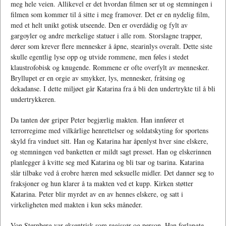
meg hele veien. Allikevel er det hvordan filmen ser ut og stemningen i
filmen som kommer til å sitte i meg framover. Det er en nydelig film,
med et helt unikt gotisk utseende. Den er overdådig og fylt av
gargoyler og andre merkelige statuer i alle rom. Storslagne trapper,
dører som krever flere mennesker å åpne, stearinlys overalt. Dette siste
skulle egentlig lyse opp og utvide rommene, men føles i stedet
klaustrofobisk og knugende. Rommene er ofte overfylt av mennesker.
Bryllupet er en orgie av smykker, lys, mennesker, fråtsing og
dekadanse. I dette miljøet går Katarina fra å bli den undertrykte til å bli
undertrykkeren.
Da tanten dør griper Peter begjærlig makten. Han innfører et
terrorregime med vilkårlige henrettelser og soldatskyting for sportens
skyld fra vinduet sitt. Han og Katarina har åpenlyst hver sine elskere,
og stemningen ved banketten er mildt sagt presset. Han og elskerinnen
planlegger å kvitte seg med Katarina og bli tsar og tsarina. Katarina
slår tilbake ved å erobre hæren med seksuelle midler. Det danner seg to
fraksjoner og hun klarer å ta makten ved et kupp. Kirken støtter
Katarina. Peter blir myrdet av en av hennes elskere, og satt i
virkeligheten med makten i kun seks måneder.
Von Sternberg var eksentrisk som regissør og person. Han forlangte