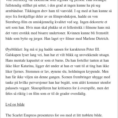
fullstendig stillhet på settet, i den grad at ingen kunne ha på seg
armbåndsur. Tikkingen drev ham til vanvidd. I og med at han kunne så
mye fra forskjellige deler av en filmproduksjon, hadde en von
Sternberg-film en umiskjennelig kvalitet ved seg. Ingen dekorerte et
sett som han. Hvis man skal plukke ut et fellestrekk i filmene hans må
det være erotikk med bisarre undertoner. Kvinnen kunne bli fremstilt
både som bytte og jerger. Han laget syv filmer med Marlene Dietrich.
Øyeblikket: Jeg må si jeg hadde sansen for karakteren Peter III.
Galskapen lyser lang vei, han har et vilt blikk og urovekkende utsagn.
Hans mentale kapasitet er som et barns. Da han forteller tanten at han
ikke liker Katarina, ligger det under at han er vant til at ting han ikke
liker fjernes. Stemmen er lav, øynene slu, holdningen krypende. Men
han får ikke viljen sin denne gangen. Scenen frembringer uhygge med
tanke på hvilke perversjoner han har begått, som aldri kommer utenfor
palassets vegger. Skuespilleren har kritiseres for å overspille, men det
føles så riktig i en film som er til de grader overdådig.
Lyd og bilde
The Scarlet Empress presenteres for oss med et litt trøblete bilde.