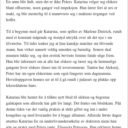
En sønn blir født, men det er ikke Peters. Katarina velger seg elskere
blant offiserene, noen ganger ved inspeksjon. Hun lærer fort at sex er
makt, og blir mesterlig til å manøvrere seg i maktens irrganger ved
hoffet.
Til å begynne med går Katarina, som spilles av Marlene Dietrich, rundt
med et konstant måpende og storøyd uttrykk over alt det nye i sin
tilværelse. Til tider tenker jeg at hun kanskje matcher sin blivende
mann, hun virker uansett veldig umoden og barnslig. Senere skal
munnen lukke seg, og den erotisk bevisste femme fatale stige frem.
Hun blir informert om at alle har elskere og lærer seg de hemmelige
gangene hvor elskere sluses inn til soverommene. Tanten har Alekseij,
Peter har sin egen elskerinne som også fungerer som dagmamma.
Hovedoppgaven hennes ser ut til å gå rundt i palasset og plukke opp
lekesoldatene hans.
Katarina blir hentet for å tilføre nytt blod til slekten og begrense
galskapen som allerede har gått for langt. Det hintes om blodskam. Påå
denne tiden var det vanlig praksis at slekt giftet seg inn i andre
kongehus og med hverandre for å bygge allianser. Allerede første dagen
utsettes Katarina for en underlivsundersøkelse av doktoren mens hun
står og prater med Peters tante, Elisaveta Petrovna. Han erklærer henne