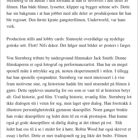
Sternberg er en auteur i den forstand at han er involvert i alle deler av
filmen. Han både filmer, lyssetter, klipper og bygger settene selv. Dette
har sin bakgrunn i at han jobbet med alle deler av produksjonen før han
ble regissør. Den første kjente gangsterfilmen, Underworld, var hans
verk.
Production stills and lobby cards: Sinnssykt overdådige og nydelige
gotiske sett. Flott! Nifs dekor. Det følger med bilder av posters i farger.
Von Sternberg tribute by underground filmmaker Jack Smith: Denne
filmskaperen er også fotograf og performanceartist. Han har en meget
spesiell måte å uttrykke seg på, nesten eksperimentell i stilen. I tillegg
har han spesielle synspunkter. Sternberg var mest interessert i å vise
fram motivene sine, og historiene hadde lite med utseendet på filmen å
gjøre. Dette oppleves unaturlig for oss som er vant til at historien betyr
alt. God historie, god film. Uvanlig historie, uvanlig film. Sternberg lot
ikke dialogen stå i veien for seg, men laget sprø dialog. Han foretrakk å
illustrere personlighetstrekk gjennom skuespillet. Noen ganger brukte
han svake skuespillere og ledet dem til en svak prestasjon. Han kunne
også gi gode skuespillere så dårlig dialog at det råtnet på rot. Slik
ledet han oss til å se i stedet for å høre. Robin Wood har også skrevet et
essay i heftet. Dette er mer tradisjonelt og jeg likte det bedre. Filmen