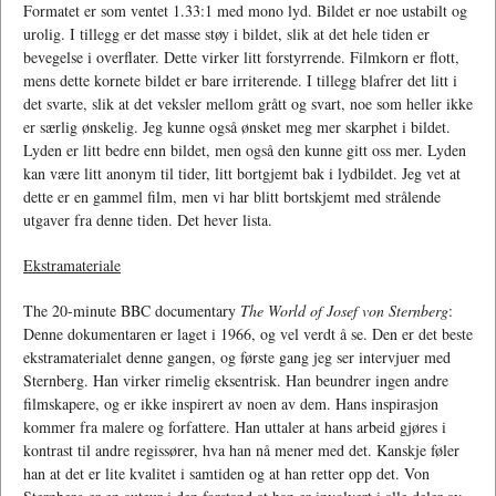
Formatet er som ventet 1.33:1 med mono lyd. Bildet er noe ustabilt og
urolig. I tillegg er det masse støy i bildet, slik at det hele tiden er
bevegelse i overflater. Dette virker litt forstyrrende. Filmkorn er flott,
mens dette kornete bildet er bare irriterende. I tillegg blafrer det litt i
det svarte, slik at det veksler mellom grått og svart, noe som heller ikke
er særlig ønskelig. Jeg kunne også ønsket meg mer skarphet i bildet.
Lyden er litt bedre enn bildet, men også den kunne gitt oss mer. Lyden
kan være litt anonym til tider, litt bortgjemt bak i lydbildet. Jeg vet at
dette er en gammel film, men vi har blitt bortskjemt med strålende
utgaver fra denne tiden. Det hever lista.
Ekstramateriale
The 20-minute BBC documentary
The World of Josef von Sternberg
:
Denne dokumentaren er laget i 1966, og vel verdt å se. Den er det beste
ekstramaterialet denne gangen, og første gang jeg ser intervjuer med
Sternberg. Han virker rimelig eksentrisk. Han beundrer ingen andre
filmskapere, og er ikke inspirert av noen av dem. Hans inspirasjon
kommer fra malere og forfattere. Han uttaler at hans arbeid gjøres i
kontrast til andre regissører, hva han nå mener med det. Kanskje føler
han at det er lite kvalitet i samtiden og at han retter opp det. Von