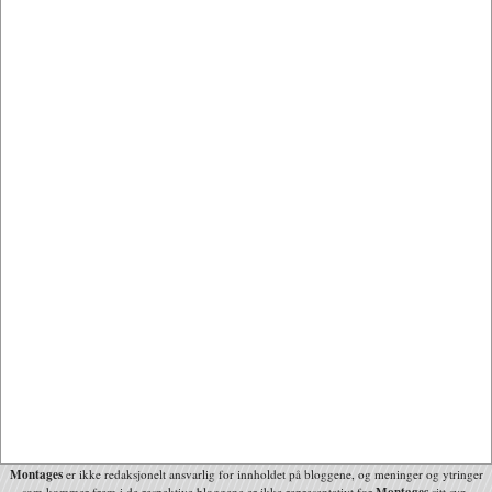
Montages
er ikke redaksjonelt ansvarlig for innholdet på bloggene, og meninger og ytringer
Montages
som kommer frem i de respektive bloggene er ikke representativt for
sitt syn.