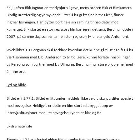
En julaften fikk Ingmar en teddybjørn i gave, mens broren fikk et filmkamera.
Blodig urettferdig og ydmykende. Etter å ha grått sine bitre tårer, finner
Ingmar løsningen. Han bytter bort hele sin samling tinnsoldater mot
kameraet. Slik startet en stor regissørs filmkarriere i det små. Bergman døde i
2007, på samme dag som en annen stor regissør; Michelangelo Antonioni.
Øyeblikket: Da Bergman skal forklare hvordan det kunne gå til at han fra å ha
vært sammen med Bibi Anderson to år tidligere, kunne forlate innspillingen
av Persona som partner med Liv Ullmann. Bergman har store problemer med
å finne ord.
Lyd og bilde
Bildet er i 1.77:1. Bildet er litt under middels. Ikke veldig skarpt, sliter spesielt
med bevegelse. Heldigvis er dette en film stort sett bygget opp av
intervjusituasjoner med lite bevegelse. Lyden er klar og fin.
Ekstramateriale
Bergman 101,
a selected video filmography tracing Bergman’s career,