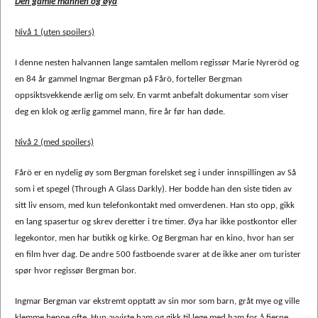
Den gamle mannen og øya
Nivå 1 (uten spoilers)
I denne nesten halvannen lange samtalen mellom regissør Marie Nyreröd og
en 84 år gammel Ingmar Bergman på Fårö, forteller Bergman
oppsiktsvekkende ærlig om selv. En varmt anbefalt dokumentar som viser
deg en klok og ærlig gammel mann, fire år før han døde.
Nivå 2 (med spoilers)
Fårö er en nydelig øy som Bergman forelsket seg i under innspillingen av Så
som i et spegel (Through A Glass Darkly). Her bodde han den siste tiden av
sitt liv ensom, med kun telefonkontakt med omverdenen. Han sto opp, gikk
en lang spasertur og skrev deretter i tre timer. Øya har ikke postkontor eller
legekontor, men har butikk og kirke. Og Bergman har en kino, hvor han ser
en film hver dag. De andre 500 fastboende svarer at de ikke aner om turister
spør hvor regissør Bergman bor.
Ingmar Bergman var ekstremt opptatt av sin mor som barn, gråt mye og ville
klemme henne ofte. Hun avviste ham og gikk til lege med ham for å fjerne