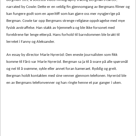
narrated by Cowie: Dette er en veldig fin gjennomgang av Bergmans filmer og
kan fungere godt som en aperitiff som kan gjøre oss mer nysgjerrige på
Bergman. Cowie tar opp Bergmans strenge religiøse oppdragelse med mye
fysisk avstraffelse. Han stakk av hjemmefra og ble ikke forsonet med
foreldrene før lenge etterpå. Hans forhold til barndommen ble brakt til
lerretet i Fanny og Aleksander.
An essay by director Marie Nyreröd: Den eneste journalisten som fikk
komme til Fårö var Marie Nyreröd. Bergman sa ja til å svare på alle spørsmål
og nei til å svømme, sykle eller annet foran kameraet. Ryddig og greit.
Bergman holdt kontakten med sine venner gjennom telefonen. Nyreröd ble
en av Bergmans telefonvenner og han ringte henne et par ganger i uken.