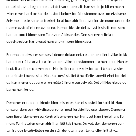
dette behovet. Legen mente at det var unormalt, han skulle jo bli en mann.
Moren var hard og hadde et stort behov for å bestemme over omgivelsene.
Selv med dette karaktertrekket, brøt hun aldri inn overfor sin mann under de
mange avstraffelsene av barna. Ingmar fikk sin del av fysisk straff, noe som
han tar opp i filmer som Fanny og Aleksander. Den strenge religiøse
oppdragelsen har preget ham enormt som filmskaper.
Bergman analyserer seg selv i denne dokumentaren og forteller hvilke trekk
han mener å ha arvet fra sin far og hvilke som stammer fra hans mor. Han er
brutalt ærlig og utleverende. Han kritiserer seg selv for aldri å ha investert
det minste i barna sine. Han har også sluttet å ha dårlig samvittighet for det,
da han mener det bare er en måte å lindre seg selv på. Det vil ikke hjelpe de
barna han forlot.
Demoner er noe den kjente filmregissøren har et spesielt forhold til. Han
omtaler dem som virkelige personer med forskjellige egenskaper. Demoner
som Raseridemonen og Kontrolldemonen har hundset ham i hele hans liv,
mens Tomhetsdemonen aldri har fått tak i ham. Du vet, den demonen som
tar fra deg kreativiteten og du står der uten noen tanke eller initiativ…